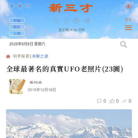
繁体
投稿
联系
笛子曲,
4:38
分钟
订阅
2026年8月8日
星期六
科学探索
未解之謎
全球最著名的真實UFO老照片(23圖)
張均威
2015年12月18日
0
0
0