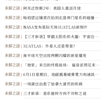
未解之謎
阿耳忒弥斯2号：美国人重返月球
未解之謎
哈伯望远镜首次拍到北落师门星系的碰撞与
爆炸
未解之謎
NASA发布星际天体3I/ATLAS新照片
未解之謎
【三才新语】穿越太阳系的火牆：宇宙边界
新启示
未解之謎
3I/ATLAS：外星人还是彗星？
未解之謎
南半球天空出现两颗闪耀的新星爆发
未解之謎
「独家」末日的终极战场： 福音派预见末
世；希腊僧侣预言以色列的进攻
未解之謎
6月1日星期日，地磁風暴威脅電力和通訊基
礎設施
未解之謎
一场演出治愈了加拿大演员的疾病
未解之謎
三才新语：星系旋转方向不对称之谜