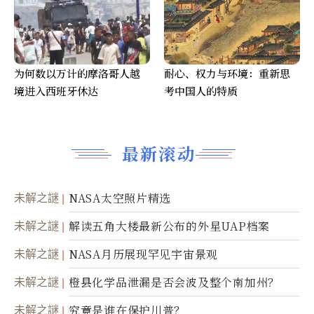
为何数以万计的摩洛哥人越
耐心、权力与环境：重新思
境进入西班牙休达
考中国人的特质
最新滚动
未解之謎
NASA太空照片精选
未解之謎
解读五角大楼最新公布的外星UAP档案
未解之謎
NASA月历展现罕见宇宙景观
未解之謎
橙县化学品泄漏是否会波及整个南加州？
未解之謎
究竟是谁在保护川普？