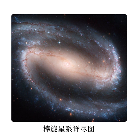
棒旋星系详尽图