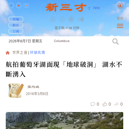
76
F
|
C
繁体
投稿
联系
笛子曲,
4:38
分钟
订阅
2026年8月7日
星期五
Columbus
世界之窗
环球风情
航拍葡萄牙湖面現「地球破洞」 湖水不
斷湧入
張均威
2016年3月6日
0
0
0