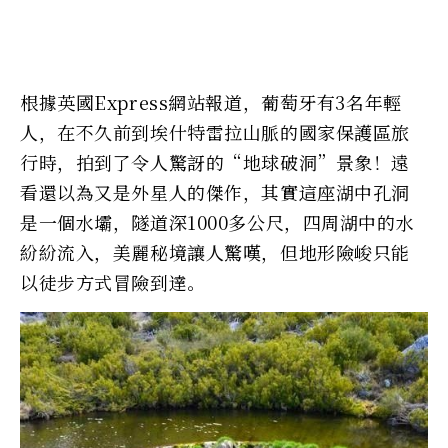
根據英國Express網站報道，葡萄牙有3名年輕
人，在不久前到埃什特雷拉山脈的國家保護區旅
行時，拍到了令人驚訝的“地球破洞”景象！遠
看還以為又是外星人的傑作，其實這座湖中孔洞
是一個水壩，隧道深1000多公尺，四周湖中的水
紛紛流入，美麗秘境讓人驚嘆，但地形險峻只能
以徒步方式冒險到達。