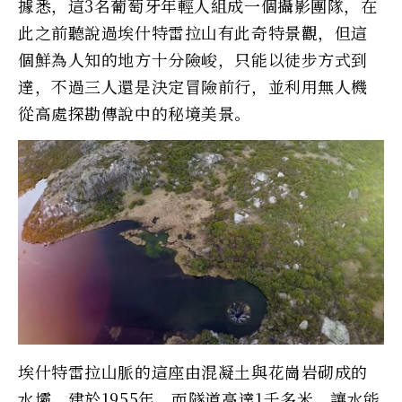
據悉，這3名葡萄牙年輕人組成一個攝影團隊，在
此之前聽說過埃什特雷拉山有此奇特景觀，但這
個鮮為人知的地方十分險峻，只能以徒步方式到
達，不過三人還是決定冒險前行，並利用無人機
從高處探勘傳說中的秘境美景。
埃什特雷拉山脈的這座由混凝土與花崗岩砌成的
水壩，建於1955年，而隧道高達1千多米，讓水能