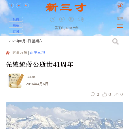
繁体
投稿
联系
笛子曲,
4:38
分钟
订阅
2026年8月8日
星期六
时事万象
两岸三地
先總統蔣公逝世41周年
邓梁
2016年4月6日
0
0
0