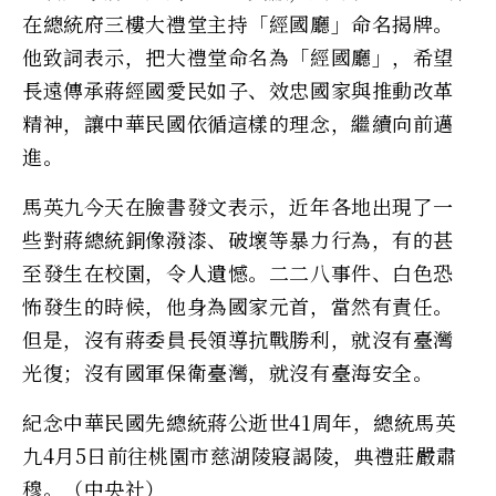
在總統府三樓大禮堂主持「經國廳」命名揭牌。
他致詞表示，把大禮堂命名為「經國廳」，希望
長遠傳承蔣經國愛民如子、效忠國家與推動改革
精神，讓中華民國依循這樣的理念，繼續向前邁
進。
馬英九今天在臉書發文表示，近年各地出現了一
些對蔣總統銅像潑漆、破壞等暴力行為，有的甚
至發生在校園，令人遺憾。二二八事件、白色恐
怖發生的時候，他身為國家元首，當然有責任。
但是，沒有蔣委員長領導抗戰勝利，就沒有臺灣
光復；沒有國軍保衛臺灣，就沒有臺海安全。
紀念中華民國先總統蔣公逝世41周年，總統馬英
九4月5日前往桃園市慈湖陵寢謁陵，典禮莊嚴肅
穆。（中央社）