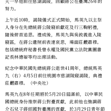
天一早他前往慈湖謁陵，回顧蔣公在臺灣26年的
努力。
上午近10時，謁陵儀式正式開始，馬英九以主祭
人身分在先總統蔣公陵寢前獻花及行三鞠躬禮，
隨後俯首追思。禮成後，馬英九與吳敦義進入陵
寢區，在蔣公遺照前表達哀思，場面莊嚴肅穆。
包括總統府秘書長曾永權及國民黨立法院黨團書
記長林德福等均出席活動。
紀念中華民國先總統蔣公逝世41周年，總統馬英
九（右）4月5日前往桃園市慈湖陵寢謁陵，典禮
莊嚴肅穆。（中央社）
馬英九在8年任期將於5月20日屆滿前，以中華民
國總統身份推崇蔣公對臺貢獻，此前他也強調蔣
介石兒子蔣經國對臺灣的貢獻，於3月29日青年節