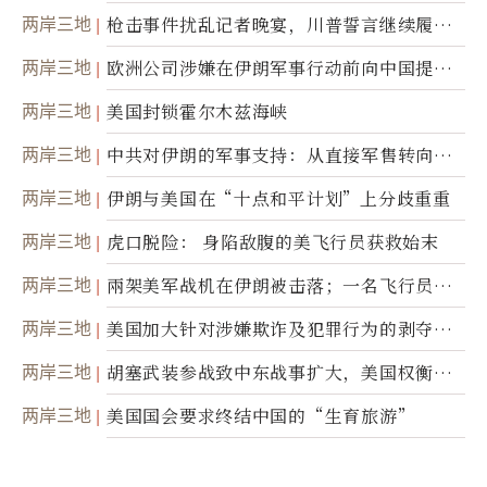
两岸三地
枪击事件扰乱记者晚宴，川普誓言继续履行
职责
两岸三地
欧洲公司涉嫌在伊朗军事行动前向中国提供
美军基地的卫星图像
两岸三地
美国封锁霍尔木兹海峡
两岸三地
中共对伊朗的军事支持：从直接军售转向间
接技术转让
两岸三地
伊朗与美国在“十点和平计划”上分歧重重
两岸三地
虎口脱险： 身陷敌腹的美飞行员获救始末
两岸三地
兩架美军战机在伊朗被击落；一名飞行员失
踪
两岸三地
美国加大针对涉嫌欺诈及犯罪行为的剥夺公
民权力度
两岸三地
胡塞武装参战致中东战事扩大，美国权衡地
面入侵的可能性
两岸三地
美国国会要求终结中国的“生育旅游”