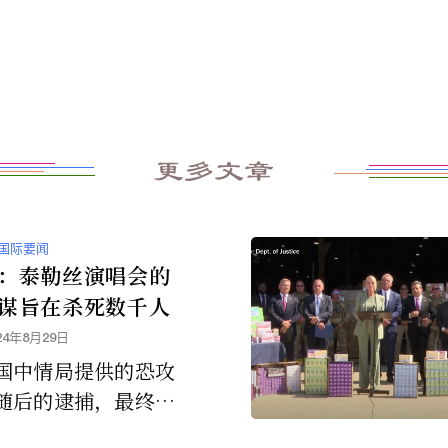
更多文章
国际要闻
：泰勒丝演唱会的
谋旨在杀死数千人
24年8月29日
国中情局提供的恐攻
随后的逮捕，最终导
利维也纳三场售完的