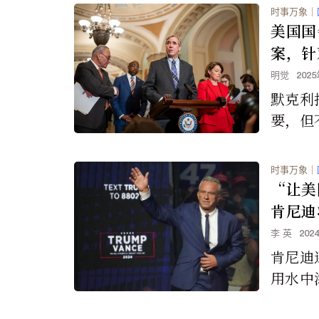
泰勒丝
时事万象
｜
这对那
美国国
观看演
案，针
灭性的
安全，
明觉
202
政策背
默克利
要，但
值观或
价。”
时事万象
｜
“让美
肯尼迪
公众服
李 英
202
肯尼迪
用水中
物与癌