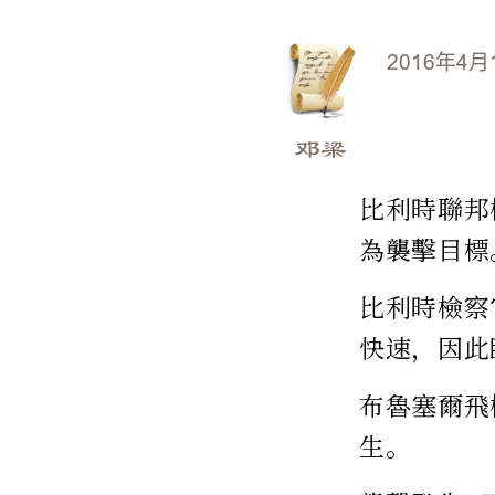
2016年4月
邓梁
比利時聯邦
為襲擊目標
比利時檢察
快速，因此
布魯塞爾飛
生。