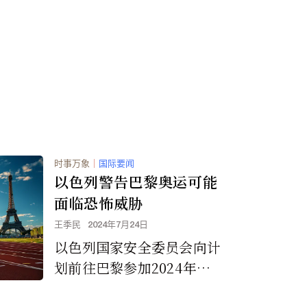
行动中缴获的最大单点电子
烟。这些产品大多采用鲜艳
的包装和吸引年轻人的口
味，是从中国非法进口的，
并且未经 FDA 上市前授
权。
时事万象
｜
国际要闻
以色列警告巴黎奥运可能
面临恐怖威胁
王季民
2024年7月24日
以色列国家安全委员会向计
划前往巴黎参加2024年奥
运会的公民发出旅行警告，