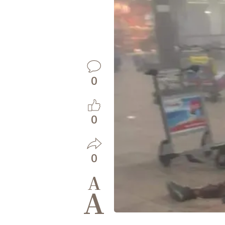
0
0
0
A
A