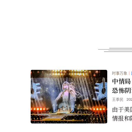
时事万象
｜
中情局
恐怖阴
王季民
20
由于美
情报和
致奥地