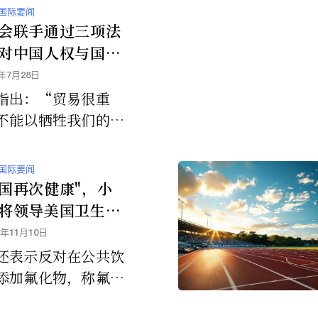
巡回演唱会被取消，
国际要闻
些从全球各地远赴来
会联手通过三项法
唱会的歌迷来说是毁
对中国人权与国家
打击。
与川普的对华贸易
5年7月28日
道而驰
指出：“贸易很重
不能以牺牲我们的价
全球领导地位为代
国际要闻
国再次健康"，小
将领导美国卫生与
务部
4年11月10日
还表示反对在公共饮
添加氟化物，称氟化
症和骨折有关。 他