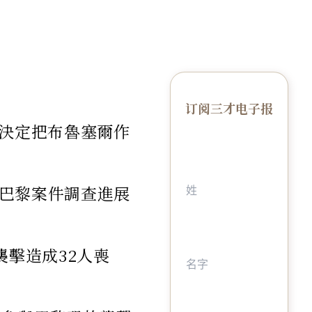
订阅三才电子报
月決定把布魯塞爾作
巴黎案件調查進展
襲擊造成32人喪