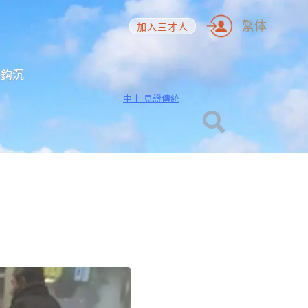
繁体
加入三才人
海鈎沉
中土 見證傳統