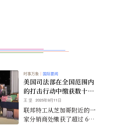
时事万象
｜
国际要闻
美国司法部在全国范围内
的打击行动中缴获数十万
支从中国走私的非法电子
王 坚
2025年9月11日
烟
联邦特工从芝加哥附近的一
家分销商处缴获了超过 60
万支口味电子烟，这是此次