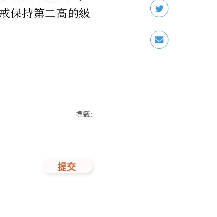
戒保持第二高的級
標籤
:
提交