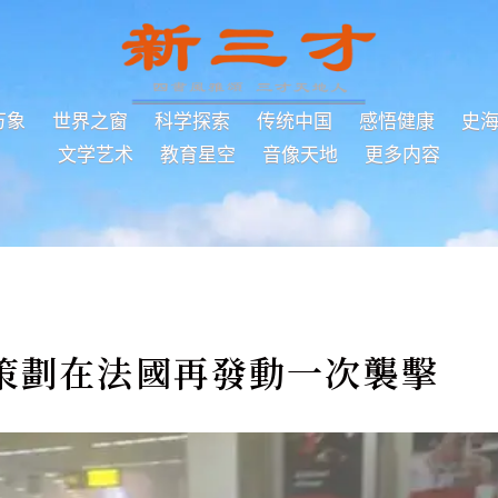
万象
世界之窗
科学探索
传统中国
感悟健康
史
文学艺术
教育星空
音像天地
更多内容
策劃在法國再發動一次襲擊