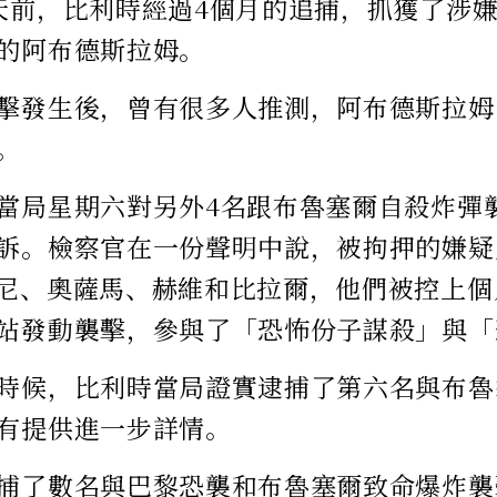
天前，比利時經過4個月的追捕，抓獲了涉
的阿布德斯拉姆。
擊發生後，曾有很多人推測，阿布德斯拉姆
。
當局星期六對另外4名跟布魯塞爾自殺炸彈
訴。檢察官在一份聲明中說，被拘押的嫌疑
尼、奧薩馬、赫維和比拉爾，他們被控上個
站發動襲擊，參與了「恐怖份子謀殺」與「
時候，比利時當局證實逮捕了第六名與布魯
有提供進一步詳情。
捕了數名與巴黎恐襲和布魯塞爾致命爆炸襲