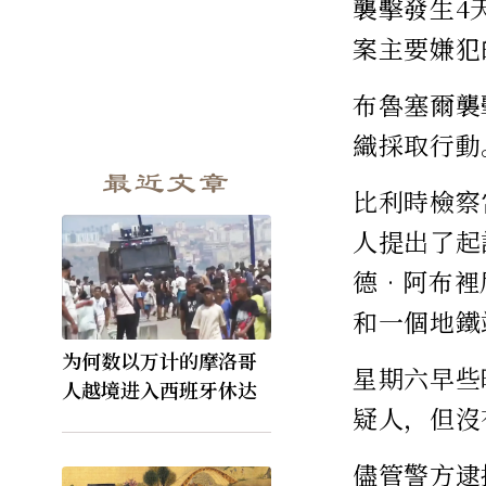
襲擊發生4
案主要嫌犯
布魯塞爾襲
織採取行動
最近文章
比利時檢察
人提出了起
德•阿布裡
和一個地鐵
为何数以万计的摩洛哥
星期六早些
人越境进入西班牙休达
疑人，但沒
儘管警方逮