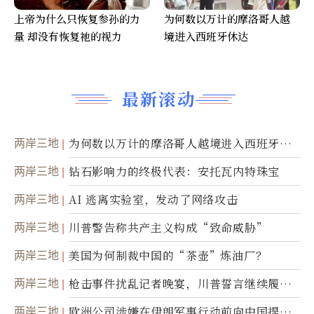
上帝为什么只恢复参孙的力
为何数以万计的摩洛哥人越
量 却没有恢复祂的视力
境进入西班牙休达
最新滚动
两岸三地
为何数以万计的摩洛哥人越境进入西班牙休
达
两岸三地
钻石影响力的终极代表：安托瓦内特珠宝
两岸三地
AI 逃离实验室，发动了网络攻击
两岸三地
川普警告称共产主义构成“致命威胁”
两岸三地
美国为何制裁中国的“茶壶”炼油厂？
两岸三地
枪击事件扰乱记者晚宴，川普誓言继续履行
职责
两岸三地
欧洲公司涉嫌在伊朗军事行动前向中国提供