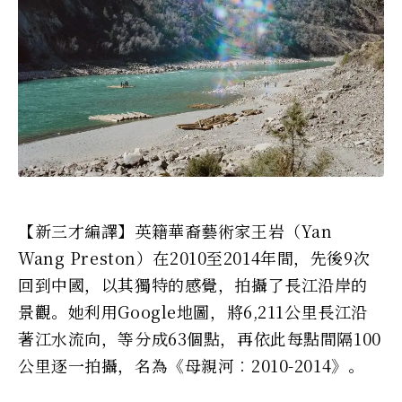
【新三才編譯】英籍華裔藝術家王岩（Yan
Wang Preston）在2010至2014年間，先後9次
回到中國，以其獨特的感覺，拍攝了長江沿岸的
景觀。她利用Google地圖，將6,211公里長江沿
著江水流向，等分成63個點，再依此每點間隔100
公里逐一拍攝，名為《母親河︰2010-2014》。