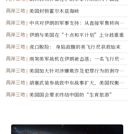
美军基地的卫星图像
两岸三地
美国封锁霍尔木兹海峡
两岸三地
中共对伊朗的军事支持：从直接军售转向间
接技术转让
两岸三地
伊朗与美国在“十点和平计划”上分歧重重
两岸三地
虎口脱险： 身陷敌腹的美飞行员获救始末
两岸三地
兩架美军战机在伊朗被击落；一名飞行员失
踪
两岸三地
美国加大针对涉嫌欺诈及犯罪行为的剥夺公
民权力度
两岸三地
胡塞武装参战致中东战事扩大，美国权衡地
面入侵的可能性
两岸三地
美国国会要求终结中国的“生育旅游”