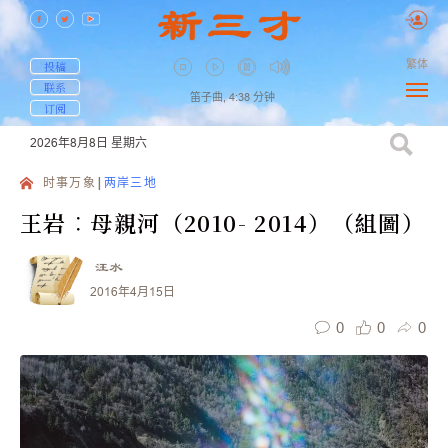
繁体
投稿
联系
笛子曲,
4:38
分钟
订阅
2026年8月8日
星期六
时事万象
两岸三地
王岩︰母親河（2010- 2014）（組圖）
汪水
2016年4月15日
0
0
0