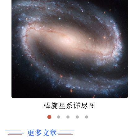
棒旋星系详尽图
更多文章