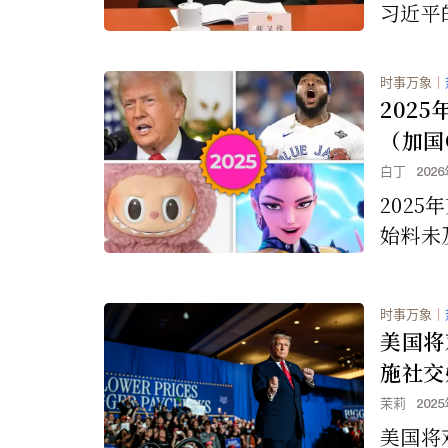
习近平
然各家
真伪无
时事万象
｜
能是有
202
所写，
（加国
量。但
白丁
202
看是否
202
始料未
加拿大
选出的
时事万象
｜
题。
美国将
施社交
法力度
茉莉
202
美国将