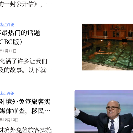
的一封公开信》，虽
媒体都认为这封信的
法证实，也不排除可
热点评论
人模仿他的语气立场
5年最热门的话题
藉此博眼球、赚流
CBC版）
，我们来仔细分析看
6年1月11日
真的如此。
5年充满了许多让我们
及的故事。以下就是
广播公司（CBC）
2025年最热门的话
热点评论
对境外免签旅客实
媒体审查，移民执
加大
5年12月13日
对境外免签旅客实施