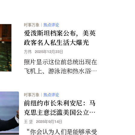
时事万象
｜
热点评论
爱泼斯坦档案公布，美英
政客名人私生活大爆光
方伟
2025年12月23日
照片显示这位前总统出现在
飞机上、游泳池和热水浴缸
中，并与一些脸部被涂黑的
女性合影。
时事万象
｜
热点评论
前纽约市长朱利安尼：马
克思主意泛滥美国公立学
校
王 坚
2025年9月14日
“你会认为人们是能够承受