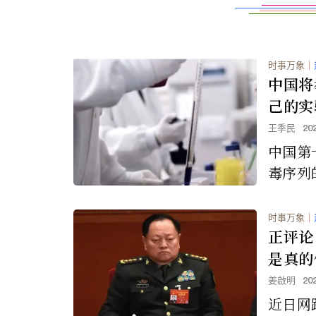
时事万象
｜
中国将
己的实
王季民
20
中国第
毒序列
在实验
外举行
时事万象
｜
中国政
正评论
究的科
是真的
姜啟明
20
近日网