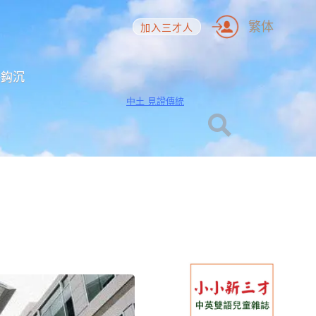
繁体
加入三才人
海鈎沉
中土 見證傳統