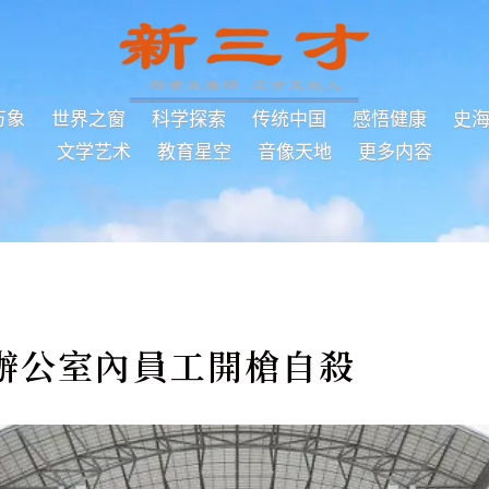
万象
世界之窗
科学探索
传统中国
感悟健康
史
文学艺术
教育星空
音像天地
更多内容
辦公室內員工開槍自殺