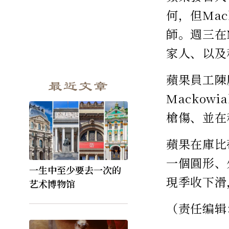
何，但Mac
師。週三在
家人、以及
蘋果員工陳
最近文章
Macko
槍傷、並在
蘋果在庫比
一個圓形、
一生中至少要去一次的
現季收下滑
艺术博物馆
（责任编辑：