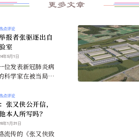
更多文章
热点评论
举报者张驱逐出自
验室
24年5月1日
一位发表新冠肺炎病
的科学家在被当局锁
室门外后，在实验室
了静坐抗议，这表明
热点评论
府对从事冠状病毒研
：张又侠公开信，
学家持续施压。
他本人所写吗？
26年1月31日
路流传的《张又侠致