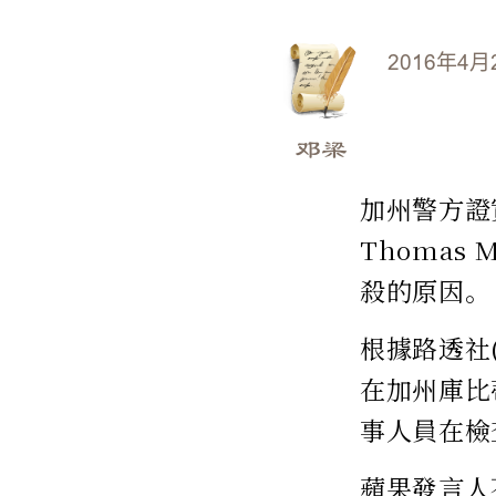
2016年4月
邓梁
加州警方證
Thomas
殺的原因。
根據路透社(
在加州庫比蒂
事人員在檢
蘋果發言人