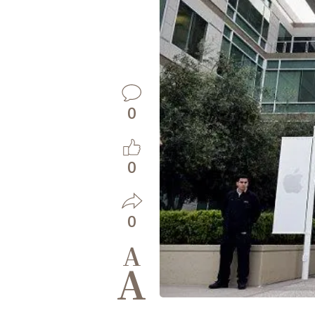
0
0
0
A
A