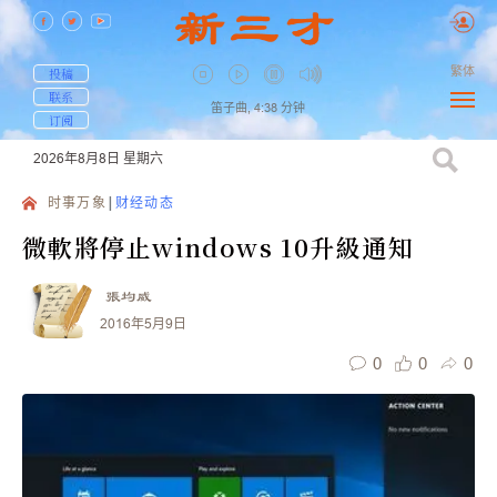
繁体
投稿
联系
笛子曲,
4:38
分钟
订阅
2026年8月8日
星期六
时事万象
财经动态
微軟將停止windows 10升級通知
張均威
2016年5月9日
0
0
0