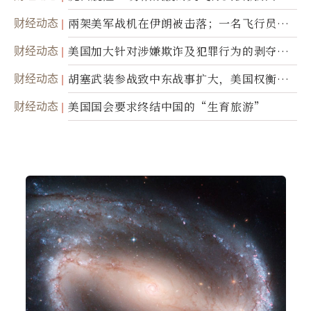
财经动态
兩架美军战机在伊朗被击落；一名飞行员失
踪
财经动态
美国加大针对涉嫌欺诈及犯罪行为的剥夺公
民权力度
财经动态
胡塞武装参战致中东战事扩大，美国权衡地
面入侵的可能性
财经动态
美国国会要求终结中国的“生育旅游”