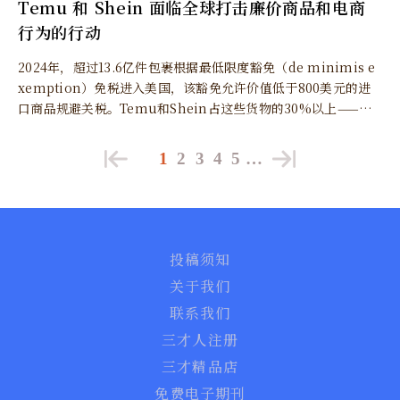
Temu 和 Shein 面临全球打击廉价商品和电商
行为的行动
2024年，超过13.6亿件包裹根据最低限度豁免（de minimis e
xemption）免税进入美国，该豁免允许价值低于800美元的进
口商品规避关税。Temu和Shein占这些货物的30%以上——约4
亿件包裹——价值估计为460亿美元。
1
2
3
4
5
…
投稿须知
关于我们
联系我们
三才人注册
三才精品店
免费电子期刊