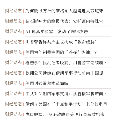
财经动态
为何数以万计的摩洛哥人越境进入西班牙休
达
财经动态
钻石影响力的终极代表：安托瓦内特珠宝
财经动态
AI 逃离实验室，发动了网络攻击
财经动态
川普警告称共产主义构成“致命威胁”
财经动态
美国为何制裁中国的“茶壶”炼油厂？
财经动态
枪击事件扰乱记者晚宴，川普誓言继续履行
职责
财经动态
欧洲公司涉嫌在伊朗军事行动前向中国提供
美军基地的卫星图像
财经动态
美国封锁霍尔木兹海峡
财经动态
中共对伊朗的军事支持：从直接军售转向间
接技术转让
财经动态
伊朗与美国在“十点和平计划”上分歧重重
财经动态
虎口脱险： 身陷敌腹的美飞行员获救始末