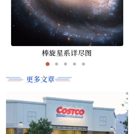
棒旋星系详尽图
更多文章