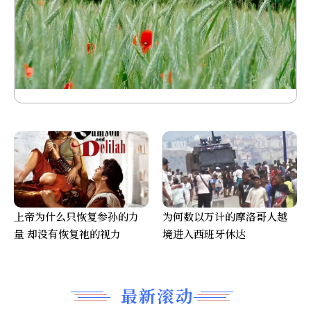
上帝为什么只恢复参孙的力
为何数以万计的摩洛哥人越
量 却没有恢复祂的视力
境进入西班牙休达
最新滚动