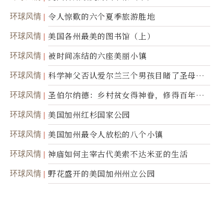
环球风情
令人惊歎的六个夏季旅游胜地
环球风情
美国各州最美的图书馆（上）
环球风情
被时间冻结的六座美丽小镇
环球风情
科学神父否认爱尔兰三个男孩目睹了圣母显
灵
环球风情
圣伯尔纳德：乡村贫女得神眷，修得百年不
腐身
环球风情
美国加州红杉国家公园
环球风情
美国加州最令人放松的八个小镇
环球风情
神庙如何主宰古代美索不达米亚的生活
环球风情
野花盛开的美国加州州立公园