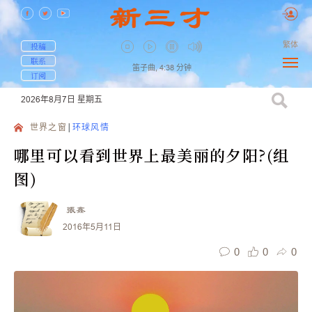
繁体
投稿
联系
笛子曲,
4:38
分钟
订阅
2026年8月7日
星期五
世界之窗
环球风情
哪里可以看到世界上最美丽的夕阳?(组
图)
張鑫
2016年5月11日
0
0
0