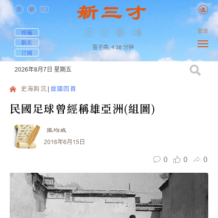
繁体
投稿
联系
笛子曲,
4:38
分钟
订阅
2026年8月7日
星期五
史海鈎沉
故國回首
民國足球曾經稱雄亞洲(組圖)
張均威
2016年6月15日
0
0
0