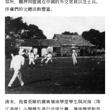
容所，關押同盟國在中國的外交官員以及士兵。
俘虜們的文體活動豐富。
清末，拖着長辮的廣東嶺南學堂學生與河南（珠
江南岸）小學學生進行足球比賽。嶺南學堂較早