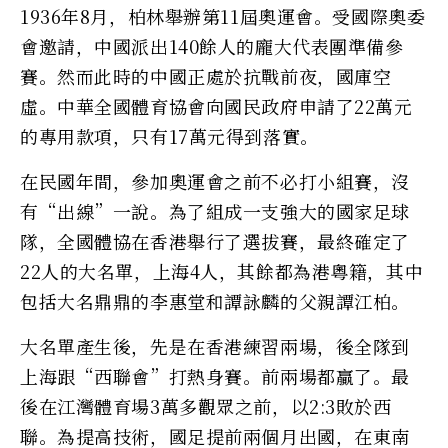
1936年8月，柏林舉辦第11屆奧運會。受國際奧委
會邀請，中國派出140餘人的龐大代表團準備參
賽。然而此時的中國正處於抗戰前夜，國庫空
虛。中華全國體育協會向國民政府申請了22萬元
的專用款項，只有17萬元得到落實。
在民國年間，參加奧運會之前不必打小組賽，沒
有“出線”一說。為了組成一支強大的國家足球
隊，全國體協在香港舉行了選拔賽，最終確定了
22人的大名單，上海4人，其餘都為港粵籍，其中
包括大名鼎鼎的李惠堂和譚詠麟的父親譚江柏。
大名單產生後，先是在香港練習兩場，後全隊到
上海跟“西聯會”打熱身賽。前兩場都贏了。最
後在江灣體育場3萬多觀眾之前，以2:3敗於西
聯。為提高技術，國足提前兩個月出國，在東南