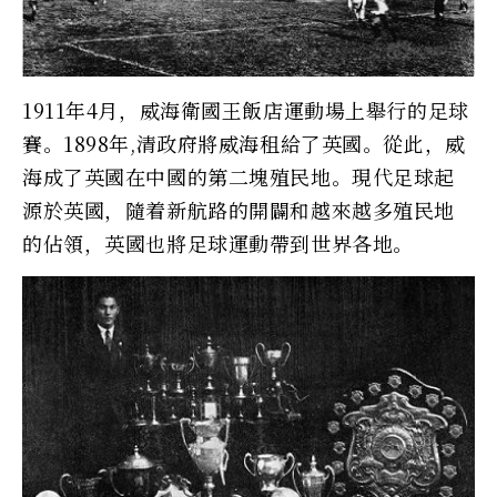
1911年4月，威海衛國王飯店運動場上舉行的足球
賽。1898年,清政府將威海租給了英國。從此，威
海成了英國在中國的第二塊殖民地。現代足球起
源於英國，隨着新航路的開闢和越來越多殖民地
的佔領，英國也將足球運動帶到世界各地。