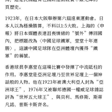
頁歷史。
1923年，在日本大阪舉辦第六屆遠東運動會。日
本人以為穩操勝算，不料以1:5大敗。上海的《申
報》將日本媒體表達沮喪情緒的“號外”傳回國
內，把標題改為〈中國足球鐵軍，堂堂十年連
勝〉，這讓中國足球隊在亞洲體壇內獲得“鐵
軍”的稱號。
香港球員李惠堂在這場比賽中發揮了中流砥柱的
作用。李惠堂是亞洲足壇乃至世界足壇上一個神
話般的人物。他在1923年被澳大利亞人封為“亞
洲球王”，1976年又被聯邦德國一權威足球雜誌
評為“世界五大球王”，與貝利、馬修斯、斯蒂
凡諾、普斯卡斯齊名。