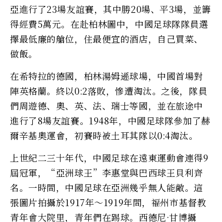
亞進行了23場友誼賽，其中勝20場、平3場，並籌
得經費5萬元。在赴柏林圖中，中國足球隊隊員選
擇最低廉的艙位，住最便宜的酒店，自己買菜、
做飯。
在希特拉的德國，柏林湯姆遜球場，中國首場對
陣英格蘭。終以0:2落敗，慘遭淘汰。之後，隊員
們周遊德、奧、英、法、瑞士等國，並在旅途中
進行了8場友誼賽。1948年，中國足球隊參加了赫
爾辛基奧運會，初賽時被土耳其隊以0:4淘汰。
上世紀二三十年代，中國足球在遠東運動會連得9
屆冠軍，“亞洲球王”李惠堂與巴西球王貝利齊
名。一時間，中國足球在亞洲幾乎無人能敵。這
張圖片拍攝於1917年～1919年間，福州市基督教
青年會大院里，青年們在踢球。西德尼·甘博攝