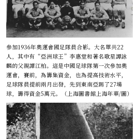
參加1936年奧運會國足隊員合影。大名單共22
人，其中有“亞洲球王”李惠堂和著名歌星譚詠
麟的父親譚江柏。這是中國足球隊第一次參加奧
運會，賽前，為籌集資金，也為提高技術水平，
足球隊員提前兩月出發，先到東南亞踢了27場
球，籌得資金5萬元。（上海圖書館上海年華/圖）