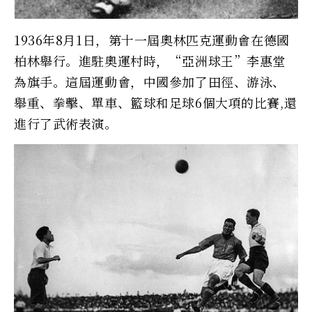
1936年8月1日，第十一屆奧林匹克運動會在德國
柏林舉行。進駐奧運村時，“亞洲球王”李惠堂
為旗手。這屆運動會，中國參加了田徑、游泳、
舉重、拳擊、單車、籃球和足球6個大項的比賽,還
進行了武術表演。