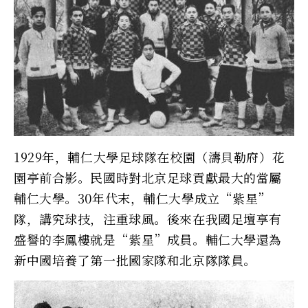
1929年，輔仁大學足球隊在校園（濤貝勒府）花
園亭前合影。民國時對北京足球貢獻最大的當屬
輔仁大學。30年代末，輔仁大學成立“紫星”
隊，講究球技，注重球風。後來在我國足壇享有
盛譽的李鳳樓就是“紫星”成員。輔仁大學還為
新中國培養了第一批國家隊和北京隊隊員。