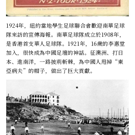
1924年，紐約當地學生足球聯合會歡迎南華足球
隊來訪的宣傳海報。南華足球隊成立於1908年，
是香港首支華人足球隊。1921年，16歲的李惠堂
加入，很快成為中國足壇的神話。征澳洲、打日
本、進南洋，一路披荊斬棘，為中國人甩掉“東
亞病夫”的帽子，做出了巨大貢獻。