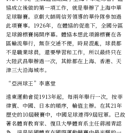
協成立後做的第一項工作，就是舉辦了上海中華
足球聯賽。京劇大師周信芳領導的華伶隊參加過
此項賽事。1926年，在體協的促進下，全國分區
足球錦標賽揭開序幕。體協本想此項錦標賽在各
區輪流舉行，無奈交通不便，時局混亂，球員都
不是職業球員，還要學習和工作，所以最終只在
大陸武昌舉辦過一次，其餘都在上海、香港、天
津三大沿海城市。
“亞洲球王”李惠堂
遠東運動會從1913年起，每兩年舉行一次，按菲
律賓、中國、日本的順序，輪值主辦。在其21年
歷史的10屆競賽中，中國足球連得9屆冠軍。已故
著名體育教育家、復旦大學體育系主任蔣湘青認
為，這是民國體育在國際運動競賽中最光輝的一