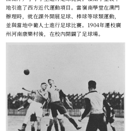
地引進了西方近代運動項目。當嶺南學堂在澳門
辦理時，就在課外開展足球、棒球等球類運動，
並與當地中葡人士進行足球比賽。1904年遷校廣
州河南康樂村後，在校內開闢了足球場。