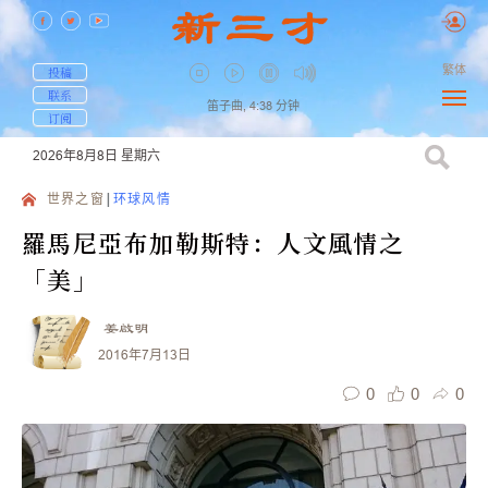
繁体
投稿
联系
笛子曲,
4:38
分钟
订阅
2026年8月8日
星期六
世界之窗
环球风情
羅馬尼亞布加勒斯特：人文風情之
「美」
姜啟明
2016年7月13日
0
0
0