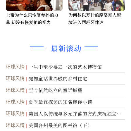
上帝为什么只恢复参孙的力
为何数以万计的摩洛哥人越
量 却没有恢复祂的视力
境进入西班牙休达
最新滚动
环球风情
一生中至少要去一次的艺术博物馆
环球风情
宛如童话世界般的乡村住宅
环球风情
至今依然屹立的童话城堡
环球风情
夏季最宜探访的知名迷你小镇
环球风情
美国人以传统与多元并蓄的方式庆祝独立日2
50周年
环球风情
美国各州最美的图书馆（下）