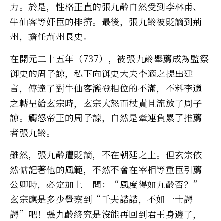
力。於是，性格正直的張九齡自然受到李林甫、
牛仙客等奸臣的排擠。最後，張九齡被貶謫到荊
州，擔任荊州長史。
在開元二十五年（737），被張九齡舉薦成為監察
御史的周子諒，私下向御史大夫李適之提出建
言，傳達了對牛仙客濫登相位的不滿，不料李適
之轉呈給玄宗時，玄宗大怒而杖責且流放了周子
諒。觸怒帝王的周子諒，自然是牽連負累了推薦
者張九齡。
雖然，張九齡遭貶謫，不在朝廷之上。但玄宗依
然惦記著他的風範，不然不會在宰相等重臣引薦
公卿時，必定加上一問：“風度得如九齡否？”
玄宗應是多少覺察到“千夫諾諾，不如一士諤
諤”吧！張九齡終究是沒能再回到君王身邊了，