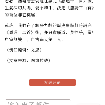
想必，蘅塘居士就是在讀完《感遇十二首》後，
生髮深切共鳴，愛不釋手，決定《唐詩三百首》
的首位非它莫屬！
或許，我們在了解張九齡的歷史事蹟與吟誦完
《感遇十二首》後，亦只會嘆道：莫怪乎，當年
唐室無雙士，自古南天第一人！
（责任编辑：文恩）
（文章来源：网络转载）
发表评论