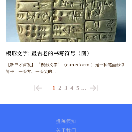
楔形文字: 最古老的书写符号（图）
【新三才首发】 “楔形文字”（cuneiform ）是一种笔画形似
钉子，一头方、一头尖的...
1
2
3
4
5
…
投稿须知
关于我们