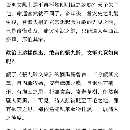
否則文獻上還不再添幾則明臣之諫嗎？天子失了
他，命運當然就不同了。多年後，當安史之亂髮
生後，倉慌失措的玄宗想起張九齡的先見之明，
已是後悔莫及，痛哭流淚之餘，只能遣人至曲江
祭拜，厚恤其家。
政治上這樣傑出、敢言的張九齡，文筆究竟如何
呢？
讀了《張九齡文集》的劉禹錫曾言：“今讀其文
章，自內職牧始，安有瘴癘之嘆，自退相守荊
州，有拘囚之思。托諷禽鳥，寄辭草樹，郁然與
騷人同風。”可見，詩人雖被貶至不毛之地，雖
有拘禁之思，卻依舊能執筆藉物托諷，一展詩人
之態度。