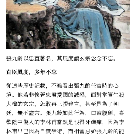
張九齡以忠直著名，其風度讓玄宗念念不忘。
直臣風度，多年不忘
從這些歷史記載，不難看出張九齡任官時的心
境。他若非懷著忠君愛國的誠懇，面對掌管生殺
大權的玄宗，怎敢再三提建言，甚至是為了朝
廷，無不盡言。張九齡如此行為，口蜜腹劍，喜
歡陰中傷人的李林甫當然是恨得牙痒痒，因為李
林甫早已因為自無學術，而相當忌妒張九齡的能