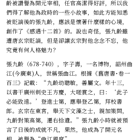
齡被讚譽為開元宰相，任官高潔得好評，所以我
們得了解他為政時的一些小故事，如此方能知悉
被貶謫後的張九齡，應該是懷著什麼樣的心境，
創作了《感遇十二首》的。說也奇怪，張九齡雖
遭唐玄宗貶謫，但是卻讓玄宗對他念念不忘，他
究竟有何人格魅力？
張九齡（678-740），字子壽，一名博物，韶州曲
江(今廣東)人，世稱張曲江。根據《舊唐書･卷一
百三》記載：“九齡幼聰敏，善屬文。年十三，
以書干廣州刺史王方慶，大嗟賞之，曰：‘此子
必能致遠。’登進士第，應舉登乙第，拜校書
郎。玄宗在東宮，舉天下文藻之士，親加策問，
九齡對策高第，遷右拾遺。”張九齡小時就被預
言了日後的成就不凡，果然，他成為了開元名
相，被譽為“曲江風度”。