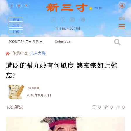
73
F
|
C
繁体
投稿
联系
笛子曲,
4:38
分钟
订阅
2026年8月7日
星期五
Columbus
传统中国
以人为鉴
遭貶的張九齡有何風度 讓玄宗如此難
忘？
張均威
2016年8月30日
0
0
0
105
阅读