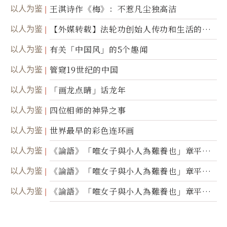
以人为鉴
王淇诗作《梅》：不惹凡尘独高洁
以人为鉴
【外媒转载】法轮功创始人传功和生活的故
事
以人为鉴
有关「中国风」的5个趣闻
以人为鉴
管窥19世纪的中国
以人为鉴
「画龙点睛」话龙年
以人为鉴
四位相师的神异之事
以人为鉴
世界最早的彩色连环画
以人为鉴
《論語》「唯女子與小人為難養也」章平議
（三）
以人为鉴
《論語》「唯女子與小人為難養也」章平議
（二）
以人为鉴
《論語》「唯女子與小人為難養也」章平議
（一）