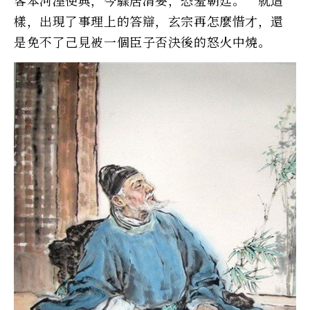
樣，出現了事理上的答辯，玄宗再怎麼惜才，還
是免不了己見被一個臣子否決後的怒火中燒。