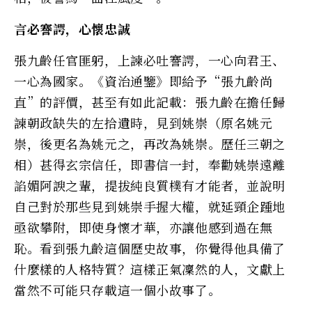
言必謇諤，心懷忠誠
張九齡任官匪躬，上諫必吐謇諤，一心向君王、
一心為國家。《資治通鑒》即給予“張九齡尚
直”的評價，甚至有如此記載：張九齡在擔任歸
諫朝政缺失的左拾遺時，見到姚崇（原名姚元
崇，後更名為姚元之，再改為姚崇。歷任三朝之
相）甚得玄宗信任，即書信一封，奉勸姚崇遠離
諂媚阿諛之輩，提拔純良質樸有才能者，並說明
自己對於那些見到姚崇手握大權，就延頸企踵地
亟欲攀附，即使身懷才華，亦讓他感到過在無
恥。看到張九齡這個歷史故事，你覺得他具備了
什麼樣的人格特質？這樣正氣凜然的人，文獻上
當然不可能只存載這一個小故事了。