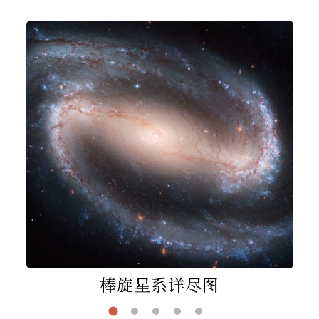
棒旋星系详尽图