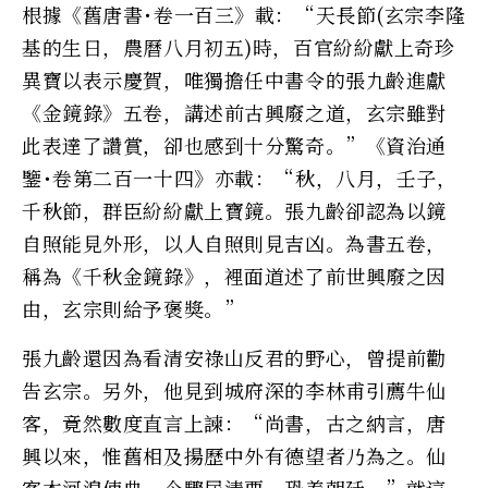
根據《舊唐書･卷一百三》載：“天長節(玄宗李隆
基的生日，農曆八月初五)時，百官紛紛獻上奇珍
異寶以表示慶賀，唯獨擔任中書令的張九齡進獻
《金鏡錄》五卷，講述前古興廢之道，玄宗雖對
此表達了讚賞，卻也感到十分驚奇。”《資治通
鑒･卷第二百一十四》亦載：“秋，八月，壬子，
千秋節，群臣紛紛獻上寶鏡。張九齡卻認為以鏡
自照能見外形，以人自照則見吉凶。為書五卷，
稱為《千秋金鏡錄》，裡面道述了前世興廢之因
由，玄宗則給予褒獎。”
張九齡還因為看清安祿山反君的野心，曾提前勸
告玄宗。另外，他見到城府深的李林甫引薦牛仙
客，竟然數度直言上諫：“尚書，古之納言，唐
興以來，惟舊相及揚歷中外有德望者乃為之。仙
客本河湟使典，今驟居清要，恐羞朝廷。”就這