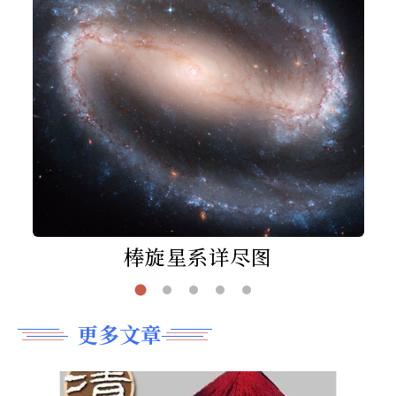
棒旋星系详尽图
更多文章