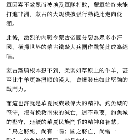
軍因寡不敵眾而被埃及軍隊打敗，蒙軍始終未能
打進非洲。蒙古的大規模擴張行動從此走向低
潮。
此後，激烈的內戰令蒙古帝國分裂為眾多小汗
國，橫掃世界的蒙古鐵騎大兵團作戰從此成為絕
唱。
蒙古鐵騎根本想不到，柔弱如草原上的牛羊，甚
至比牛羊更為溫順的漢人，會爆發出如此堅強的
戰鬥力。
而這也許就是華夏民族最偉大的精神。釣魚城的
堅守，沒有挽救南宋的滅亡，這不重要，釣魚城
的堅守，延續的華夏民族鬥爭的精神和智慧。
“鳥之將死，尚有一鳴；國之將亡，尚需一