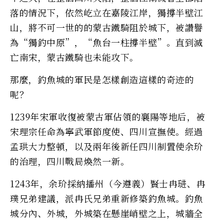
落的情況下，依然屹立在嘉陵江岸，獨撐半壁江
山，將不可一世的的蒙古鐵騎阻於城下，被讚譽
為“獨釣中原”，“魚台一柱撐半壁”。直到滅
亡南宋，蒙古鐵騎也未能攻下。
那麼，釣魚城的軍民是怎樣創造這樣的奇迹的
呢？
1239年宋軍收復被蒙古軍佔領的襄陽等地后，被
宋理宗任命為寧武軍節度使、四川宣撫使。經過
孟珙大力整頓，以及兩年後新任四川制置使余玠
的治理，四川戰局煥然一新。
1243年，余玠採納播州（今遵義）賢士冉琎、冉
璞兄弟建議，派冉氏兄弟重新修築釣魚城。釣魚
城分內、外城，外城築在懸崖峭壁之上，城牆全