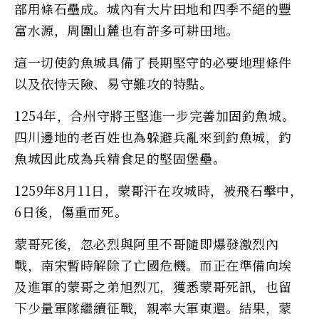
部用條石壘成。城內有大片田地和四季不絕的豐
富水源，周圍山麓也有許多可耕田地。
這一切使釣魚城具備了長期堅守的必要地理條件
以及依恃天險、易守難攻的特點。
1254年，合州守將王堅進一步完善加固釣魚城。
四川邊地的老百姓也為躲避兵亂來到釣魚城，釣
魚城因此成為兵精食足的堅固堡壘。
1259年8月11日，蒙哥汗在攻城時，被飛石擊中，
6日後，傷重而死。
蒙哥死後，忽必烈與阿里不哥隨即爆發激烈內
戰，南宋暫時解除了亡國危機。而正在準備向埃
及進軍的蒙哥之弟旭烈兀，獲悉蒙哥死訊，也留
下少量軍隊繼續征戰，親率大軍東還。結果，蒙