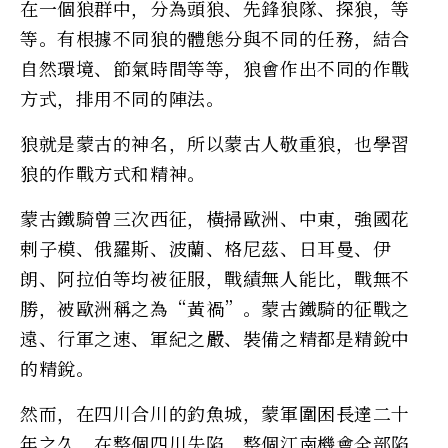
在一個狼群中，分為頭狼、先鋒狼隊、探狼，等
等。有根據不同狼的體態分與不同的任務，結合
自然環境、節氣時間等等，狼會作出不同的作戰
方式，排用不同的陣法。
狼就是蒙古的神名，所以蒙古人敬重狼，也學習
狼的作戰方式和精神。
蒙古鐵騎曾三次西征，橫掃歐洲、中東，強國花
剌子模、俄羅斯、波蘭、格尼茲、日耳曼、伊
朗、阿拉伯等均被征服，戰績無人能比，戰無不
勝，被歐洲稱之為“黃禍”。蒙古鐵騎的征戰之
遠、行軍之速、軍紀之嚴、裝備之精都是精銳中
的精銳。
然而，在四川合川的釣魚城，蒙軍圍困長達二十
年之久，在整個四川失陷，整個江南機會全部陷