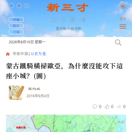
繁体
投稿
联系
笛子曲,
4:38
分钟
订阅
2026年8月10日
星期一
传统中国
以史为鉴
蒙古鐵騎橫掃歐亞，為什麼沒能攻下這
座小城？(圖)
張均威
2016年9月4日
0
0
0