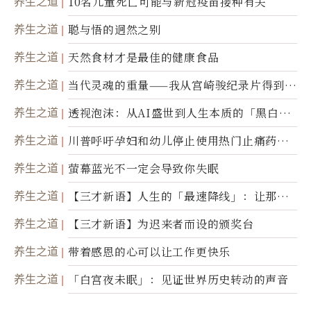
养生之道
10名儿童死亡可能与新冠疫苗接种有关
养生之道
聪与悟的迥然之别
养生之道
天然食材才是最佳的健康食品
养生之道
当代灵魂的重量——我从宫崎骏纪录片得到的
省思
养生之道
透视泡沫：从AI盛世到人生本质的「黑白一
瞬」
养生之道
川普呼吁孕妇和幼儿停止使用热门止痛药泰
诺
养生之道
萤幕蓝光不一定会导致你失眠
养生之道
【三才新语】人生的「最速降线」：让那道
光，带你滑向自己
养生之道
【三才新语】为迟来者而设的颁奖台
养生之道
带着感恩的心可以让工作更快乐
养生之道
「白宫夜未眠」：见证世界历史转动的声音