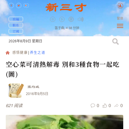
繁体
投稿
联系
笛子曲,
4:38
分钟
订阅
2026年8月9日
星期日
感悟健康
养生之道
空心菜可清熱解毒 別和3種食物一起吃
(圖)
張均威
2016年9月5日
0
0
0
621
阅读