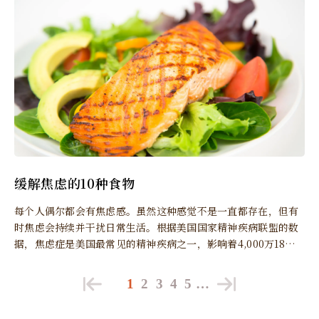
缓解焦虑的10种食物
每个人偶尔都会有焦虑感。虽然这种感觉不是一直都存在，但有
时焦虑会持续并干扰日常生活。根据美国国家精神疾病联盟的数
据，焦虑症是美国最常见的精神疾病之一，影响着4,000万18岁
以上的成年人。焦虑症包括社交、恐惧和广泛性焦虑。所有焦虑
症都会在非威胁性的情况下，产生持续过度的恐惧或担心，这种
1
2
3
4
5
…
持续对日常生活造成干扰。专家表示，虽然药物通常是治疗焦虑
症的首选，但饮食可以帮助减轻压力和焦虑。