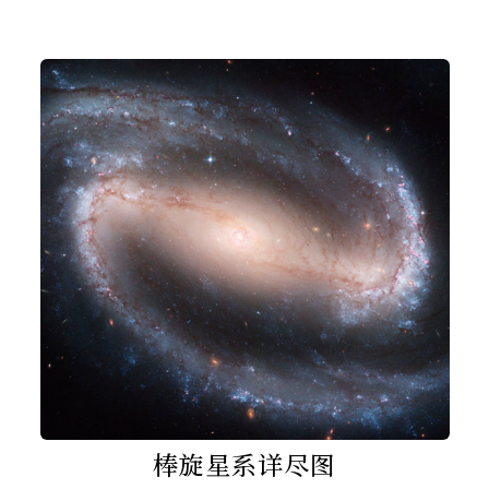
棒旋星系详尽图