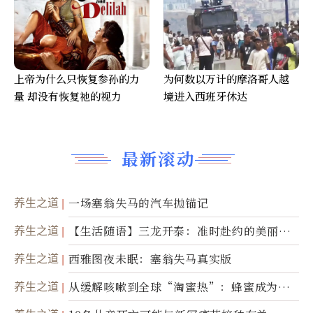
上帝为什么只恢复参孙的力
为何数以万计的摩洛哥人越
量 却没有恢复祂的视力
境进入西班牙休达
最新滚动
养生之道
一场塞翁失马的汽车抛锚记
养生之道
【生活随语】三龙开泰：准时赴约的美丽震
撼
养生之道
西雅图夜未眠：塞翁失马真实版
养生之道
从缓解咳嗽到全球“淘蜜热”：蜂蜜成为健
康产业前沿商品