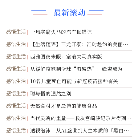
最新滚动
感悟生活
一场塞翁失马的汽车抛锚记
感悟生活
【生活随语】三龙开泰：准时赴约的美丽震
撼
感悟生活
西雅图夜未眠：塞翁失马真实版
感悟生活
从缓解咳嗽到全球“淘蜜热”：蜂蜜成为健
康产业前沿商品
感悟生活
10名儿童死亡可能与新冠疫苗接种有关
感悟生活
聪与悟的迥然之别
感悟生活
天然食材才是最佳的健康食品
感悟生活
当代灵魂的重量——我从宫崎骏纪录片得到的
省思
感悟生活
透视泡沫：从AI盛世到人生本质的「黑白一