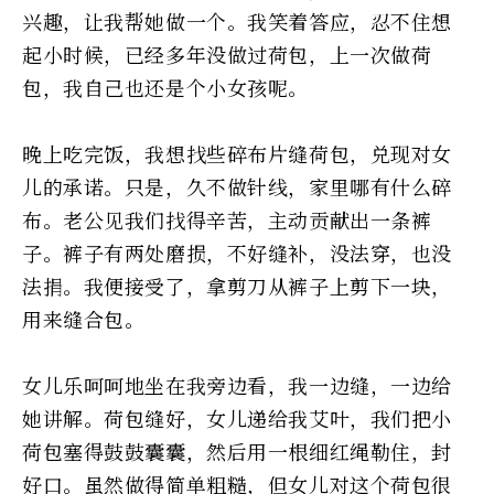
兴趣，让我帮她做一个。我笑着答应，忍不住想
起小时候，已经多年没做过荷包，上一次做荷
包，我自己也还是个小女孩呢。
晚上吃完饭，我想找些碎布片缝荷包，兑现对女
儿的承诺。只是，久不做针线，家里哪有什么碎
布。老公见我们找得辛苦，主动贡献出一条裤
子。裤子有两处磨损，不好缝补，没法穿，也没
法捐。我便接受了，拿剪刀从裤子上剪下一块，
用来缝合包。
女儿乐呵呵地坐在我旁边看，我一边缝，一边给
她讲解。荷包缝好，女儿递给我艾叶，我们把小
荷包塞得鼓鼓囊囊，然后用一根细红绳勒住，封
好口。虽然做得简单粗糙，但女儿对这个荷包很