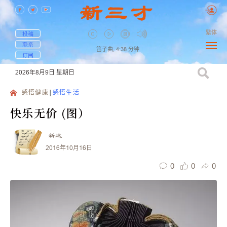
繁体
投稿
联系
笛子曲,
4:38
分钟
订阅
2026年8月9日
星期日
感悟健康
感悟生活
快乐无价 (图）
新远
2016年10月16日
0
0
0