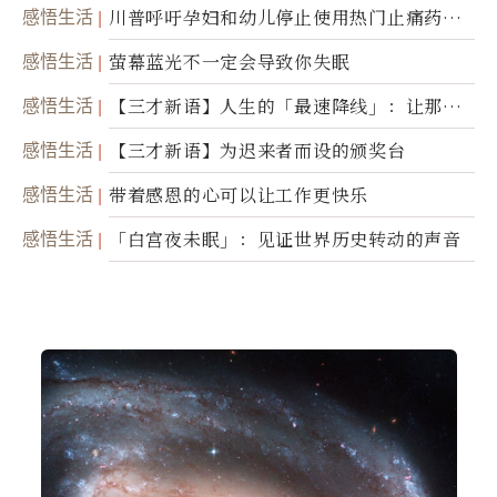
瞬」
感悟生活
川普呼吁孕妇和幼儿停止使用热门止痛药泰
诺
感悟生活
萤幕蓝光不一定会导致你失眠
感悟生活
【三才新语】人生的「最速降线」：让那道
光，带你滑向自己
感悟生活
【三才新语】为迟来者而设的颁奖台
感悟生活
带着感恩的心可以让工作更快乐
感悟生活
「白宫夜未眠」：见证世界历史转动的声音