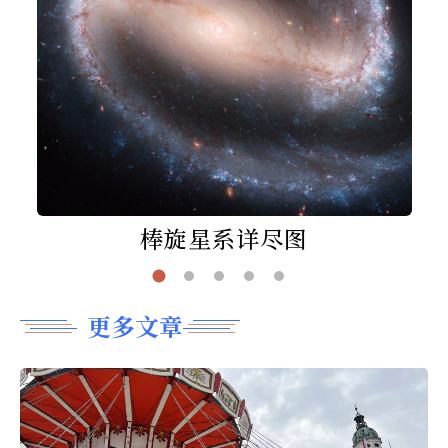
棒旋星系详尽图
更多文章