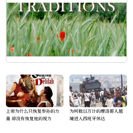
上帝为什么只恢复参孙的力
为何数以万计的摩洛哥人越
量 却没有恢复祂的视力
境进入西班牙休达