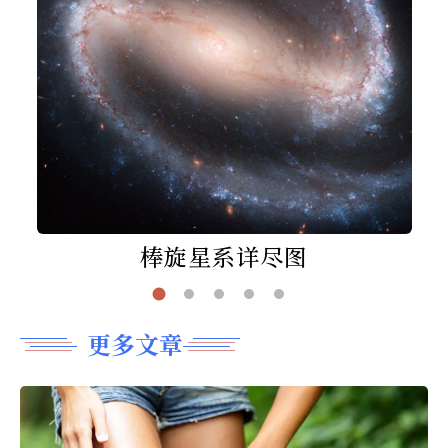
棒旋星系详尽图
更多文章