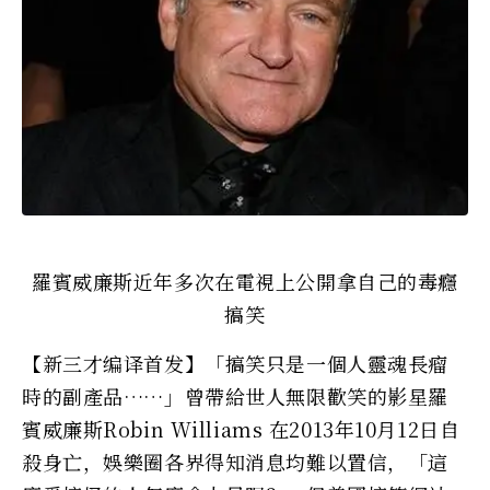
羅賓威廉斯近年多次在電視上公開拿自己的毒癮
搞笑
【新三才编译首发】「搞笑只是一個人靈魂長瘤
時的副產品……」曾帶給世人無限歡笑的影星羅
賓威廉斯Robin Williams 在2013年10月12日自
殺身亡，娛樂圈各界得知消息均難以置信，「這