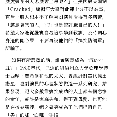
麼愛搞怪的人怎麼會上吊呢？」但美國搞笑網站
「Cracked」編輯汪大衛對此卻十分不以為然，
直斥一般人根本不了解喜劇演員活得有多痛苦，
「越是搞笑的人，往往也是越討厭自己的人！」
希望大家能從羅賓自殺這事學到教訓，及時關心
身邊的開心果，不要再被他們的「搞笑防護罩」
所騙了。
「如果有所選擇的話，誰會願意成為一流的小
丑？」1980年代，已逝的紐約州立大學心理學博
士西摩‧費希爾和他的太太，曾經針對當代傑出
諧星、喜劇演員的心理狀態做過一系列研究，結
果發現，絕大多數靠搞笑成功的人士都有個悲慘
的童年，或許是家庭失和、得不到母愛、也可能
是在校被霸凌，總之搞笑成為了他們捍衛自己
「善」的那一面唯一手段。