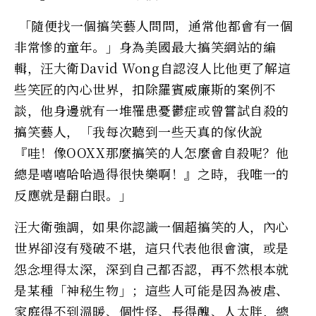
「隨便找一個搞笑藝人問問，通常他都會有一個
非常慘的童年。」身為美國最大搞笑網站的編
輯，汪大衛David Wong自認沒人比他更了解這
些笑匠的內心世界，扣除羅賓威廉斯的案例不
談，他身邊就有一堆罹患憂鬱症或曾嘗試自殺的
搞笑藝人，「我每次聽到一些天真的傢伙說
『哇！像OOXX那麼搞笑的人怎麼會自殺呢？他
總是嘻嘻哈哈過得很快樂啊！』之時，我唯一的
反應就是翻白眼。」
汪大衛強調，如果你認識一個超搞笑的人，內心
世界卻沒有殘破不堪，這只代表他很會演，或是
怨念埋得太深，深到自己都否認，再不然根本就
是某種「神秘生物」；這些人可能是因為被虐、
家庭得不到溫暖、個性怪、長得醜、人太胖，總