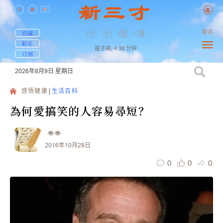
繁体
投稿
联系
笛子曲,
4:38
分钟
订阅
2026年8月9日
星期日
感悟健康
生活百科
為何愛搞笑的人容易尋短？
香香
2016年10月28日
0
0
0