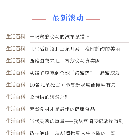
最新滚动
生活百科
一场塞翁失马的汽车抛锚记
生活百科
【生活随语】三龙开泰：准时赴约的美丽震
撼
生活百科
西雅图夜未眠：塞翁失马真实版
生活百科
从缓解咳嗽到全球“淘蜜热”：蜂蜜成为健
康产业前沿商品
生活百科
10名儿童死亡可能与新冠疫苗接种有关
生活百科
聪与悟的迥然之别
生活百科
天然食材才是最佳的健康食品
生活百科
当代灵魂的重量——我从宫崎骏纪录片得到的
省思
生活百科
透视泡沫：从AI盛世到人生本质的「黑白一