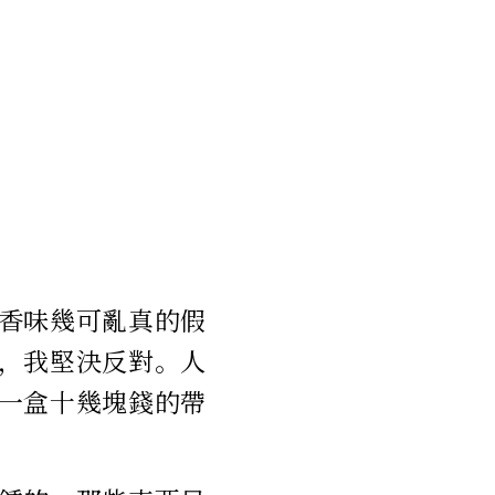
香味幾可亂真的假
，我堅決反對。人
一盒十幾塊錢的帶