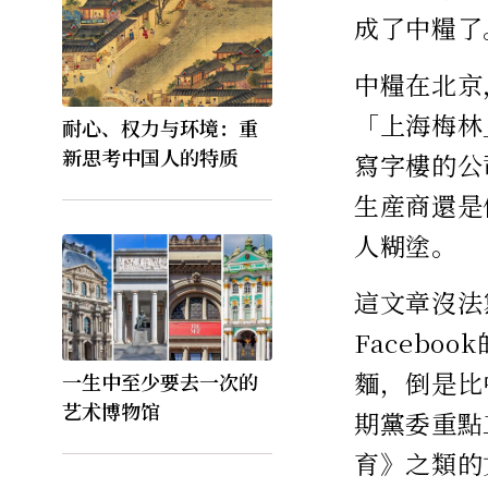
成了中糧了
中糧在北京
「上海梅林
耐心、权力与环境：重
新思考中国人的特质
寫字樓的公
生産商還是
人糊塗。
這文章沒法
Faceb
麵，倒是比
一生中至少要去一次的
艺术博物馆
期黨委重點
育》之類的