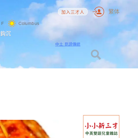
繁体
加入三才人
6
F
Columbus
海鈎沉
中土 見證傳統