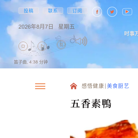
投稿
联系
订阅
2026年8月7日
星期五
时事
笛子曲,
4:38
分钟
感悟健康
美食厨艺
五香素鴨