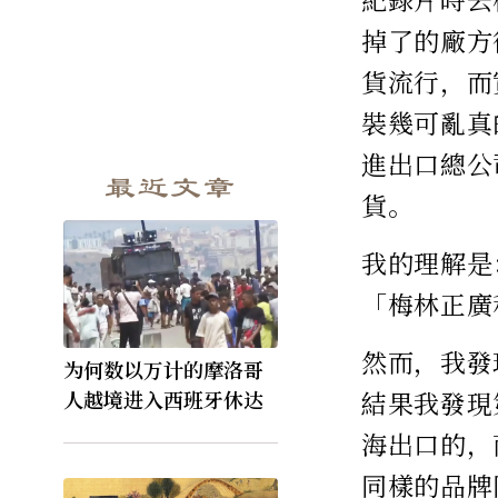
掉了的廠方
貨流行，而
裝幾可亂真
進出口總公
最近文章
貨。
我的理解是
「梅林正廣
然而，我發
为何数以万计的摩洛哥
結果我發現
人越境进入西班牙休达
海出口的，
同樣的品牌