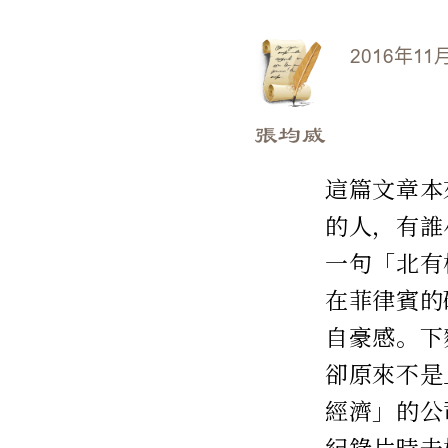
2016年11
張均威
這篇文章本
的人，有誰
一句「北有
在菲律賓的
自豪感。下
卻原來不是
經濟」的公
紀錄片時去