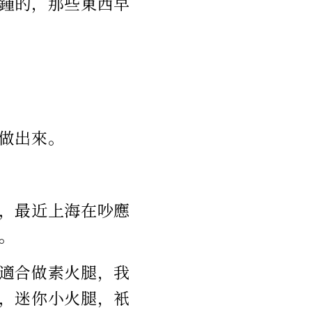
鍾的，那些東西早
做出來。
，最近上海在吵應
。
適合做素火腿，我
，迷你小火腿，衹