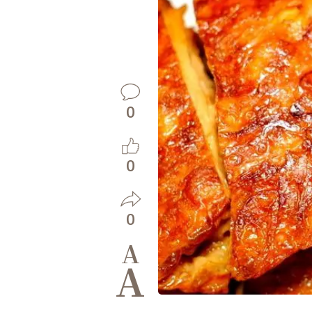
0
0
0
A
A