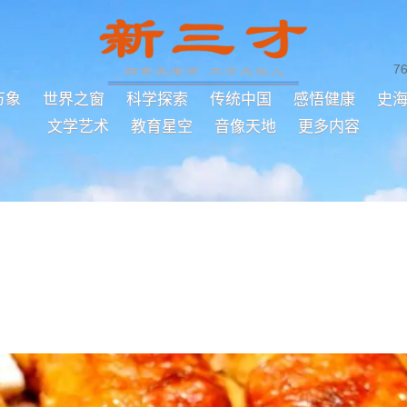
7
万象
世界之窗
科学探索
传统中国
感悟健康
史
文学艺术
教育星空
音像天地
更多内容