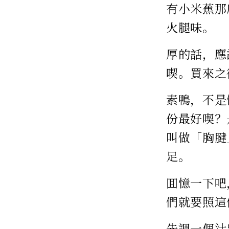
有小米蕉那
火腿味。
厚的話，應
喫。買來之
素鴨，不是
份最好喫？
叫做「胸腱
足。
囬憶一下吧
們就要照這
先調一個汁