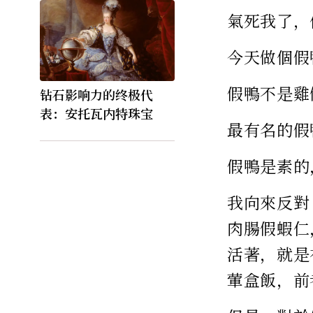
氣死我了，
今天做個假
假鴨不是雞
钻石影响力的终极代
表：安托瓦内特珠宝
最有名的假
假鴨是素的
我向來反對
肉腸假蝦仁
活著，就是
葷盒飯，前