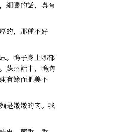
，細嚼的話，真有
厚的，那種不好
思。鴨子身上哪部
。蘇州話中，鴨胸
瘦有餘而肥美不
麵是嫩嫩的肉。我
桂皮，茴香，香