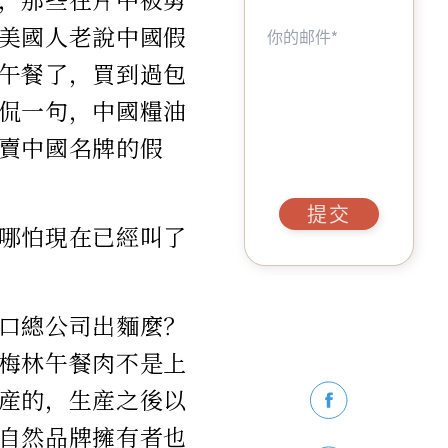
美國人老說中國假
午餐了，買到過包
侃一句，中國糧油
賣中國名牌的假
提交
哪怕現在已經叫了
口總公司出麵麼？
梅林午餐肉不是上
産的，生産之後以
自然品牌擁有者也