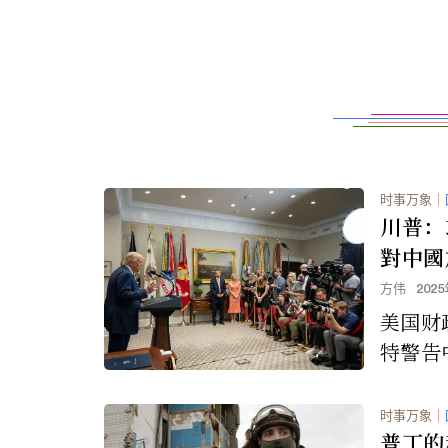
时事万象
｜
川普：
對中國
方伟
202
美国财
特警告
购买俄
临新的
时事万象
｜
普丁的