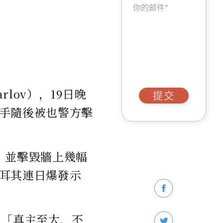
lov），19日晚
提交
手隨後被也警方擊
，並擊毀牆上幾幅
耳其連日爆發示
：「真主至大，不