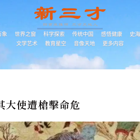
万象
世界之窗
科学探索
传统中国
感悟健康
史
文学艺术
教育星空
音像天地
更多内容
其大使遭槍擊命危