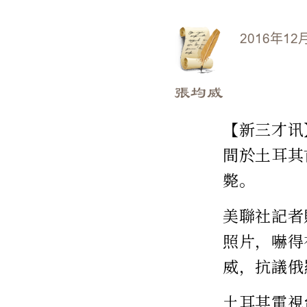
2016年12
張均威
【新三才讯】
間於土耳其
斃。
美聯社記者
照片，嚇得
威，抗議俄
土耳其電視