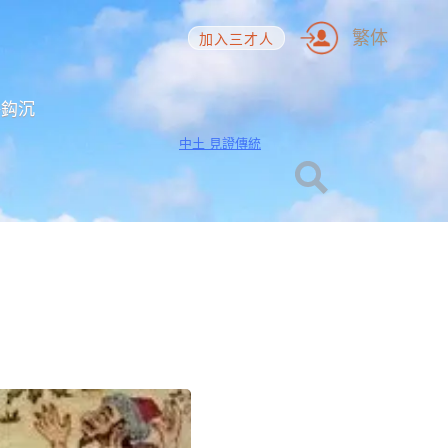
繁体
加入三才人
海鈎沉
中土 見證傳統