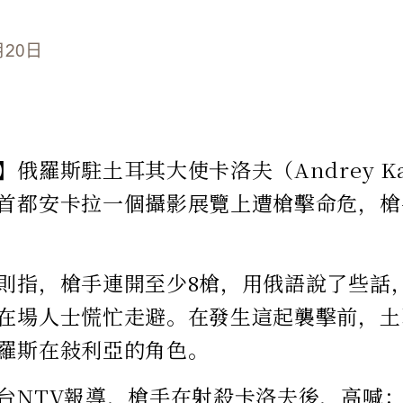
月20日
俄羅斯駐土耳其大使卡洛夫（Andrey Kar
首都安卡拉一個攝影展覽上遭槍擊命危，槍
則指，槍手連開至少8槍，用俄語說了些話
在場人士慌忙走避。在發生這起襲擊前，土
羅斯在敍利亞的角色。
台NTV報導，槍手在射殺卡洛夫後，高喊