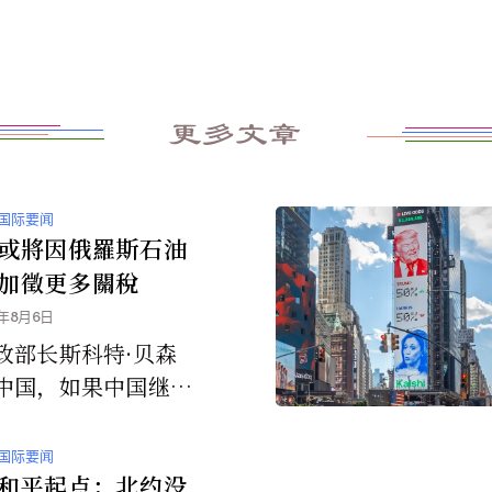
更多文章
国际要闻
或將因俄羅斯石油
加徵更多關稅
5年8月6日
政部长斯科特·贝森
中国，如果中国继续
罗斯石油，也可能面
关税。
国际要闻
和平起点：北约没