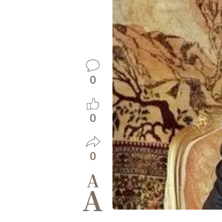
0
0
0
A
A