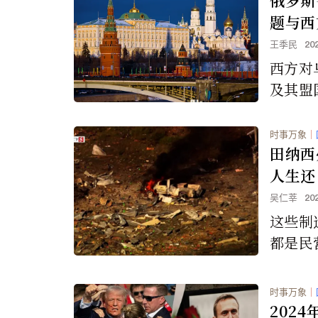
题与西
王季民
20
西方对
及其盟
军事冲
时事万象
｜
田纳西
人生还
吴仁莘
20
这些制
都是民
中稍有
祸。
时事万象
｜
202