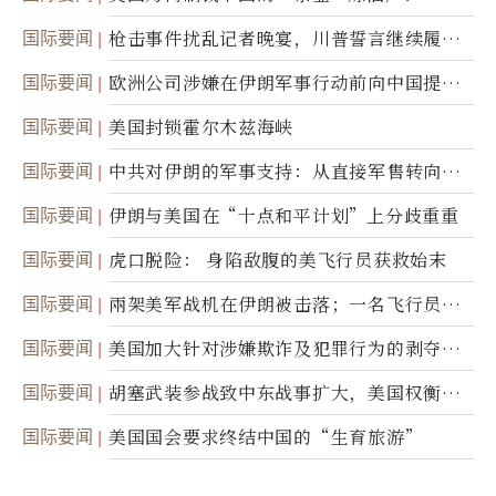
国际要闻
枪击事件扰乱记者晚宴，川普誓言继续履行
职责
国际要闻
欧洲公司涉嫌在伊朗军事行动前向中国提供
美军基地的卫星图像
国际要闻
美国封锁霍尔木兹海峡
国际要闻
中共对伊朗的军事支持：从直接军售转向间
接技术转让
国际要闻
伊朗与美国在“十点和平计划”上分歧重重
国际要闻
虎口脱险： 身陷敌腹的美飞行员获救始末
国际要闻
兩架美军战机在伊朗被击落；一名飞行员失
踪
国际要闻
美国加大针对涉嫌欺诈及犯罪行为的剥夺公
民权力度
国际要闻
胡塞武装参战致中东战事扩大，美国权衡地
面入侵的可能性
国际要闻
美国国会要求终结中国的“生育旅游”