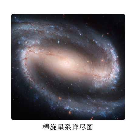
棒旋星系详尽图