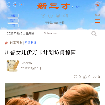
82
F
|
C
繁体
投稿
联系
笛子曲,
4:38
分钟
订阅
2026年8月6日
星期四
Columbus
时事万象
国际要闻
川普女儿伊万卡计划访问德国
張均威
2017年3月25日
0
0
0