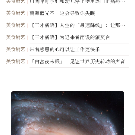
美食厨艺
川普呼吁孕妇和幼儿停止使用热门止痛药泰
诺
美食厨艺
萤幕蓝光不一定会导致你失眠
美食厨艺
【三才新语】人生的「最速降线」：让那道
光，带你滑向自己
美食厨艺
【三才新语】为迟来者而设的颁奖台
美食厨艺
带着感恩的心可以让工作更快乐
美食厨艺
「白宫夜未眠」：见证世界历史转动的声音