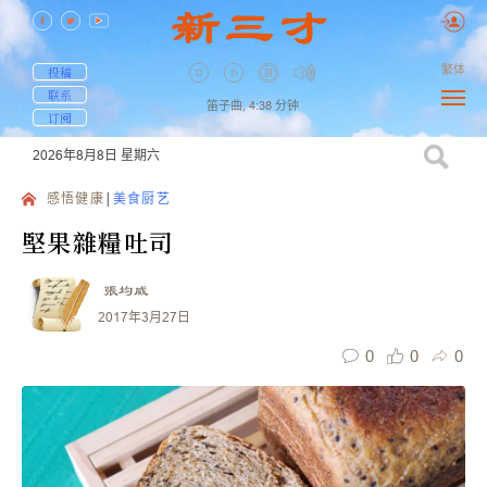
繁体
投稿
联系
笛子曲,
4:38
分钟
订阅
2026年8月8日
星期六
感悟健康
美食厨艺
堅果雜糧吐司
張均威
2017年3月27日
0
0
0