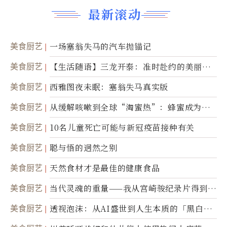
最新滚动
美食厨艺
一场塞翁失马的汽车抛锚记
美食厨艺
【生活随语】三龙开泰：准时赴约的美丽震
撼
美食厨艺
西雅图夜未眠：塞翁失马真实版
美食厨艺
从缓解咳嗽到全球“淘蜜热”：蜂蜜成为健
康产业前沿商品
美食厨艺
10名儿童死亡可能与新冠疫苗接种有关
美食厨艺
聪与悟的迥然之别
美食厨艺
天然食材才是最佳的健康食品
美食厨艺
当代灵魂的重量——我从宫崎骏纪录片得到的
省思
美食厨艺
透视泡沫：从AI盛世到人生本质的「黑白一
瞬」