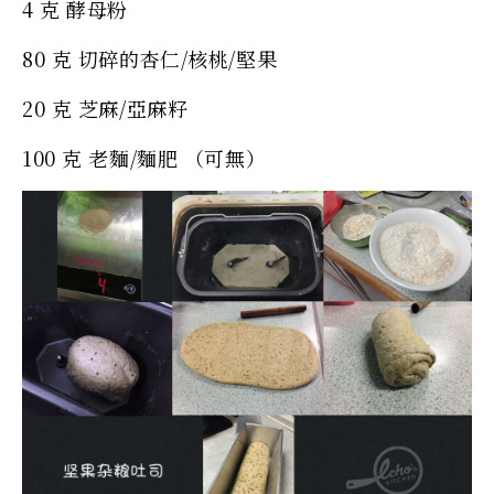
4 克 酵母粉
80 克 切碎的杏仁/核桃/堅果
20 克 芝麻/亞麻籽
100 克 老麵/麵肥 （可無）