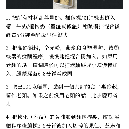
1. 把所有材料都稱量好。麵包機/廚師機裏倒入
糖，牛奶/植物奶（室溫或微溫）稍微攪拌混合後
靜置5分鍾至酵母呈棉絮狀。
2. 把高筋麵粉，全麥粉，燕麥和食鹽混勻。啟動
機器的揉麵程序，慢慢地把混合粉加入。如果用
老麵的話，這個時候可以把老麵掰成小塊慢慢加
入，繼續揉麵6-8分鍾至成團。
3. 取出100克麵團，裝到一個密封的盒子裏冷藏，
留作老麵。如果之前沒用老麵的話，此步驟可省
去。
4. 把軟化（室溫）的黃油加到麵包機裏，啟動揉
麵程序繼續揉3-5分鍾後加入切碎的果仁、芝麻和