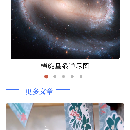
棒旋星系详尽图
更多文章