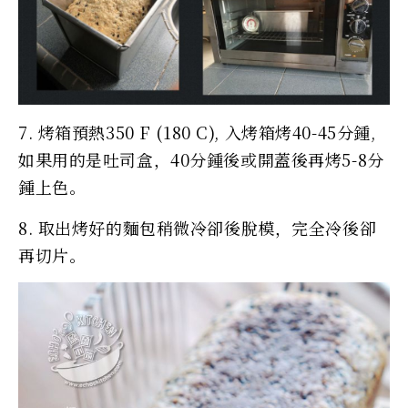
7. 烤箱預熱350 F (180 C), 入烤箱烤40-45分鍾,
如果用的是吐司盒，40分鍾後或開蓋後再烤5-8分
鍾上色。
8. 取出烤好的麵包稍微冷卻後脫模，完全冷後卻
再切片。