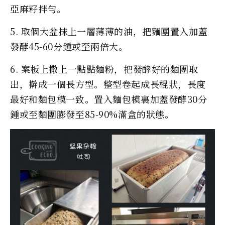
亞麻籽拌勻。
5. 取個大盆抹上一層薄薄的油，把麵團置入加蓋
發酵45-60分鍾或至兩倍大。
6. 案板上撒上一點點麵粉，把發酵好的麵團取
出，擀成一個長方型。整型卷起成長棍狀，長度
最好和麵包模一致。置入麵包模裏加蓋發酵30分
鍾或至麵團膨發至85-90%滿盒的狀態。