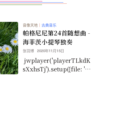
音像天地
｜
古典音乐
帕格尼尼第24首随想曲 -
海菲茨小提琴独奏
张羽博
2020年11月15日
jwplayer('playerTLkdK
sXxhsTj').setup({file: 'ht
tps://www....