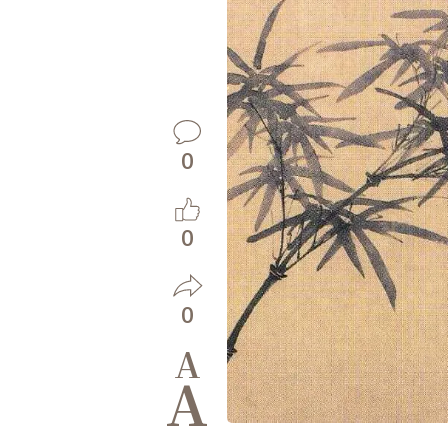
0
0
0
A
A