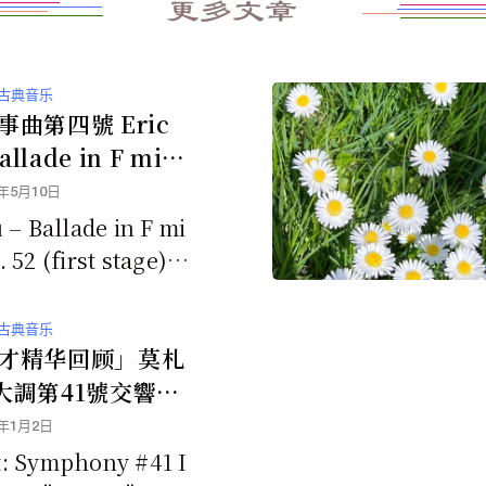
更多文章
古典音乐
事曲第四號 Eric
allade in F min
 52
0年5月10日
 – Ballade in F mi
 52 (first stage)
辑：...
古典音乐
才精华回顾」莫札
大調第41號交響
K551，第四樂章
9年1月2日
: Symphony #41 I