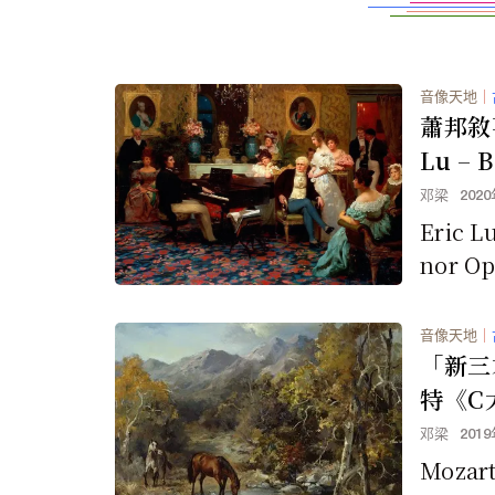
音像天地
｜
蕭邦敘
Lu – B
or Op.
邓梁
202
Eric Lu
nor Op.
（责任编
音像天地
｜
「新三
特《C
曲》，
邓梁
201
Mozart