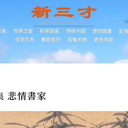
7
万象
世界之窗
科学探索
传统中国
感悟健康
史
文学艺术
教育星空
音像天地
更多内容
集 悲情書家