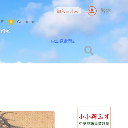
繁体
加入三才人
6
F
Columbus
海鈎沉
中土 見證傳統