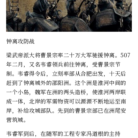
钟离攻防战
梁武帝派大将曹景宗率二十万大军驰援钟离。507
年二月，又名韦睿领兵前往钟离，受曹景宗节
制。韦睿得令后，立刻率部从合肥出发，十天后
赶到了钟离城外的邵阳洲。这个洲是淮河中间的
一个小岛，魏军在洲的两头造桥，使淮河两岸联
成一体，北岸的军需物资可以源源不断地运至南
岸，补给攻城部队。先到的曹景宗部已在洲尾安
营筑城。
韦睿军到后，在随军的工程专家冯道根的主持