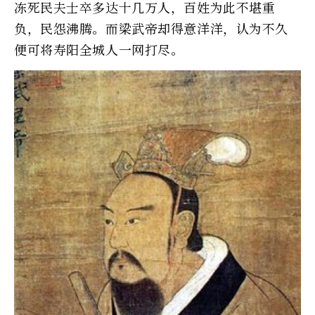
冻死民夫士卒多达十几万人，百姓为此不堪重
负，民怨沸腾。而梁武帝却得意洋洋，认为不久
便可将寿阳全城人一网打尽。