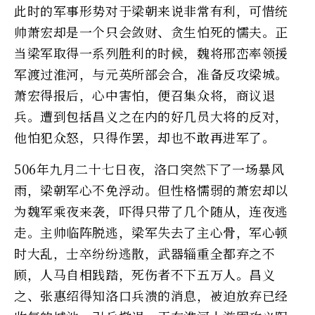
此时的军事形势对于梁朝来说非常有利，可惜统
帅萧宏却是一个只会敛财、贪生怕死的懦夫。正
当梁军取得一系列胜利的时候，魏将邢峦率领援
军渡过淮河，与元英所部会合，准备反攻梁城。
萧宏得报后，心中害怕，便召集众将，商议退
兵。遭到包括昌义之在内的好几员大将的反对，
他怕犯众怒，只得作罢，却也不敢再进军了。
506年九月二十七日夜，洛口突然下了一场暴风
雨，梁朝军心不免浮动。但性格懦弱的萧宏却以
为魏军乘夜来袭，吓得只带了几个随从，连夜逃
走。主帅临阵脱逃，梁军失去了主心骨，军心顿
时大乱，士卒纷纷逃散，武器辎重全都弃之不
顾，人马自相践踏，死伤者不下五万人。昌义
之、张惠绍得知洛口兵溃的消息，被迫放弃已经