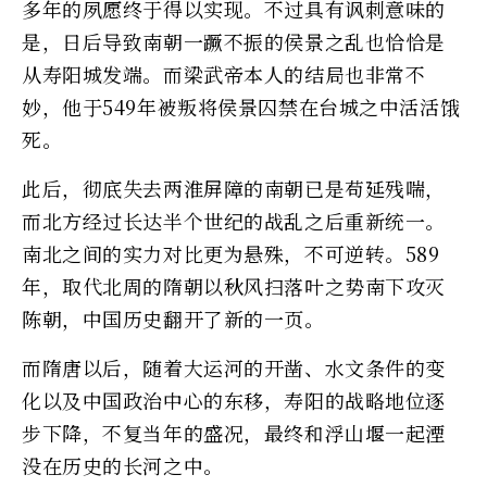
多年的夙愿终于得以实现。不过具有讽刺意味的
是，日后导致南朝一蹶不振的侯景之乱也恰恰是
从寿阳城发端。而梁武帝本人的结局也非常不
妙，他于549年被叛将侯景囚禁在台城之中活活饿
死。
此后，彻底失去两淮屏障的南朝已是苟延残喘，
而北方经过长达半个世纪的战乱之后重新统一。
南北之间的实力对比更为悬殊，不可逆转。589
年，取代北周的隋朝以秋风扫落叶之势南下攻灭
陈朝，中国历史翻开了新的一页。
而隋唐以后，随着大运河的开凿、水文条件的变
化以及中国政治中心的东移，寿阳的战略地位逐
步下降，不复当年的盛况，最终和浮山堰一起湮
没在历史的长河之中。