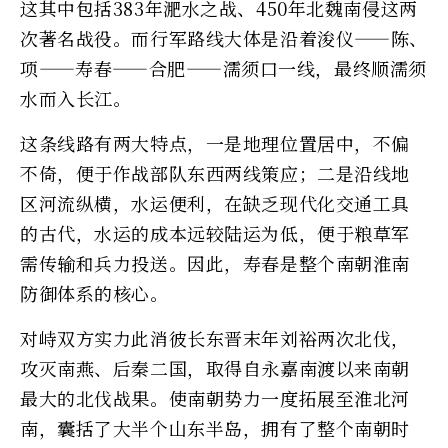
这其中包括383年淝水之战、450年北魏南侵这两
次著名战役。而行军路线大体是沿着浚仪——陈、
项——寿春——合肥——濡须口一线，最终顺濡须
水而入长江。
这条线路有两大特点，一是地理位置居中，不偏
不倚，便于作战部队东西两线策应；二是沿线地
区河流纵横，水运便利，在缺乏现代化交通工具
的古代，水运的成本远较陆运为低，便于粮草军
需传输和兵力投送。因此，寿春是整个南朝淮南
防御体系的核心。
对峙双方实力此消彼长东晋末年刘裕两次北伐，
攻灭南燕、后秦二国，取得自永嘉南渡以来南朝
最大的北伐战果。使南朝势力一度拓展至淮北河
南，囊括了大半个山东半岛，拥有了整个南朝时