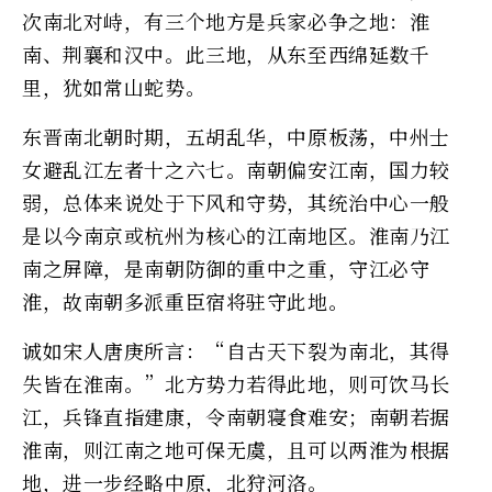
次南北对峙，有三个地方是兵家必争之地：淮
南、荆襄和汉中。此三地，从东至西绵延数千
里，犹如常山蛇势。
东晋南北朝时期，五胡乱华，中原板荡，中州士
女避乱江左者十之六七。南朝偏安江南，国力较
弱，总体来说处于下风和守势，其统治中心一般
是以今南京或杭州为核心的江南地区。淮南乃江
南之屏障，是南朝防御的重中之重，守江必守
淮，故南朝多派重臣宿将驻守此地。
诚如宋人唐庚所言：“自古天下裂为南北，其得
失皆在淮南。”北方势力若得此地，则可饮马长
江，兵锋直指建康，令南朝寝食难安；南朝若据
淮南，则江南之地可保无虞，且可以两淮为根据
地，进一步经略中原，北狩河洛。