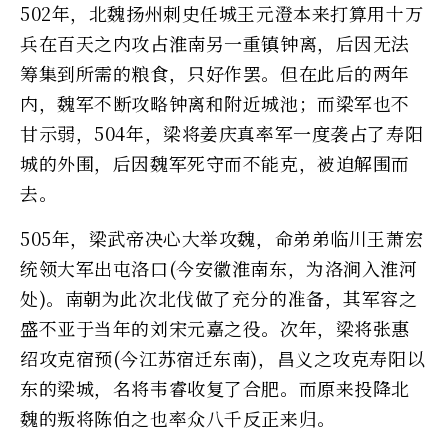
502年，北魏扬州刺史任城王元澄本来打算用十万
兵在百天之内攻占淮南另一重镇钟离，后因无法
筹集到所需的粮食，只好作罢。但在此后的两年
内，魏军不断攻略钟离和附近城池；而梁军也不
甘示弱，504年，梁将姜庆真率军一度袭占了寿阳
城的外围，后因魏军死守而不能克，被迫解围而
去。
505年，梁武帝决心大举攻魏，命弟弟临川王萧宏
统领大军出屯洛口(今安徽淮南东，为洛涧入淮河
处)。南朝为此次北伐做了充分的准备，其军容之
盛不亚于当年的刘宋元嘉之役。次年，梁将张惠
绍攻克宿预(今江苏宿迁东南)，昌义之攻克寿阳以
东的梁城，名将韦睿收复了合肥。而原来投降北
魏的叛将陈伯之也率众八千反正来归。