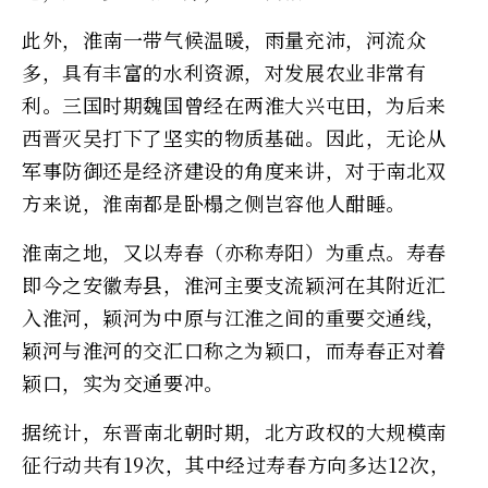
此外，淮南一带气候温暖，雨量充沛，河流众
多，具有丰富的水利资源，对发展农业非常有
利。三国时期魏国曾经在两淮大兴屯田，为后来
西晋灭吴打下了坚实的物质基础。因此，无论从
军事防御还是经济建设的角度来讲，对于南北双
方来说，淮南都是卧榻之侧岂容他人酣睡。
淮南之地，又以寿春（亦称寿阳）为重点。寿春
即今之安徽寿县，淮河主要支流颖河在其附近汇
入淮河，颖河为中原与江淮之间的重要交通线，
颖河与淮河的交汇口称之为颖口，而寿春正对着
颖口，实为交通要冲。
据统计，东晋南北朝时期，北方政权的大规模南
征行动共有19次，其中经过寿春方向多达12次，