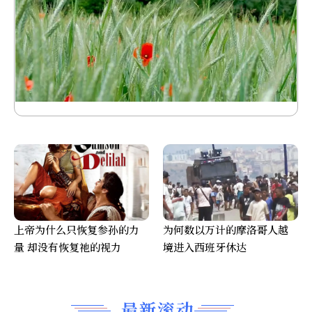
上帝为什么只恢复参孙的力
为何数以万计的摩洛哥人越
量 却没有恢复祂的视力
境进入西班牙休达
最新滚动