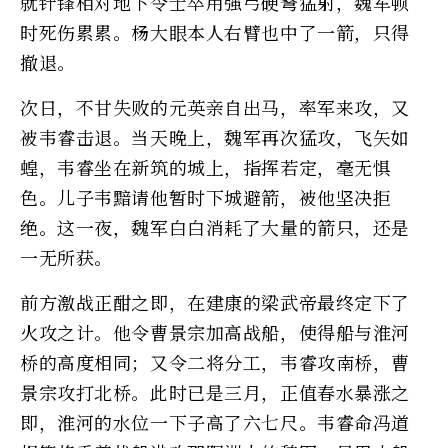
就针锋相对地下令士卒用强弓硬弩猛射，魏军顿
时死伤累累。杨大眼本人右臂也中了一箭，只得
撤退。
次日，不甘失败的元英亲自出马，率军来攻，又
被韦睿击退。当天晚上，魏军再次猛攻，飞矢如
蝗，韦睿坐在新筑的城上，指挥若定，毫无惧
色。儿子韦黯请他暂时下城避箭，被他坚决拒
绝。这一夜，魏军白白消耗了大量的箭只，还是
一无所获。
前方激战正酣之即，在建康的梁武帝最终定下了
火攻之计。他令曹景宗加高战船，使得船与淮河
桥的高度相同；又令二将分工，韦睿攻南桥，曹
景宗攻打北桥。此时已是三月，正值春水暴涨之
即，淮河的水位一下子高了六七尺。韦睿命冯道