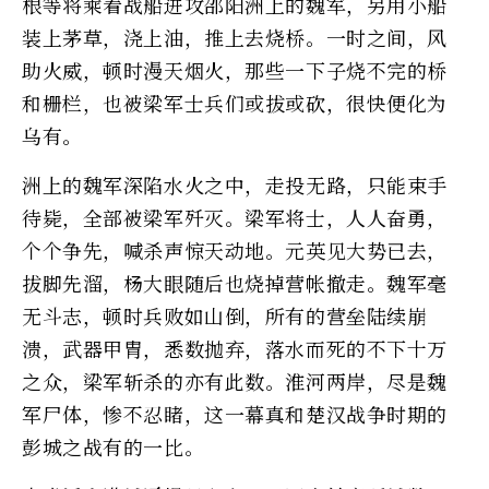
根等将乘着战船进攻邵阳洲上的魏军，另用小船
装上茅草，浇上油，推上去烧桥。一时之间，风
助火威，顿时漫天烟火，那些一下子烧不完的桥
和栅栏，也被梁军士兵们或拔或砍，很快便化为
乌有。
洲上的魏军深陷水火之中，走投无路，只能束手
待毙，全部被梁军歼灭。梁军将士，人人奋勇，
个个争先，喊杀声惊天动地。元英见大势已去，
拔脚先溜，杨大眼随后也烧掉营帐撤走。魏军毫
无斗志，顿时兵败如山倒，所有的营垒陆续崩
溃，武器甲胄，悉数抛弃，落水而死的不下十万
之众，梁军斩杀的亦有此数。淮河两岸，尽是魏
军尸体，惨不忍睹，这一幕真和楚汉战争时期的
彭城之战有的一比。