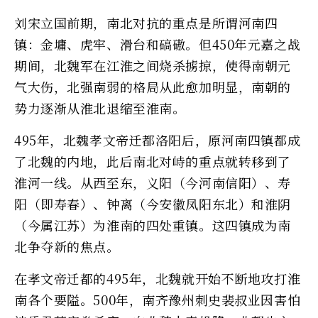
刘宋立国前期，南北对抗的重点是所谓河南四
镇：金墉、虎牢、滑台和碻磝。但450年元嘉之战
期间，北魏军在江淮之间烧杀掳掠，使得南朝元
气大伤，北强南弱的格局从此愈加明显，南朝的
势力逐渐从淮北退缩至淮南。
495年，北魏孝文帝迁都洛阳后，原河南四镇都成
了北魏的内地，此后南北对峙的重点就转移到了
淮河一线。从西至东，义阳（今河南信阳）、寿
阳（即寿春）、钟离（今安徽凤阳东北）和淮阴
（今属江苏）为淮南的四处重镇。这四镇成为南
北争夺新的焦点。
在孝文帝迁都的495年，北魏就开始不断地攻打淮
南各个要隘。500年，南齐豫州刺史裴叔业因害怕