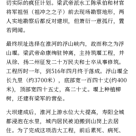
切实际的疯狂计划。梁武帝派水工陈承伯和材官
将军祖恒（祖冲之之子）前去现场勘察地形，两
人实地勘察后都反对建坝，但萧衍一意孤行，置
若罔闻。
最终坝址选择在淮河的浮山峡内，故而称之为浮
山堰。梁武帝命康绚驻钟离，主持筑堰工程，并
从徐、扬二州征发二十万民夫和士卒从事修筑。
工程历时一年，到516年四月终于落成。浮山堰全
长九里（约3700米），底部宽一百四十丈(约400
米)，顶部宽四十五丈，高二十丈。堰上种植柳
树，还建有梁军的营垒。
大坝建成后，淮河上游水位大大提高，寿阳全城
都浸泡在水里，城内居民被迫搬到山岗上去居
住。为了完成这项浩大工程，前后累死、病死、