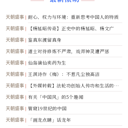
天朝盛事
耐心、权力与环境：重新思考中国人的特质
天朝盛事
【杨延昭传奇】正史中的杨延昭、杨文广
天朝盛事
鉴真东渡留真身
天朝盛事
道士对待修炼不严肃，戏弄神灵遭严惩
天朝盛事
仙岛谪仙卖药为生
天朝盛事
王淇诗作《梅》：不惹凡尘独高洁
天朝盛事
【外媒转载】法轮功创始人传功和生活的故
事
天朝盛事
有关「中国风」的5个趣闻
天朝盛事
管窥19世纪的中国
天朝盛事
「画龙点睛」话龙年