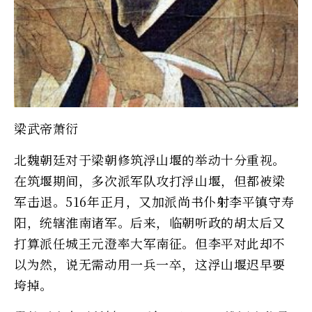
梁武帝萧衍
北魏朝廷对于梁朝修筑浮山堰的举动十分重视。
在筑堰期间，多次派军队攻打浮山堰，但都被梁
军击退。516年正月，又加派尚书仆射李平镇守寿
阳，统辖淮南诸军。后来，临朝听政的胡太后又
打算派任城王元澄率大军南征。但李平对此却不
以为然，说无需动用一兵一卒，这浮山堰迟早要
垮掉。