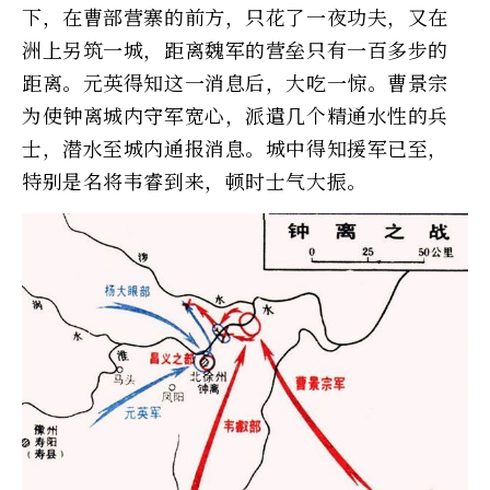
下，在曹部营寨的前方，只花了一夜功夫，又在
洲上另筑一城，距离魏军的营垒只有一百多步的
距离。元英得知这一消息后，大吃一惊。曹景宗
为使钟离城内守军宽心，派遣几个精通水性的兵
士，潜水至城内通报消息。城中得知援军已至，
特别是名将韦睿到来，顿时士气大振。