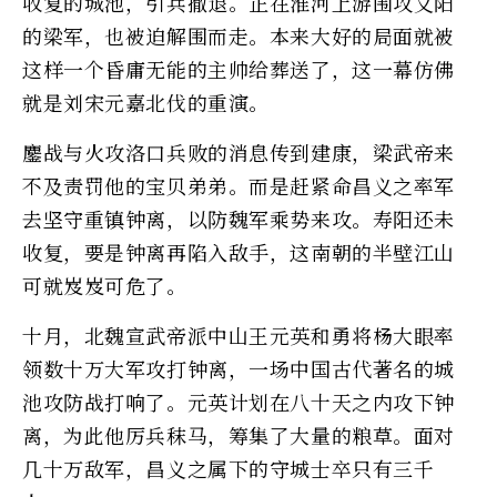
收复的城池，引兵撤退。正在淮河上游围攻义阳
的梁军，也被迫解围而走。本来大好的局面就被
这样一个昏庸无能的主帅给葬送了，这一幕仿佛
就是刘宋元嘉北伐的重演。
鏖战与火攻洛口兵败的消息传到建康，梁武帝来
不及责罚他的宝贝弟弟。而是赶紧命昌义之率军
去坚守重镇钟离，以防魏军乘势来攻。寿阳还未
收复，要是钟离再陷入敌手，这南朝的半壁江山
可就岌岌可危了。
十月，北魏宣武帝派中山王元英和勇将杨大眼率
领数十万大军攻打钟离，一场中国古代著名的城
池攻防战打响了。元英计划在八十天之内攻下钟
离，为此他厉兵秣马，筹集了大量的粮草。面对
几十万敌军，昌义之属下的守城士卒只有三千