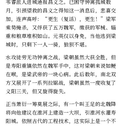
韦睿派人进城通报昌义之。已困守钟离孤城数
月，引颈望救的昌义之得知这一消息后，悲喜交
加，连声高呼：“更生（复活），更生！”梁军
乘势掩杀，又俘获了五万魏军，缴获的军械、辎
重和粮草堆积如山。元英仅以身免，当他逃到梁
城时，只剩下一人一骑，狼狈不堪。
水攻徒劳无功钟离之战，梁朝虽然大获全胜，但
是寿阳重镇依然在魏军手中，这对梁朝来说如鲠
在喉，是梁武帝的一块心病。此后数年，南北双
方又展开了一系列拉锯战，梁朝虽然一度收复了
义阳三关，但又旋得旋失。
正当萧衍一筹莫展之际，有一个叫王足的北魏降
将向他建议在淮河上建造一大坝，引淮河水灌寿
阳城。依照古代的工程技术，这实际上是一个不