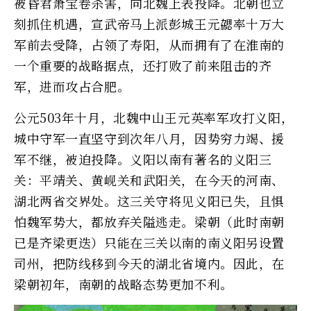
被昏君萧宝卷杀害，向北魏上表投降。北朝也立
刻抓住机遇，宣武帝马上派彭城王元勰率十万大
军前去受降，占领了寿阳，从而拥有了在淮南的
一个重要的战略据点，还打败了前来阻击的齐
军，进而攻占合肥。
公元503年十月，北魏中山王元英率军攻打义阳，
城中守军一直坚守到次年八月，因势穷力竭、援
军不继，被迫投降。义阳以南有著名的义阳三
关：平靖关、黄岘关和武阳关，在今天的河南、
湖北两省交界处。这三关守将见义阳已失，且惧
怕魏军势大，都放弃关隘逃走。梁朝（此时南朝
已是齐梁更迭）只能在三关以南的南义阳另设置
司州，把防线移到今天的湖北省境内。因此，在
梁朝初年，南朝的战略态势更加不利。