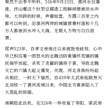
果然不出李平所料，516年9月13日，淮河水位暴
涨，浮山堰这个巨型豆腐渣工程瞬间便被洪水冲
垮。大坝跨的时候，声震如雷，方圆三百里之内
都可以听到。沿淮河两岸的城镇营寨村落和十几
万人都被洪水冲入大海，无数人力物力白白浪
费。
尾声523年，自孝文帝南迁以来就饱受歧视、心中
早已积压着一团怒火的北魏边防重镇怀荒镇的镇
民揭竿而起，杀死了贪鄙的镇将于景，导致北魏
灭亡的六镇大起义爆发，关陇、河北各族纷纷起
兵相应，一时天下骚然。自439年太武帝拓跋焘灭
北凉统一了黄河流域以来，中国北方重新陷入了
大混乱的局面。
南朝趁此良机，在526年一举收复了寿阳，梁武帝