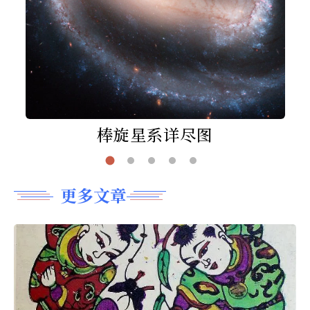
棒旋星系详尽图
更多文章