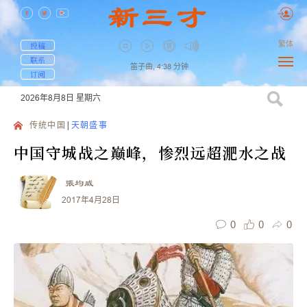
繁体
投稿
联系
笛子曲,
4:38
分钟
订阅
2026年8月8日
星期六
传统中国
天朝盛事
中国守城战之巅峰，惨烈远超淝水之战
張均威
2017年4月28日
0
0
0