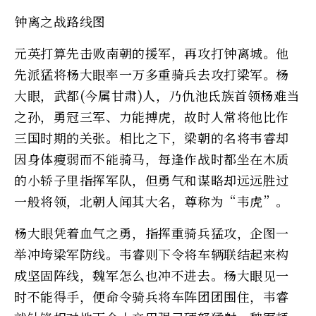
钟离之战路线图
元英打算先击败南朝的援军，再攻打钟离城。他
先派猛将杨大眼率一万多重骑兵去攻打梁军。杨
大眼，武都(今属甘肃)人，乃仇池氐族首领杨难当
之孙，勇冠三军、力能搏虎，故时人常将他比作
三国时期的关张。相比之下，梁朝的名将韦睿却
因身体瘦弱而不能骑马，每逢作战时都坐在木质
的小轿子里指挥军队，但勇气和谋略却远远胜过
一般将领，北朝人闻其大名，尊称为“韦虎”。
杨大眼凭着血气之勇，指挥重骑兵猛攻，企图一
举冲垮梁军防线。韦睿则下令将车辆联结起来构
成坚固阵线，魏军怎么也冲不进去。杨大眼见一
时不能得手，便命令骑兵将车阵团团围住，韦睿