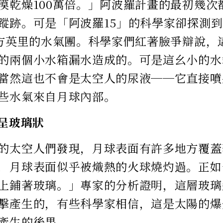
漠乾燥100萬倍。」阿波羅計畫的最初幾次
蹤跡。可是「阿波羅15」的科學家卻探測
平方英里的水氣團。科學家們紅著臉爭辯說，
的兩個小水箱漏水造成的。可是這幺小的水
當然這也不會是太空人的尿液──它直接噴
些水氣來自月球內部。
面呈玻璃狀
的太空人們發現，月球表面有許多地方覆蓋
，月球表面似乎被熾熱的火球燒灼過。正如
上鋪著玻璃。」專家的分析證明，這層玻璃
擊產生的，有些科學家相信，這是太陽的爆
產生的後果。