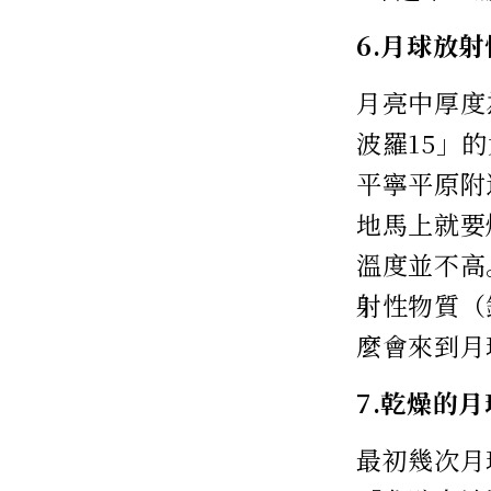
6.月球放射
月亮中厚度
波羅15」
平寧平原附
地馬上就要
溫度並不高
射性物質（
麼會來到月
7.乾燥的
最初幾次月