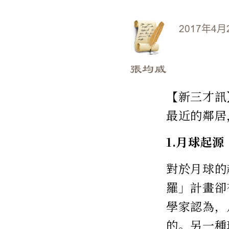
2017年4月
張均威
【新三才訊
最近的鄰居
1.月球起源
對於月球的
羅」計畫卻
學家認為，
的。另一種