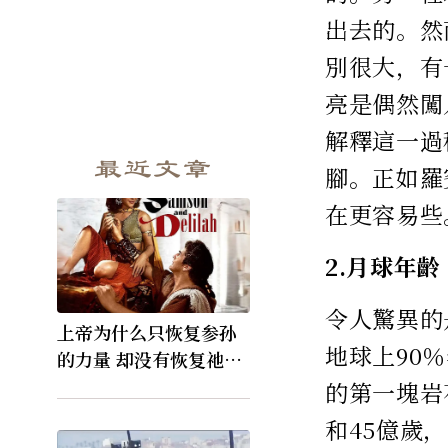
出去的。然
別很大，有
亮是偶然闖
解釋這一過
最近文章
腳。正如羅
在更容易些
2.月球年齡
令人驚異的
上帝为什么只恢复参孙
地球上90
的力量 却没有恢复祂的
视力
的第一塊岩
和45億歲