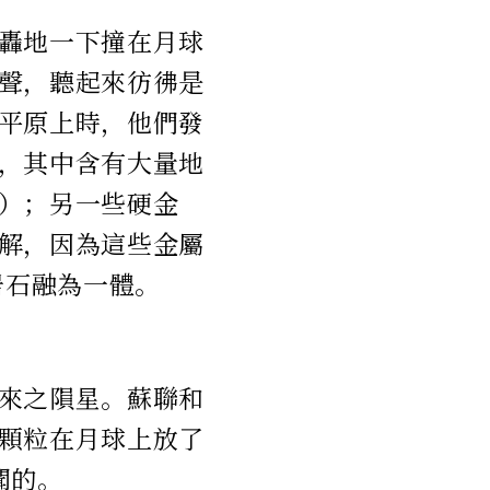
轟地一下撞在月球
聲，聽起來彷彿是
平原上時，他們發
，其中含有大量地
）；另一些硬金
解，因為這些金屬
岩石融為一體。
來之隕星。蘇聯和
顆粒在月球上放了
聞的。