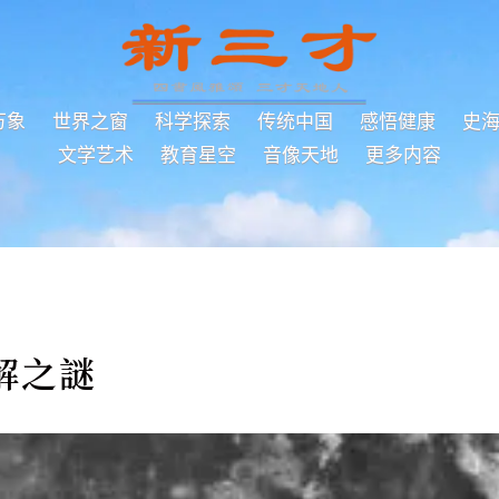
万象
世界之窗
科学探索
传统中国
感悟健康
史
文学艺术
教育星空
音像天地
更多内容
解之謎