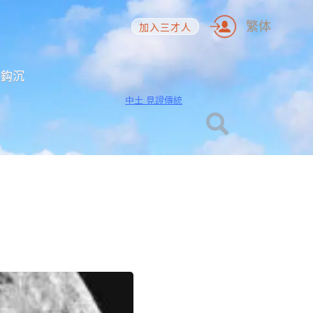
繁体
加入三才人
海鈎沉
中土 見證傳統