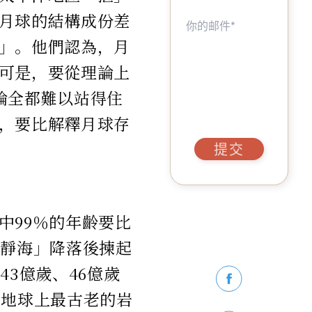
月球的結構成份差
」。他們認為，月
可是，要從理論上
論全都難以站得住
，要比解釋月球存
提交
中99％的年齡要比
寂靜海」降落後揀起
3億歲、46億歲
，地球上最古老的岩