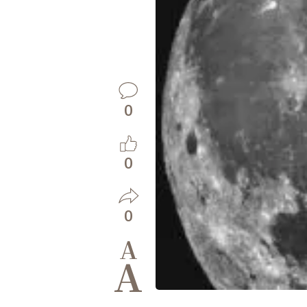
0
0
0
A
A