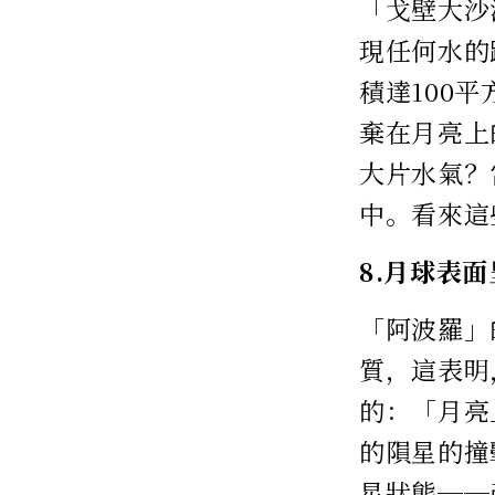
「戈壁大沙
現任何水的
積達100
棄在月亮上
大片水氣？
中。看來這
8.月球表
「阿波羅」
質，這表明
的：「月亮
的隕星的撞
星狀態──