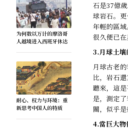
石是37億
球岩石。更
年輕的區域
为何数以万计的摩洛哥
很久便已在
人越境进入西班牙休达
3.月球土
月球古老的
比，岩石還
聽來，這是
是，測定了
耐心、权力与环境：重
新思考中国人的特质
關，似乎是
4.當巨大