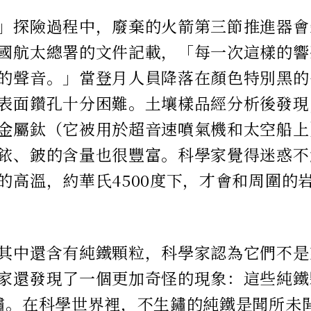
」探險過程中，廢棄的火箭第三節推進器會
國航太總署的文件記載，「每一次這樣的響
的聲音。」當登月人員降落在顏色特別黑的
表面鑽孔十分困難。土壤樣品經分析後發現
金屬鈦（它被用於超音速噴氣機和太空船上
銥、鈹的含量也很豐富。科學家覺得迷惑不
的高溫，約華氏4500度下，才會和周圍的
其中還含有純鐵顆粒，科學家認為它們不是
家還發現了一個更加奇怪的現象：這些純鐵
鏽。在科學世界裡，不生鏽的純鐵是聞所未