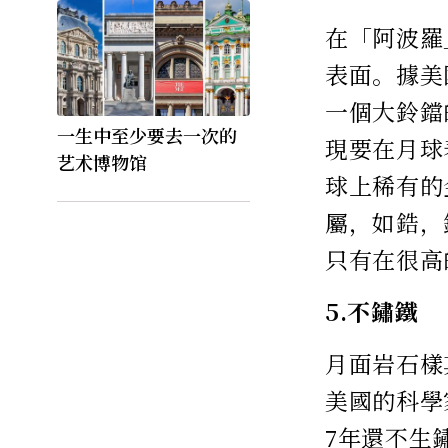
在「阿波羅
表面。據美
一個大鈴鐺
一生中至少要去一次的
現要在月球
艺术博物馆
球上稀有的
屬，如鋯，
只有在很高
5.不鏽鐵
月面岩石樣
美國的科學
7年還不生