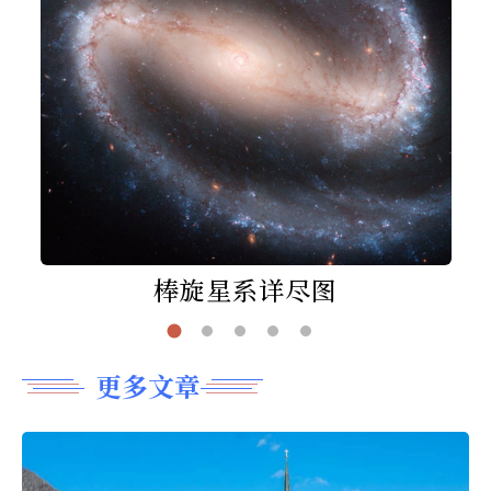
棒旋星系详尽图
更多文章