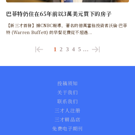
巴菲特仍住在65年前以3萬美元買下的房子
【新三才首發】據CNBC報導，著名的億萬富翁投資者沃倫·巴菲
特 (Warren Buffett) 的早餐花費從不超過...
1
2
3
4
5
…
投稿须知
关于我们
联系我们
三才人注册
三才精品店
免费电子期刊