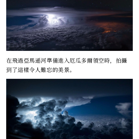
在飛過亞馬遜河準備進入厄瓜多爾領空時，拍攝
到了這樣令人難忘的美景。