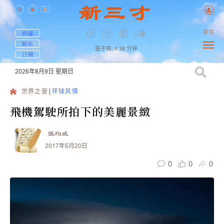
繁体
投稿
联系
笛子曲,
4:38
分钟
订阅
2026年8月9日
星期日
世界之窗
环球风情
飛機駕駛所拍下的美麗景緻
張均威
2017年5月20日
0
0
0