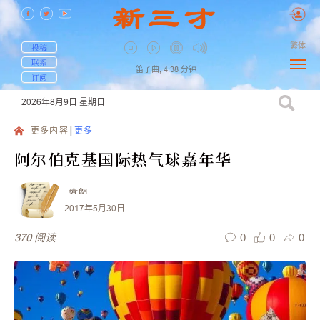
繁体
投稿
联系
笛子曲,
4:38
分钟
订阅
2026年8月9日
星期日
更多内容
更多
阿尔伯克基国际热气球嘉年华
晴朗
2017年5月30日
0
0
0
370
阅读