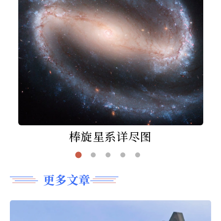
棒旋星系详尽图
更多文章