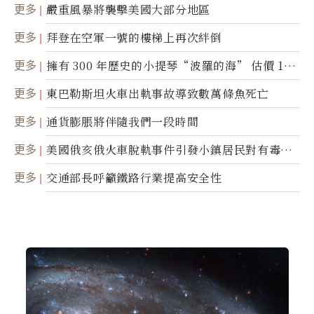
更多
嚴重風暴將襲擊美國大部分地區
更多
拜登在空軍一號的樓梯上再次絆倒
更多
擁有 300 年歷史的小提琴“波羅的海” 估價 100
0 萬美元拍賣
更多
東巴勒斯坦火車出軌事故導致數萬條魚死亡
更多
通貨膨脹將伴隨我們一段時間
更多
美國俄亥俄火車脫軌事件引發小鎮居民對有毒物
質的恐懼
更多
交通部長呼籲鐵路行業提高安全性