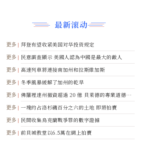
最新滚动
更多
拜登有望收紧美国对华投资规定
更多
民意調查顯示 美國人認為中國是最大的敵人
更多
高速列車將連接南加州和拉斯維加斯
更多
冬季風暴緩解了加州的乾旱
更多
佛羅裡達州撤資超過 20 億 貝萊德的專業道德被
質疑
更多
一塊約占洛杉磯百分之六的土地 即將拍賣
更多
民間收集烏克蘭戰爭罪的數字證據
更多
前貝城教堂以6.5萬在網上拍賣