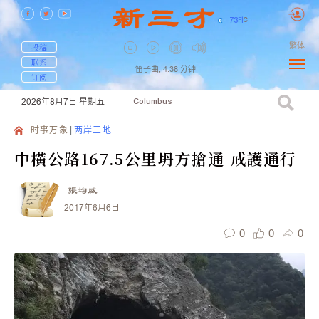
73
F
|
C
繁体
投稿
联系
笛子曲,
4:38
分钟
订阅
2026年8月7日
星期五
Columbus
时事万象
两岸三地
中橫公路167.5公里坍方搶通 戒護通行
張均威
2017年6月6日
0
0
0