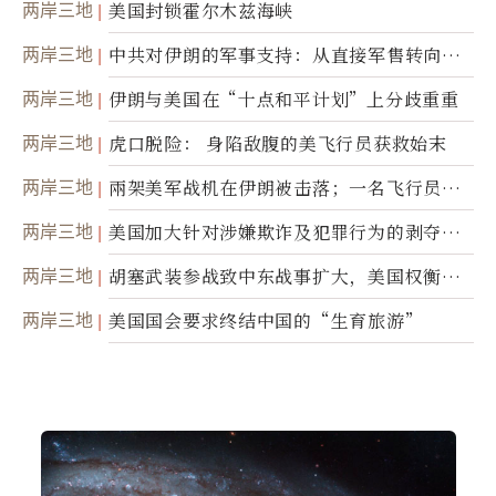
两岸三地
美国封锁霍尔木兹海峡
两岸三地
中共对伊朗的军事支持：从直接军售转向间
接技术转让
两岸三地
伊朗与美国在“十点和平计划”上分歧重重
两岸三地
虎口脱险： 身陷敌腹的美飞行员获救始末
两岸三地
兩架美军战机在伊朗被击落；一名飞行员失
踪
两岸三地
美国加大针对涉嫌欺诈及犯罪行为的剥夺公
民权力度
两岸三地
胡塞武装参战致中东战事扩大，美国权衡地
面入侵的可能性
两岸三地
美国国会要求终结中国的“生育旅游”