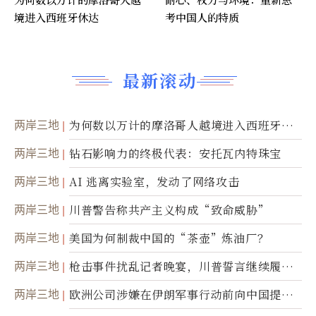
境进入西班牙休达
考中国人的特质
最新滚动
两岸三地
为何数以万计的摩洛哥人越境进入西班牙休
达
两岸三地
钻石影响力的终极代表：安托瓦内特珠宝
两岸三地
AI 逃离实验室，发动了网络攻击
两岸三地
川普警告称共产主义构成“致命威胁”
两岸三地
美国为何制裁中国的“茶壶”炼油厂？
两岸三地
枪击事件扰乱记者晚宴，川普誓言继续履行
职责
两岸三地
欧洲公司涉嫌在伊朗军事行动前向中国提供
美军基地的卫星图像