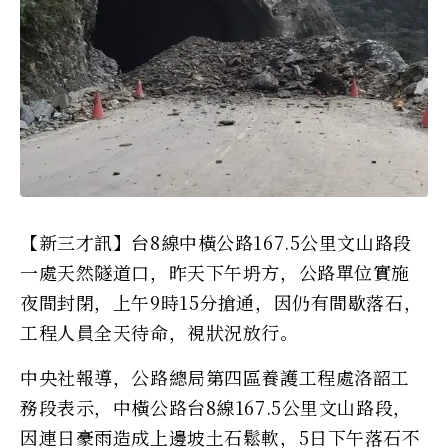
【新三才訊】台8線中橫公路167.5公里文山路段
一處天然隧道口，昨天下午坍方，公路單位實施
夜間封閉，上午9時15分搶通，因仍有間歇落石，
工程人員全天待命，視狀況放行。
中央社報導，公路總局第四區養護工程處洛韶工
務段表示，中橫公路台8線167.5公里文山路段，
因連日豪雨造成上邊坡土石鬆軟，5日下午落石不