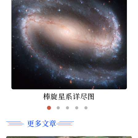
棒旋星系详尽图
更多文章