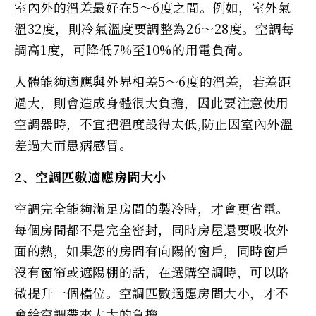
室內外的溫差最好在5～6度之間。例如，室外氣
溫32度，則冷氣溫度要調整為26～28度。空調每
調高1度，可降低7%至10%的用電負荷。
人體能夠適應與外界相差5～6度的溫差，若差距
過大，則會造成身體很大負擔，因此要注意使用
空調器時，不宜把溫度設得太低,防止因室內外溫
差過大而患病感冒。
2、空調匹數適應房間大小
空調完全能夠滿足房間的製冷時，才會更省電。
每個房間都不是完全密封，同時房屋還要吸收外
面的熱，如果您的房間有向陽的窗戶，同時窗戶
沒有窗帘或遮陽棚的話，在選購空調時，可以略
微提升一個檔位。空調匹數適應房間大小，才不
會給空調帶來太大的負擔。