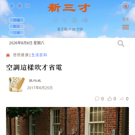
繁体
投稿
联系
笛子曲,
4:38
分钟
订阅
2026年8月8日
星期六
感悟健康
生活百科
空調這樣吹才省電
張均威
2017年6月25日
0
0
0