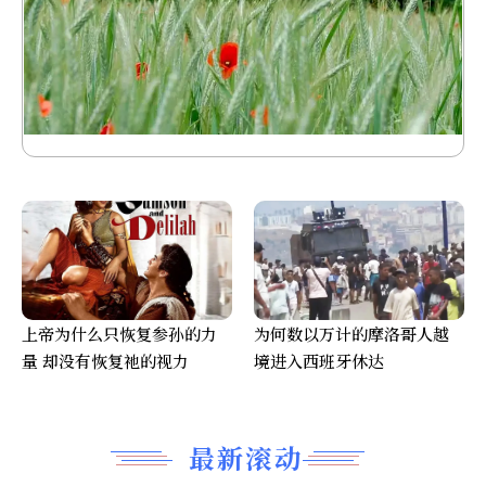
上帝为什么只恢复参孙的力
为何数以万计的摩洛哥人越
量 却没有恢复祂的视力
境进入西班牙休达
最新滚动