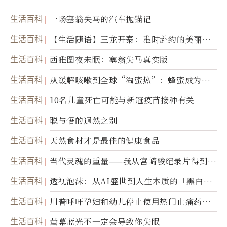
生活百科
一场塞翁失马的汽车抛锚记
生活百科
【生活随语】三龙开泰：准时赴约的美丽震
撼
生活百科
西雅图夜未眠：塞翁失马真实版
生活百科
从缓解咳嗽到全球“淘蜜热”：蜂蜜成为健
康产业前沿商品
生活百科
10名儿童死亡可能与新冠疫苗接种有关
生活百科
聪与悟的迥然之别
生活百科
天然食材才是最佳的健康食品
生活百科
当代灵魂的重量——我从宫崎骏纪录片得到的
省思
生活百科
透视泡沫：从AI盛世到人生本质的「黑白一
瞬」
生活百科
川普呼吁孕妇和幼儿停止使用热门止痛药泰
诺
生活百科
萤幕蓝光不一定会导致你失眠