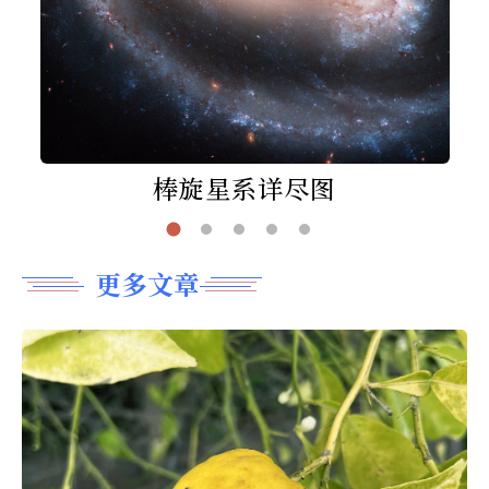
棒旋星系详尽图
更多文章