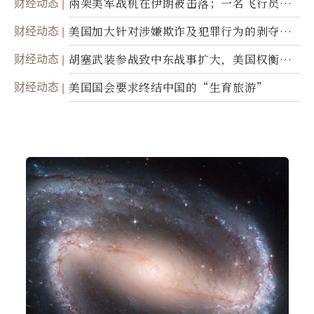
财经动态
兩架美军战机在伊朗被击落；一名飞行员失
踪
财经动态
美国加大针对涉嫌欺诈及犯罪行为的剥夺公
民权力度
财经动态
胡塞武装参战致中东战事扩大，美国权衡地
面入侵的可能性
财经动态
美国国会要求终结中国的“生育旅游”