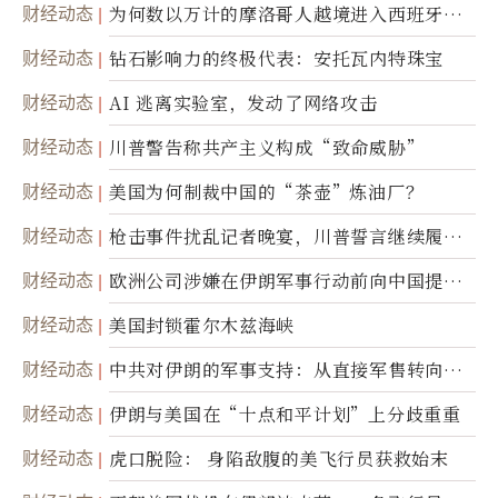
财经动态
为何数以万计的摩洛哥人越境进入西班牙休
达
财经动态
钻石影响力的终极代表：安托瓦内特珠宝
财经动态
AI 逃离实验室，发动了网络攻击
财经动态
川普警告称共产主义构成“致命威胁”
财经动态
美国为何制裁中国的“茶壶”炼油厂？
财经动态
枪击事件扰乱记者晚宴，川普誓言继续履行
职责
财经动态
欧洲公司涉嫌在伊朗军事行动前向中国提供
美军基地的卫星图像
财经动态
美国封锁霍尔木兹海峡
财经动态
中共对伊朗的军事支持：从直接军售转向间
接技术转让
财经动态
伊朗与美国在“十点和平计划”上分歧重重
财经动态
虎口脱险： 身陷敌腹的美飞行员获救始末