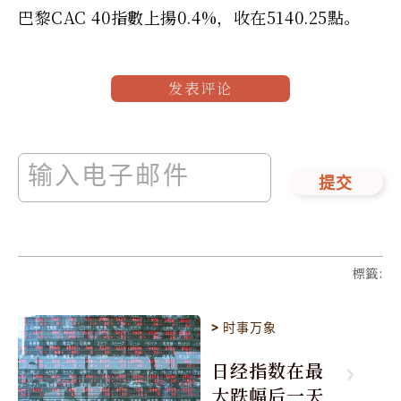
巴黎CAC 40指數上揚0.4%，收在5140.25點。
发表评论
提交
標籤
:
>
时事万象
日经指数在最
大跌幅后一天