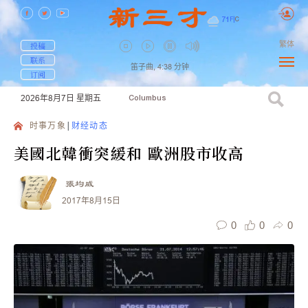
71
F
|
C
繁体
投稿
联系
笛子曲,
4:38
分钟
订阅
2026年8月7日
星期五
Columbus
时事万象
财经动态
美國北韓衝突緩和 歐洲股市收高
張均威
2017年8月15日
0
0
0