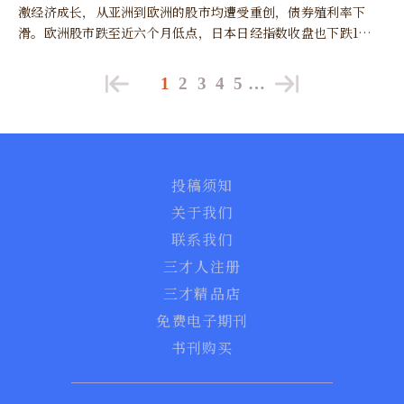
激经济成长，从亚洲到欧洲的股市均遭受重创，债券殖利率下
滑。欧洲股市跌至近六个月低点，日本日经指数收盘也下跌1
3%。
1
2
3
4
5
…
投稿须知
关于我们
联系我们
三才人注册
三才精品店
免费电子期刊
书刊购买