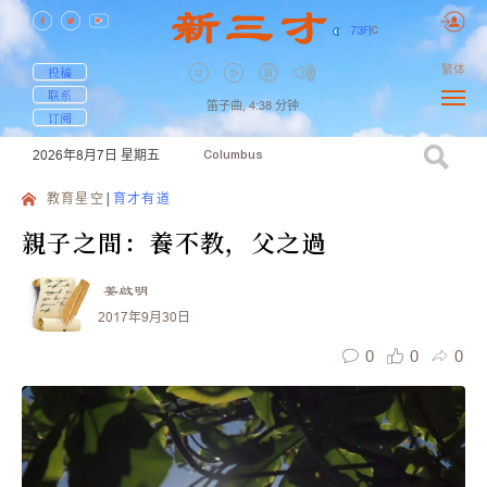
73
F
|
C
繁体
投稿
联系
笛子曲,
4:38
分钟
订阅
2026年8月7日
星期五
Columbus
教育星空
育才有道
親子之間：養不教，父之過
姜啟明
2017年9月30日
0
0
0