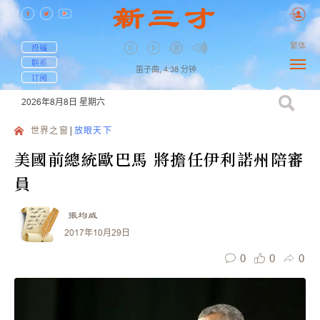
繁体
投稿
联系
笛子曲,
4:38
分钟
订阅
2026年8月8日
星期六
世界之窗
放眼天下
美國前總統歐巴馬 將擔任伊利諾州陪審
員
張均威
2017年10月29日
0
0
0