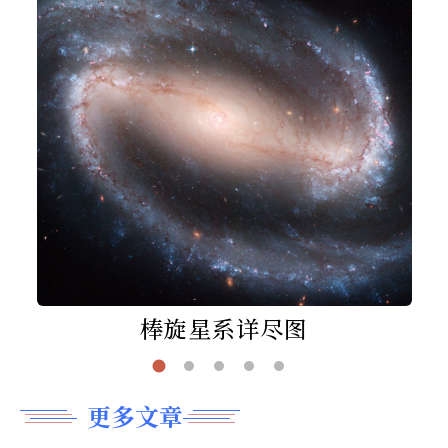
棒旋星系详尽图
更多文章