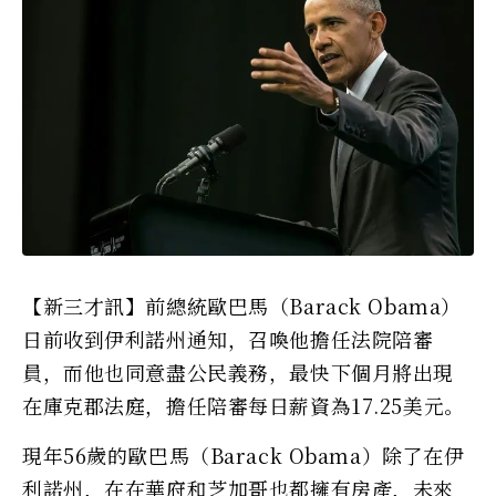
【新三才訊】前總統歐巴馬（Barack Obama）
日前收到伊利諾州通知，召喚他擔任法院陪審
員，而他也同意盡公民義務，最快下個月將出現
在庫克郡法庭，擔任陪審每日薪資為17.25美元。
現年56歲的歐巴馬（Barack Obama）除了在伊
利諾州，在在華府和芝加哥也都擁有房產，未來