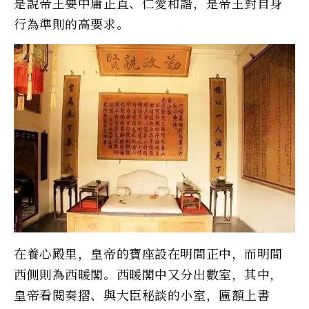
是說帝王要中庸正直、仁愛和諧，是帝王對自身
行為準則的高要求。
在養心殿里，皇帝的寶座設在明間正中，而明間
西側則為西暖閣。西暖閣中又分出數室，其中，
皇帝看閱奏摺、與大臣秘談的小室，匾額上書