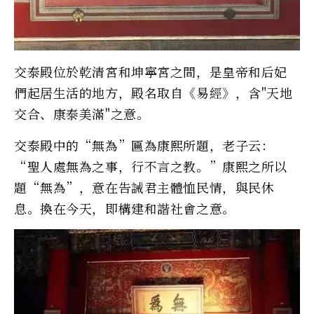
交泰殿位於乾清宮和坤寧宮之間，是皇帝和后妃
們起居生活的地方，殿名取自《易經》，含"天地
交合、康泰美滿"之意。
交泰殿中的“無為”匾為康熙所題，老子云：
“聖人處無為之事，行不言之教。”康熙之所以
題“無為”，意在告誡君主體恤民情，與民休
息。換在今天，即構建和諧社會之意。