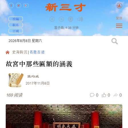
繁体
投稿
联系
笛子曲,
4:38
分钟
订阅
2026年8月8日
星期六
史海鈎沉
名胜古迹
故宮中那些匾額的涵義
張均威
2017年11月8日
0
0
0
169
阅读