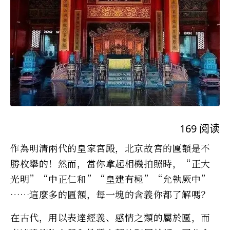
169
阅读
作為明清兩代的皇家宮殿，北京故宮的匾額是不
勝枚舉的！然而，當你拿起相機拍照時，“正大
光明”“中正仁和”“皇建有極”“允執厥中”
……這麼多的匾額，每一塊的含義你都了解嗎？
在古代，用以表達經義、感情之類的屬於匾，而