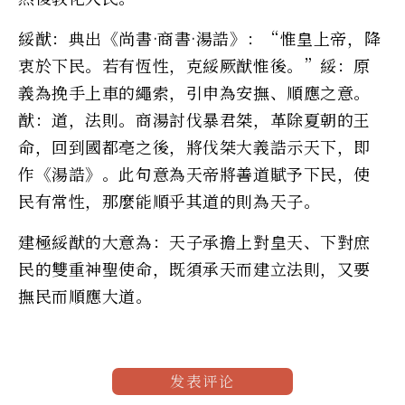
綏猷：典出《尚書·商書·湯誥》：“惟皇上帝，降
衷於下民。若有恆性，克綏厥猷惟後。”綏：原
義為挽手上車的繩索，引申為安撫、順應之意。
猷：道，法則。商湯討伐暴君桀，革除夏朝的王
命，回到國都亳之後，將伐桀大義誥示天下，即
作《湯誥》。此句意為天帝將善道賦予下民，使
民有常性，那麼能順乎其道的則為天子。
建極綏猷的大意為：天子承擔上對皇天、下對庶
民的雙重神聖使命，既須承天而建立法則，又要
撫民而順應大道。
发表评论