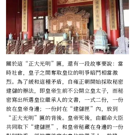
關於這“正大光明”匾，還有一段故事要說：當
時社會，皇子之間奪取皇位的明爭暗鬥相當激
烈。為了緩和這種矛盾，自雍正朝開始採取秘密
建儲的辦法，即皇帝生前不公開立皇太子，而秘
密寫出所選皇位繼承人的文書，一式二份，一份
放在皇帝身邊；一份封在“建儲匣”內，放到
“正大光明”匾的背後。皇帝死後，由顧命大臣
共同取下“建儲匣”，和皇帝秘藏在身邊的一份