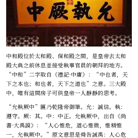
中和殿位於太和殿、保和殿之間，是皇帝去太和
殿大典之前休息並接受執事官員的朝拜的地方。
“中和”二字取自《禮記·中庸》：“中也者，天
下之本也；和也者，天下之道也”之意。三大殿
中，唯有這間房子可供皇帝一人靜靜的思考。
“允執厥中”匾乃乾隆帝御筆。允：誠信。執：
遵守。厥：其。中：中正。允執厥中，出自《尚
書·大禹謨》：“人心惟危，道心惟微，惟精惟
一，允執厥中。”原文意思是舜告誡禹：人心危