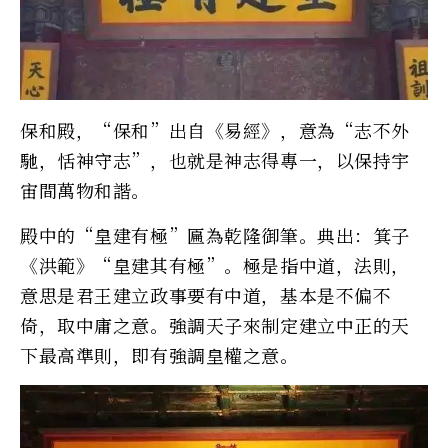
保和殿，“保和”出自《易經》，意為“志不外
馳，恬神守志”，也就是神志得專一，以保持宇
宙間萬物和諧。
殿中的“皇建有極”匾為乾隆御筆。典出：箕子
《洪範》“皇建其有極”。極是指中道，法則，
意思是君王建立政事要有中道，基本是不偏不
倚，取中庸之意。強調天子來制定建立中正的天
下最高準則，即有強調皇權之意。