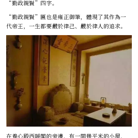
“勤政親賢”四字。
“勤政親賢”匾也是雍正御筆，體現了其作為一
代帝王，一生都要嚴於律己、嚴於律人的追求。
在養心殿西暖閣的旁邊，有一間幾平米的小屋，