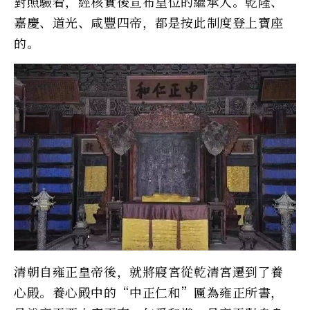
對照驗看，經核實後宣布皇位的繼承人。乾隆、
嘉慶、道光、咸豐四帝，都是按此制度登上寶座
的。
清朝自雍正皇帝後，就將寢宮從乾清宮遷到了養
心殿。養心殿中的“中正仁和”匾為雍正所書，