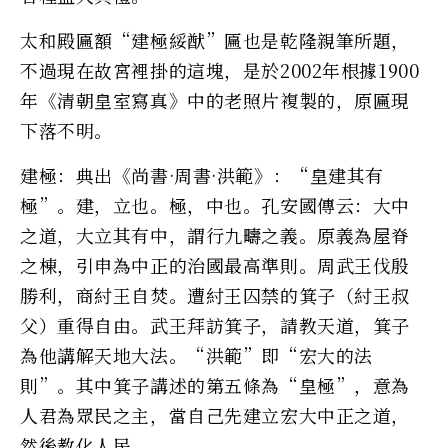
太和殿匾額“建極綏猷”匾也是乾隆親筆所題，
不過現在故宮裡掛的這塊，是於2002年根據1900
年《清朝皇室寫真》中的老照片複製的，原匾現
下落不明。
建極：典出《尚書·周書·洪範》：“皇建其有
極”。建，立也。極，中也。孔安國傳云：大中
之道，大立其有中，謂行九疇之義。原義為屋脊
之棟，引申為中正的治國最高準則。周武王伐殷
勝利，商紂王自焚。遭紂王囚禁的箕子（紂王叔
父）重得自由。武王拜訪箕子，請教天道，箕子
為他講解天地大法。“洪範”即“宏大的法
則”。其中箕子講述的第五條為“皇極”，意為
人君為眾民之主，當自己先建立宏大中正之道，
然後教化人民。