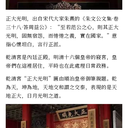
正大光明，出自宋代大家朱熹的《朱文公文集·卷
三十八·答周益公》：“至若范公之心，則其正大
光明，固無宿怨，而惓惓之義，實在國家。”意
指心懷坦白，言行正派。
乾清宮是內廷正殿，明清十六個皇帝的寢宮，皇
帝們在這裡居住，平時也在此處理日常政務。
乾清宮“正大光明”匾由順治皇帝御筆親題。乾
為天，坤為地，天地交和謂之交泰，表現的是天
地正大，日月光明之道。