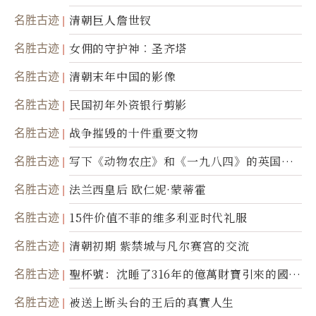
名胜古迹
清朝巨人詹世钗
名胜古迹
女佣的守护神︰圣齐塔
名胜古迹
清朝末年中国的影像
名胜古迹
民国初年外资银行剪影
名胜古迹
战争摧毁的十件重要文物
名胜古迹
写下《动物农庄》和《一九八四》的英国作
家乔治．欧威尔
名胜古迹
法兰西皇后 欧仁妮·蒙蒂霍
名胜古迹
15件价值不菲的维多利亚时代礼服
名胜古迹
清朝初期 紫禁城与凡尔赛宫的交流
名胜古迹
聖杯號：沈睡了316年的億萬財寶引來的國際
糾紛
名胜古迹
被送上断头台的王后的真實人生