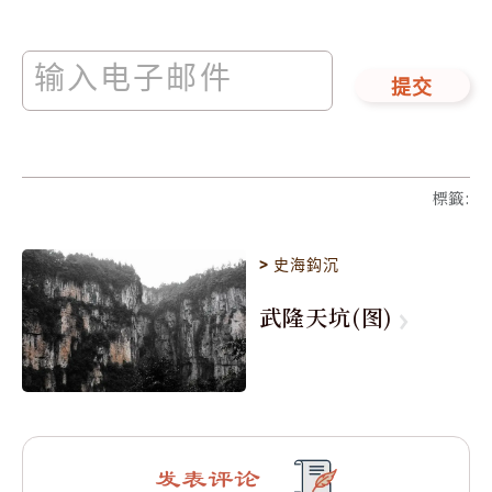
提交
標籤
:
>
史海鈎沉
武隆天坑(图)
发表评论