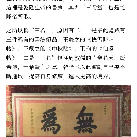
這裡是乾隆皇帝的書房，其名“三希堂”也是乾
隆帝所取。
之所以稱“三希”，原因有二：一是指此處藏有
三件稀有的書法絕品：王羲之的《快雪時晴
帖》；王獻之的《中秋貼》；王珣的《伯遠
帖》。二是“三希”包涵周敦儒的“聖希天，賢
希聖，士希賢”之意，乾隆也以此激勵自己要不
斷進取，提高自身修煉，進入更高的境界。