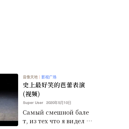
音像天地
｜
影视广场
史上最好笑的芭蕾表演
(视频)
Super User
2020年5月10日
Самый смешной бале
т, из тех что я видел [e