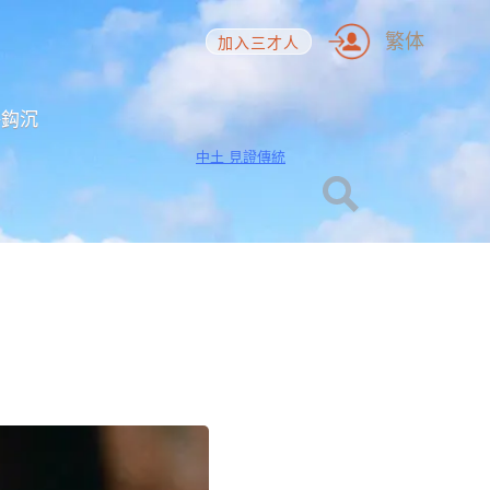
繁体
加入三才人
海鈎沉
中土 見證傳統