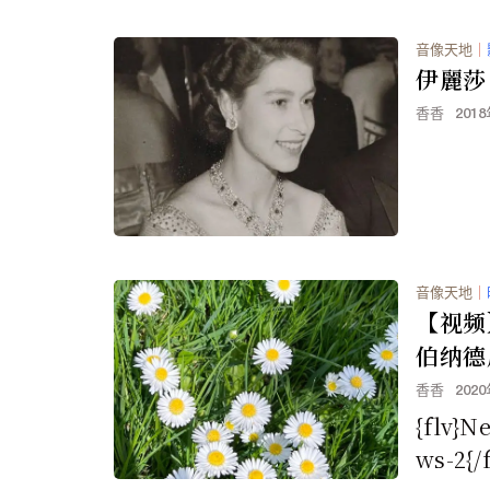
音像天地
｜
伊麗莎
香香
201
音像天地
｜
【视频
伯纳德
香香
202
{flv}N
ws-2{/f