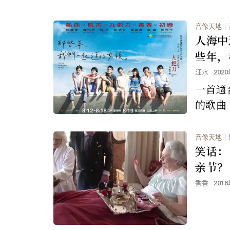
音像天地
｜
人海中
些年，
孩》插
汪水
202
一首適
的歌曲 {
s/2014
e...
音像天地
｜
笑话：
亲节？
香香
201