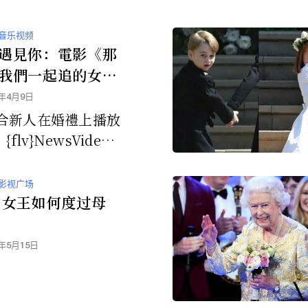
音乐视频
遇見你：電影《那
我們一起追的女
曲
0年4月9日
合新人在婚禮上播放
flv}NewsVideo
0506Appleofmy
影视广场
 女王如何度过母
8年5月15日