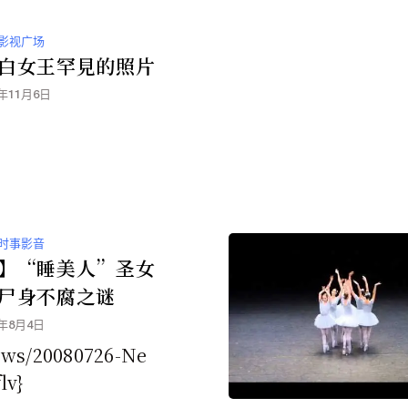
影视广场
白女王罕見的照片
8年11月6日
时事影音
】“睡美人”圣女
尸身不腐之谜
0年8月4日
ews/20080726-Ne
lv}