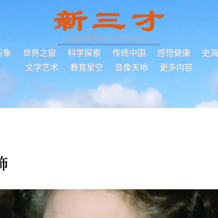
万象
世界之窗
科学探索
传统中国
感悟健康
史
文学艺术
教育星空
音像天地
更多内容
飾