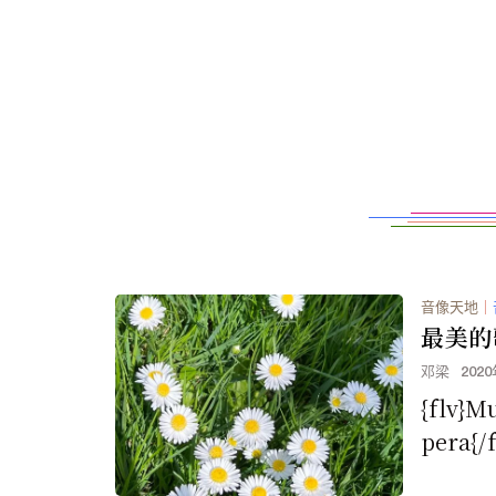
音像天地
｜
最美的
邓梁
202
{flv}M
pera{/f