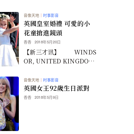
mbed]https://yo...
音像天地
｜
时事影音
英國皇室婚禮 可愛的小
花童搶進鏡頭
香香
2018年5月20日
【新三才讯】 WINDS
OR, UNITED KINGDOM
- MAY 19: Catheri...
音像天地
｜
时事影音
英國女王92歲生日派對
香香
2018年5月9日