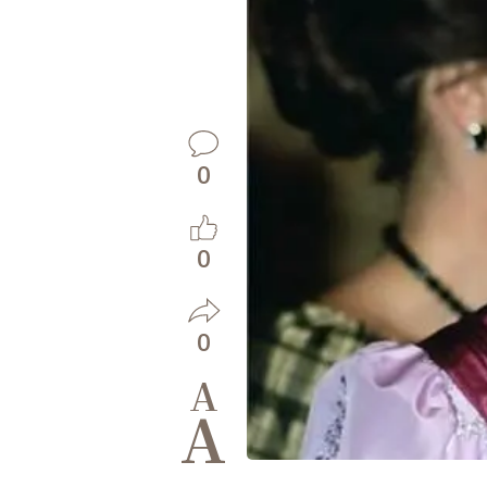
0
0
0
A
A