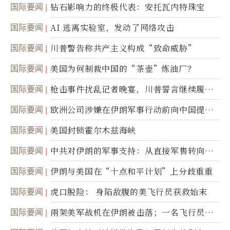
达
国际要闻
钻石影响力的终极代表：安托瓦内特珠宝
国际要闻
AI 逃离实验室，发动了网络攻击
国际要闻
川普警告称共产主义构成“致命威胁”
国际要闻
美国为何制裁中国的“茶壶”炼油厂？
国际要闻
枪击事件扰乱记者晚宴，川普誓言继续履行
职责
国际要闻
欧洲公司涉嫌在伊朗军事行动前向中国提供
美军基地的卫星图像
国际要闻
美国封锁霍尔木兹海峡
国际要闻
中共对伊朗的军事支持：从直接军售转向间
接技术转让
国际要闻
伊朗与美国在“十点和平计划”上分歧重重
国际要闻
虎口脱险： 身陷敌腹的美飞行员获救始末
国际要闻
兩架美军战机在伊朗被击落；一名飞行员失
踪