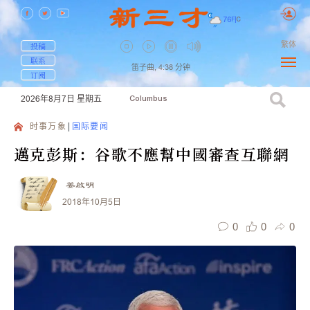
76
F
|
C
繁体
投稿
联系
笛子曲,
4:38
分钟
订阅
2026年8月7日
星期五
Columbus
时事万象
国际要闻
邁克彭斯：谷歌不應幫中國審查互聯網
姜啟明
2018年10月5日
0
0
0