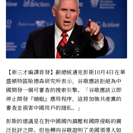
【新三才編譯首發】副總統邁克彭斯10月4日在華
盛頓特區哈德森研究所表示，谷歌應該拒絕為中
國開發一個可審查的搜索引擎。「谷歌應該立即
停止開發『蜻蜓』應用程序，這將加強共產黨的
審查並損害中國用戶的隱私。」
彭斯的建議是在對中國國內鎮壓和國際侵略的廣
泛批評之際。但他轉向谷歌證明了美國領導人如