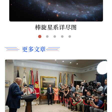
棒旋星系详尽图
更多文章