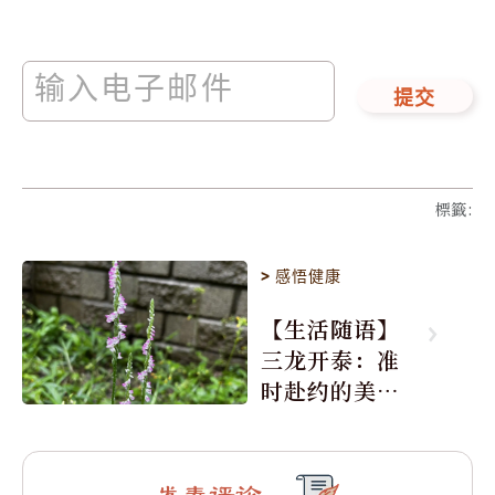
提交
標籤
:
>
感悟健康
【生活随语】
三龙开泰：准
时赴约的美丽
震撼
发表评论