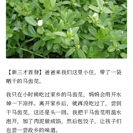
【新三才首發】爸爸来我们这里小住，带了一袋
晒干的马齿苋。
我只在小时候吃过家乡的马齿苋，妈妈会用开水
焯一下凉拌。离开家乡后，就再没吃过了，尝到
干马齿苋，这还是头一回。我把干马齿苋用温水
泡开，加了肉泥做成馅，然后包饺子，让孩子们
也尝一尝故乡的味道。