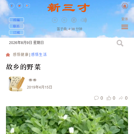
繁体
投稿
联系
笛子曲,
4:38
分钟
订阅
2026年8月9日
星期日
感悟健康
感悟生活
故乡的野菜
香香
2019年4月15日
0
0
0