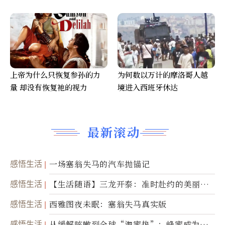
上帝为什么只恢复参孙的力
为何数以万计的摩洛哥人越
量 却没有恢复祂的视力
境进入西班牙休达
最新滚动
感悟生活
一场塞翁失马的汽车抛锚记
感悟生活
【生活随语】三龙开泰：准时赴约的美丽震
撼
感悟生活
西雅图夜未眠：塞翁失马真实版
感悟生活
从缓解咳嗽到全球“淘蜜热”：蜂蜜成为健