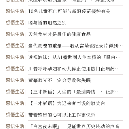
康产业前沿商品
感悟生活
10名儿童死亡可能与新冠疫苗接种有关
感悟生活
聪与悟的迥然之别
感悟生活
天然食材才是最佳的健康食品
感悟生活
当代灵魂的重量——我从宫崎骏纪录片得到的
省思
感悟生活
透视泡沫：从AI盛世到人生本质的「黑白一
瞬」
感悟生活
川普呼吁孕妇和幼儿停止使用热门止痛药泰
诺
感悟生活
萤幕蓝光不一定会导致你失眠
感悟生活
【三才新语】人生的「最速降线」：让那道
光，带你滑向自己
感悟生活
【三才新语】为迟来者而设的颁奖台
感悟生活
带着感恩的心可以让工作更快乐
感悟生活
「白宫夜未眠」：见证世界历史转动的声音