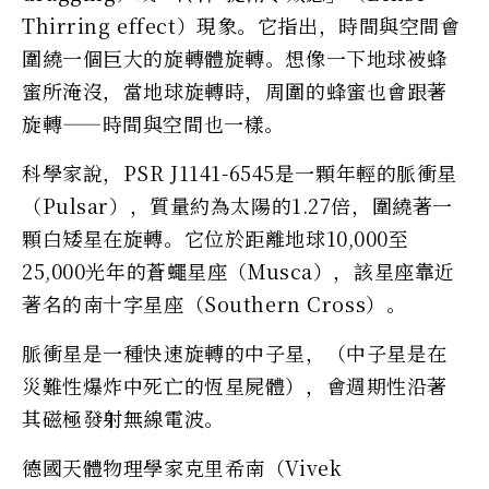
Thirring effect）現象。它指出，時間與空間會
圍繞一個巨大的旋轉體旋轉。想像一下地球被蜂
蜜所淹沒，當地球旋轉時，周圍的蜂蜜也會跟著
旋轉——時間與空間也一樣。
科學家說，PSR J1141-6545是一顆年輕的脈衝星
（Pulsar），質量約為太陽的1.27倍，圍繞著一
顆白矮星在旋轉。它位於距離地球10,000至
25,000光年的蒼蠅星座（Musca），該星座靠近
著名的南十字星座（Southern Cross）。
脈衝星是一種快速旋轉的中子星，（中子星是在
災難性爆炸中死亡的恆星屍體），會週期性沿著
其磁極發射無線電波。
德國天體物理學家克里希南（Vivek