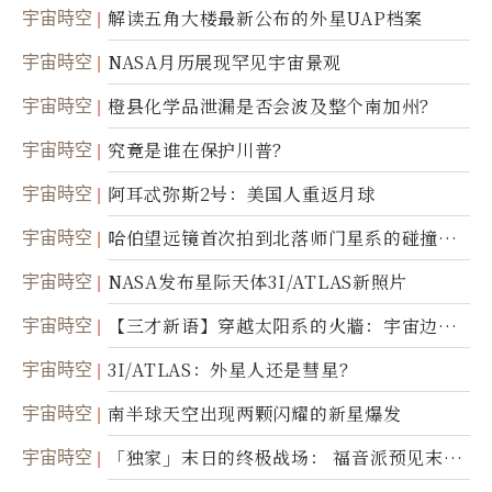
宇宙時空
解读五角大楼最新公布的外星UAP档案
宇宙時空
NASA月历展现罕见宇宙景观
宇宙時空
橙县化学品泄漏是否会波及整个南加州？
宇宙時空
究竟是谁在保护川普？
宇宙時空
阿耳忒弥斯2号：美国人重返月球
宇宙時空
哈伯望远镜首次拍到北落师门星系的碰撞与
爆炸
宇宙時空
NASA发布星际天体3I/ATLAS新照片
宇宙時空
【三才新语】穿越太阳系的火牆：宇宙边界
新启示
宇宙時空
3I/ATLAS：外星人还是彗星？
宇宙時空
南半球天空出现两颗闪耀的新星爆发
宇宙時空
「独家」末日的终极战场： 福音派预见末
世；希腊僧侣预言以色列的进攻