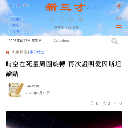
73
F
|
C
繁体
投稿
联系
笛子曲,
4:38
分钟
订阅
2026年8月7日
星期五
Columbus
科学探索
宇宙時空
時空在死星周圍旋轉 再次證明愛因斯坦
論點
姜啟明
2020年2月15日
0
0
0