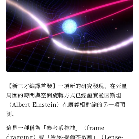
【新三才編譯首發】一項新的研究發現，在死星
周圍的時間與空間旋轉方式已經證實愛因斯坦
（Albert Einstein）在廣義相對論的另一項預
測。
這是一種稱為「参考系拖拽」（frame
dragging）或「冷澤-提爾苓效應」（Lense-