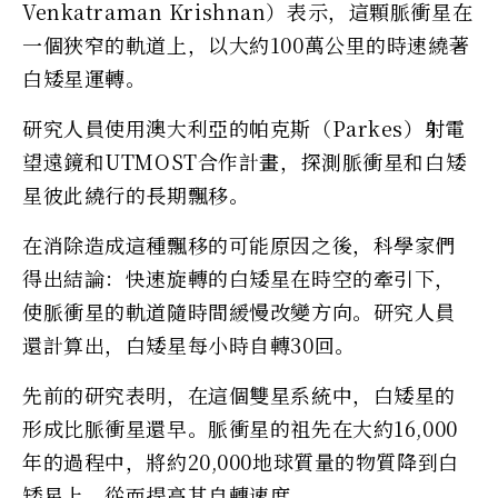
Venkatraman Krishnan）表示，這顆脈衝星在
一個狹窄的軌道上，以大約100萬公里的時速繞著
白矮星運轉。
研究人員使用澳大利亞的帕克斯（Parkes）射電
望遠鏡和UTMOST合作計畫，探測脈衝星和白矮
星彼此繞行的長期飄移。
在消除造成這種飄移的可能原因之後，科學家們
得出結論：快速旋轉的白矮星在時空的牽引下，
使脈衝星的軌道隨時間緩慢改變方向。研究人員
還計算出，白矮星每小時自轉30回。
先前的研究表明，在這個雙星系統中，白矮星的
形成比脈衝星還早。脈衝星的祖先在大約16,000
年的過程中，將約20,000地球質量的物質降到白
矮星上，從而提高其自轉速度。