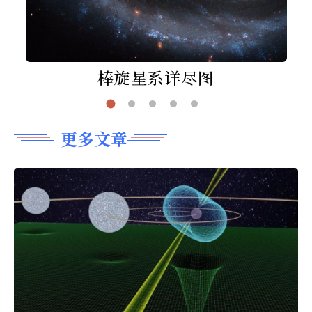
棒旋星系详尽图
更多文章