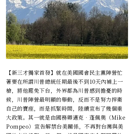
【新三才獨家首發】就在美國國會民主黨陣營忙
著要在所謂川普總統任期最後不到10天內補上一
槍，將他罷免下台，外界都為川普感到擔憂的時
候，川普陣營最明顯的舉動，反而不是努力捍衛
自己的寶座，而是抓緊時間，陸續宣布了幾個重
大政策。其一就是由國務卿邁克‧蓬佩奥（Mike
Pompeo）宣告解禁台美關係，不再對台灣與美