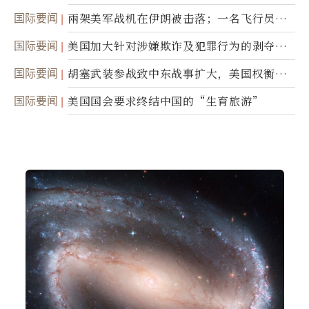
国际要闻
兩架美军战机在伊朗被击落；一名飞行员失
踪
国际要闻
美国加大针对涉嫌欺诈及犯罪行为的剥夺公
民权力度
国际要闻
胡塞武装参战致中东战事扩大，美国权衡地
面入侵的可能性
国际要闻
美国国会要求终结中国的“生育旅游”