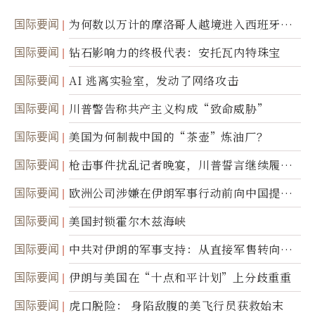
国际要闻
为何数以万计的摩洛哥人越境进入西班牙休
达
国际要闻
钻石影响力的终极代表：安托瓦内特珠宝
国际要闻
AI 逃离实验室，发动了网络攻击
国际要闻
川普警告称共产主义构成“致命威胁”
国际要闻
美国为何制裁中国的“茶壶”炼油厂？
国际要闻
枪击事件扰乱记者晚宴，川普誓言继续履行
职责
国际要闻
欧洲公司涉嫌在伊朗军事行动前向中国提供
美军基地的卫星图像
国际要闻
美国封锁霍尔木兹海峡
国际要闻
中共对伊朗的军事支持：从直接军售转向间
接技术转让
国际要闻
伊朗与美国在“十点和平计划”上分歧重重
国际要闻
虎口脱险： 身陷敌腹的美飞行员获救始末