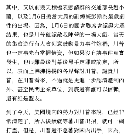
其中，又以前幾天積極表態請辭的交通部長趙小
蘭，以及1月6日擔當大局的副總統彭斯為最戲劇
性的出場。因為，1月6日的國會聯席會認證大選
結果，也是川普確認敵我陣營的一場大戲。當天
的集會遊行有人會刻意鼓動暴力事件嫁禍，川普
也一定事先有掌握情資，但如果沒有讓事件真實
發生，也很難最後對幕後黑手定罪或論定，所
以，表面上沸沸揚揚的各界聲討川普、譴責川
普，在川普看來，不過就是更進一步認清體制內
外、甚至民間企業單位，到底還有誰可以信賴，
還有誰是盟友。
到了今天，美國境內的勢力對川普來說，已經非
常清楚了，所以後續就等著川普出招，就可一網
打盡。但是，川普還不急著對國內出手，因為，