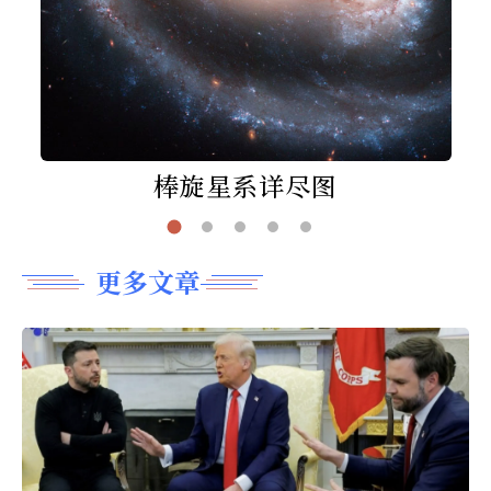
棒旋星系详尽图
更多文章