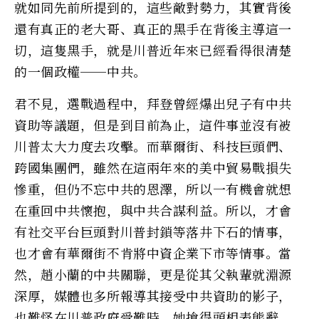
就如同先前所提到的，這些敵對勢力，其實背後
還有真正的老大哥、真正的黑手在背後主導這一
切，這隻黑手，就是川普近年來已經看得很清楚
的一個政權──中共。
君不見，選戰過程中，拜登曾經爆出兒子有中共
資助等議題，但是到目前為止，這件事並沒有被
川普太大力度去攻擊。而華爾街、科技巨頭們、
跨國集團們，雖然在這兩年來的美中貿易戰損失
慘重，但仍不忘中共的恩澤，所以一有機會就想
在重回中共懷抱，與中共合謀利益。所以，才會
有社交平台巨頭對川普封鎖等落井下石的情事，
也才會有華爾街不肯將中資企業下市等情事。當
然，趙小蘭的中共關聯，更是從其父執輩就淵源
深厚，媒體也多所報導其接受中共資助的影子，
也難怪在川普政府受難時，她搶得頭相表態辭