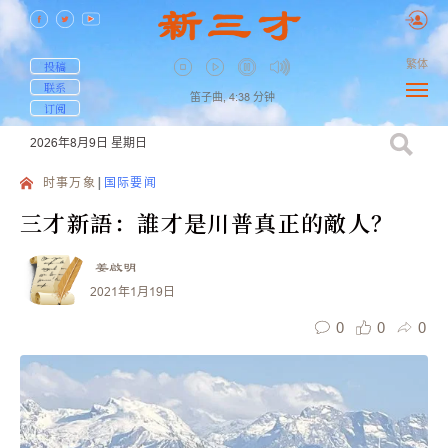
繁体
投稿
联系
笛子曲,
4:38
分钟
订阅
2026年8月9日
星期日
时事万象
国际要闻
三才新語：誰才是川普真正的敵人？
姜啟明
2021年1月19日
0
0
0