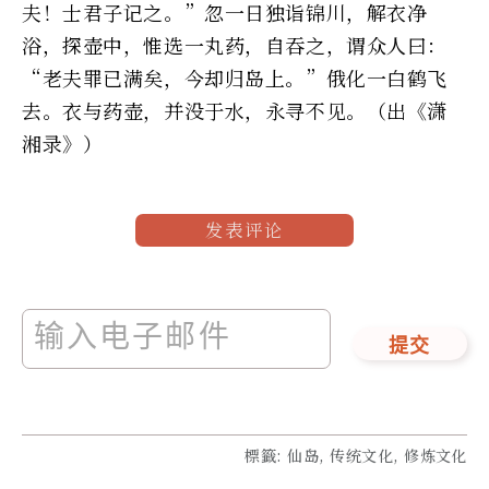
夫！士君子记之。”忽一日独诣锦川，解衣净
浴，探壶中，惟选一丸药，自吞之，谓众人曰：
“老夫罪已满矣，今却归岛上。”俄化一白鹤飞
去。衣与药壶，并没于水，永寻不见。（出《潇
湘录》）
发表评论
提交
標籤
:
仙岛, 传统文化, 修炼文化