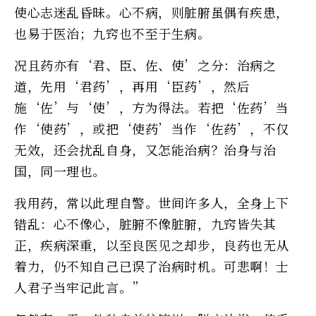
使心志迷乱昏昧。心不病，则脏腑虽偶有疾患，
也易于医治；九窍也不至于生病。
况且药亦有‘君、臣、佐、使’之分：治病之
道，先用‘君药’，再用‘臣药’，然后
施‘佐’与‘使’，方为得法。若把‘佐药’当
作‘使药’，或把‘使药’当作‘佐药’，不仅
无效，还会扰乱自身，又怎能治病？治身与治
国，同一理也。
我用药，常以此理自警。世间许多人，全身上下
错乱：心不像心，脏腑不像脏腑，九窍皆失其
正，疾病深重，以至良医见之却步，良药也无从
着力，仍不知自己已误了治病时机。可悲啊！士
人君子当牢记此言。”