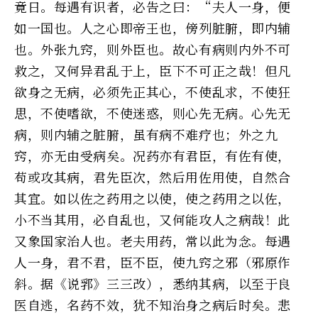
竟日。每遇有识者，必告之曰：“夫人一身，便
如一国也。人之心即帝王也，傍列脏腑，即内辅
也。外张九窍，则外臣也。故心有病则内外不可
救之，又何异君乱于上，臣下不可正之哉！但凡
欲身之无病，必须先正其心，不使乱求，不使狂
思，不使嗜欲，不使迷惑，则心先无病。心先无
病，则内辅之脏腑，虽有病不难疗也；外之九
窍，亦无由受病矣。况药亦有君臣，有佐有使，
苟或攻其病，君先臣次，然后用佐用使，自然合
其宜。如以佐之药用之以使，使之药用之以佐，
小不当其用，必自乱也，又何能攻人之病哉！此
又象国家治人也。老夫用药，常以此为念。每遇
人一身，君不君，臣不臣，使九窍之邪（邪原作
斜。据《说郛》三三改），悉纳其病，以至于良
医自逃，名药不效，犹不知治身之病后时矣。悲