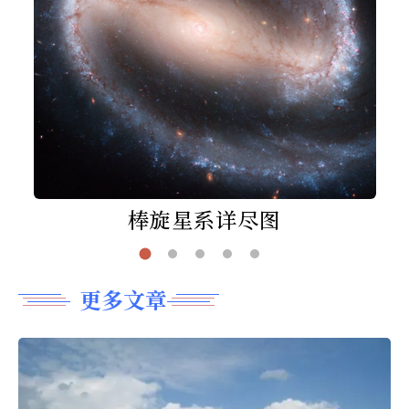
棒旋星系详尽图
更多文章