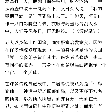
忽然有一天，他独自前往锦川，脱衣沐浴，伸手
从药壶中取出一丸药吞下，又对众人说：“我的
罪期已满，是时回到岛上去了。”说罢，顷刻化
作一只白鹤腾空而去，衣服与药壶尽皆沉入水
中，人们寻觅多日，再无踪迹。（《潇湘录》）
老人以身体比作国家，确实极富启发意义。因为
在许多传统修炼观念中，神的身体就是他的天国
世界，众多弟子皆在其中。修炼者若修成，也具
有同样的境界——其身体在更微观层面被视作一个
宇宙、一个天体。
在许多传说与记载中，白居易便被认为是“仙岛
谪仙”。神话中所述蓬莱仙岛，以及更多不知名
的仙境，都为仙人所居。仙亦有分：天仙在天
界，如《西游记》中孙悟空所到之处；而地仙有