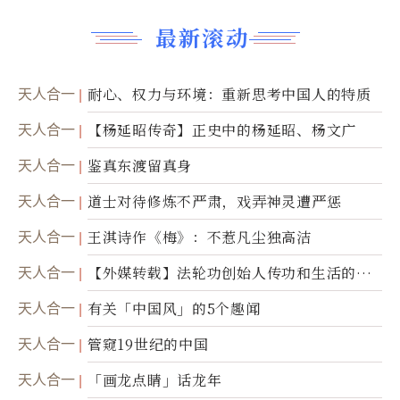
最新滚动
天人合一
耐心、权力与环境：重新思考中国人的特质
天人合一
【杨延昭传奇】正史中的杨延昭、杨文广
天人合一
鉴真东渡留真身
天人合一
道士对待修炼不严肃，戏弄神灵遭严惩
天人合一
王淇诗作《梅》：不惹凡尘独高洁
天人合一
【外媒转载】法轮功创始人传功和生活的故
事
天人合一
有关「中国风」的5个趣闻
天人合一
管窥19世纪的中国
天人合一
「画龙点睛」话龙年