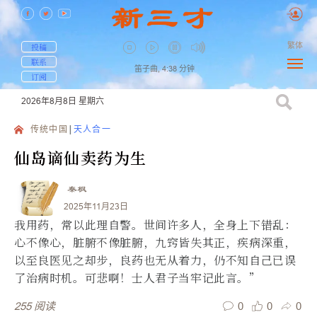
繁体
投稿
联系
笛子曲,
4:38
分钟
订阅
2026年8月8日
星期六
传统中国
天人合一
仙岛谪仙卖药为生
秦枫
2025年11月23日
我用药，常以此理自警。世间许多人，全身上下错乱：
心不像心，脏腑不像脏腑，九窍皆失其正，疾病深重，
以至良医见之却步，良药也无从着力，仍不知自己已误
了治病时机。可悲啊！士人君子当牢记此言。”
0
0
0
255
阅读