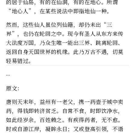
的居于仙岛，有的在仙洞，有的在地心。所谓
“地心人”，在某些说法中即指地仙一种。
然而，这些仙人虽位列仙籍，却仍未出“三
界”，也仍在轮回之中。现今有圣人从东方来传
大法度万国，乃众生唯一能出三界、跳离轮回、
返回自身天国世界的机缘。此乃万古不遇，切莫
轻易错过。
--
原文：
唐则天末年，益州有一老父，携一药壶于城中卖
药，得钱即转济贫乏。自常不食，时即饮净水，
如此经岁余，百姓赖之。有疾得药者，无不愈。
时或自游江岸，凝眸永日；又或登高引领，不语