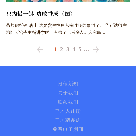
只为惜一钵 功败垂成（图）
药师佛托钵 唐卡 这是发生在唐玄宗时期的事情了。 华严法师在
洛阳天宫寺主持讲学时，有弟子三百多人。大家每...
1
2
3
4
5
…
投稿须知
关于我们
联系我们
三才人注册
三才精品店
免费电子期刊