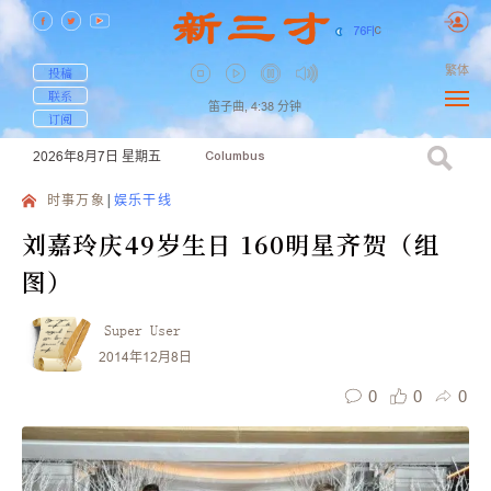
76
F
|
C
繁体
投稿
联系
笛子曲,
4:38
分钟
订阅
2026年8月7日
星期五
Columbus
时事万象
娱乐干线
刘嘉玲庆49岁生日 160明星齐贺（组
图）
Super User
2014年12月8日
0
0
0