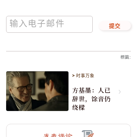
提交
標籤
:
>
时事万象
方基墨：人已
辞世，馀音仍
绕樑
发表评论