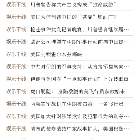
娱乐干线
川普警告称共产主义构成“致命威胁”
娱乐干线
美国为何制裁中国的“茶壶”炼油厂？
娱乐干线
枪击事件扰乱记者晚宴，川普誓言继续履行
职责
娱乐干线
欧洲公司涉嫌在伊朗军事行动前向中国提供
美军基地的卫星图像
娱乐干线
美国封锁霍尔木兹海峡
娱乐干线
中共对伊朗的军事支持：从直接军售转向间
接技术转让
娱乐干线
伊朗与美国在“十点和平计划”上分歧重重
娱乐干线
虎口脱险： 身陷敌腹的美飞行员获救始末
娱乐干线
兩架美军战机在伊朗被击落；一名飞行员失
踪
娱乐干线
美国加大针对涉嫌欺诈及犯罪行为的剥夺公
民权力度
娱乐干线
胡塞武装参战致中东战事扩大，美国权衡地
面入侵的可能性