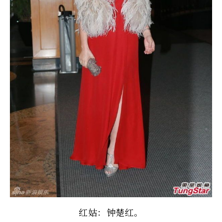
红姑：钟楚红。