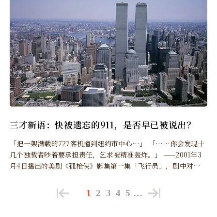
三才新语：快被遗忘的911，是否早已被说出？
「把一架满载的727客机撞到纽约市中心…」 「……你会发现十
几个独裁者吵着要承担责任，乞求被精准轰炸。」 ——2001年3
月4日播出的美剧《孤枪侠》影集第一集「飞行员」，剧中对话片
段
1
2
3
4
5
…