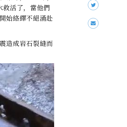
水救活了，當他們
開始絡繹不絕涌赴
震造成岩石裂縫而