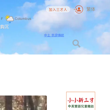
繁体
加入三才人
4
F
Columbus
海鈎沉
中土 見證傳統