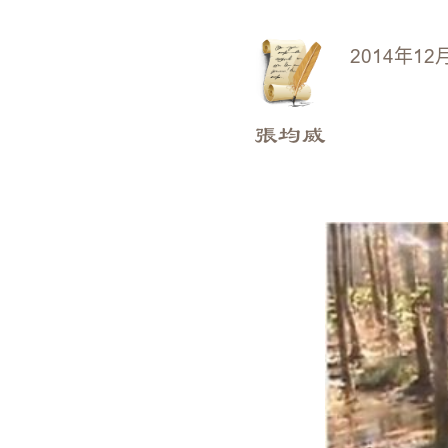
2014年12
張均威