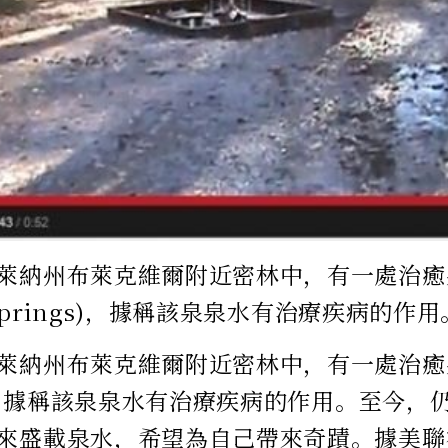
萊納州布萊克維爾附近密林中，有一處治癒
ngSprings)，據稱該泉泉水有治療疾病的作
萊納州布萊克維爾附近密林中，有一處治癒泉(H
gs)，據稱該泉泉水有治療疾病的作用。至今
來盛載泉水，希望為自己帶來奇蹟。據美聯社