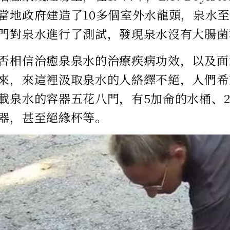
當地政府建造了10多個室外水龍頭，泉水
門對泉水進行了測試，發現泉水沒有大腸菌
否相信治癒泉泉水的治療疾病功效，以及面
來，來這裡汲取泉水的人絡繹不絕，人們希
載泉水的容器五花八門，有5加侖的水桶、
器，甚至絕緣杯等。