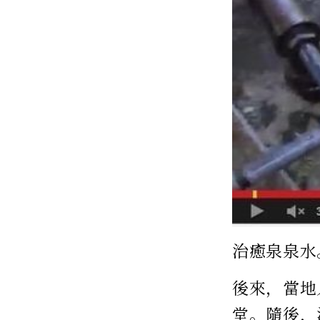
治癒泉泉水
後來，當地
堂。隨後，治