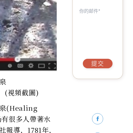
提交
泉
用。(視頻截圖)
ealing
，仍有很多人帶著水
報導，1781年，