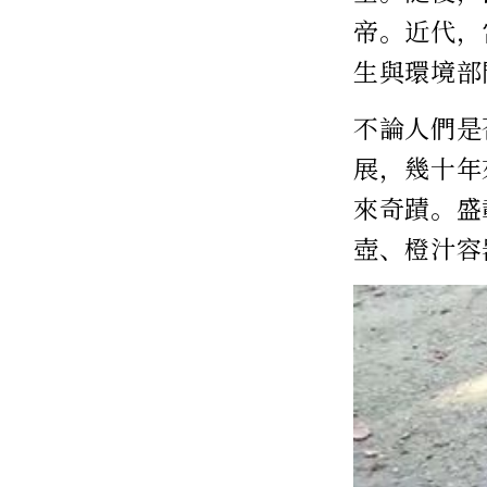
帝。近代，
生與環境部
不論人們是
展，幾十年
來奇蹟。盛
壺、橙汁容