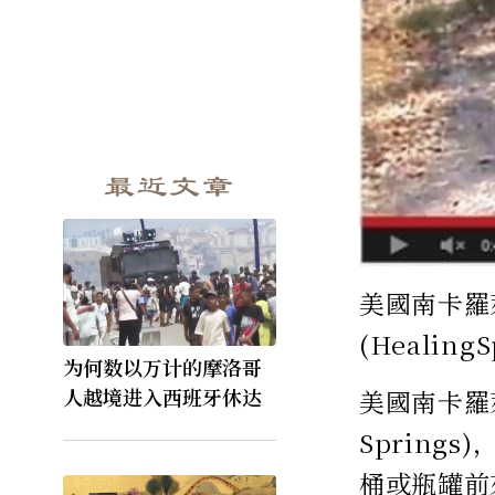
最近文章
美國南卡羅
(Heali
为何数以万计的摩洛哥
人越境进入西班牙休达
美國南卡羅
Sprin
桶或瓶罐前