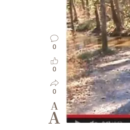
0
0
0
A
A