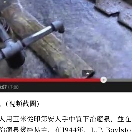
。(視頻截圖)
人用玉米從印第安人手中買下治癒泉，並在
癒泉幾經易主，在1944年，L.P. Boyls