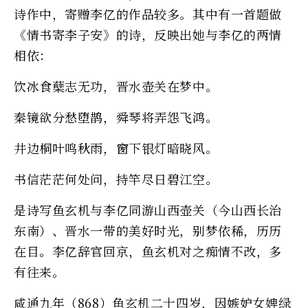
诗作中，寄赠李亿的作品较多。其中有一首题做
《情书寄李子安》的诗，反映出她与李亿的两情
相依：
饮冰食蘖志无功，晋水壶关在梦中。
秦镜欲分愁堕鹊，舜琴将弄怨飞鸿。
井边桐叶鸣秋雨，窗下银灯暗晓风。
书信茫茫何处问，持竿尽日碧江空。
是诗写鱼玄机与李亿同游山西壶关（今山西长治
东南）、晋水一带的美好时光，别梦依稀，历历
在目。李亿辞官回京，鱼玄机对之痴情不改，多
有往来。
咸通九年（868）鱼玄机二十四岁，因嫉妒女婢绿