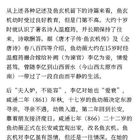
从上述各种记述及鱼玄机留下的诗篇来看，鱼玄
机幼时受过良好教育，但是门第不高。大约十岁
时就认识了著名诗人温庭筠，并长期保持了往
来，诗歌酬答。据《唐才子传·鱼玄机传》及《全
唐诗》卷八百四等介绍，鱼幼薇大约在15岁时经
温庭筠撮合嫁给补阙（为谏官）李亿为妾，情爱
甚笃，曾随李亿到山西晋水（今山西太原市西
南）一带过了一段自由而平静的生活。
后“夫人妒，不能容”，李亿对她也“爱衰”，
咸通二年（861）年秋，十七岁的鱼幼薇决定东游
寻亲，寻亲不遇，幼微入道，第二年回到长安，
靠着朋友接济度日。咸通七年（866）二十二岁的
鱼幼薇正式在长安咸宜观出家，改名鱼玄机。鱼
玄机对李亿虽有怨情，但还是一往情深。在她的