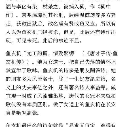
翘与李亿有染，杖杀之，被捕入狱，作《狱中
作》。京兆温璋判其死刑，后经温庭筠等多方奔
走，获救出狱后，改名虞有贤或鱼又玄。所以有
人以为鱼玄机已经被杀，但是，此后还有诗作出
现，可见未死。此后的事迹不显。
鱼玄机“尤工韵调，情致繁缛”（《唐才子传·鱼
玄机传》）。她为女道士，把自己失落的情怀坦
然宣泄于歌咏。鱼玄机的诗多是朋友酬答诗，她
的朋友多为风流名士，除了一生好友温庭筠，名
义上的丈夫李亿之外，还有著名诗人李益等。咸
宜观一时成了风流雅集地，唐代的女冠本来就和
歌伎没有本质区别。做了女道士的鱼玄机在长安
真是艳帜高张。
鱼玄机最出名的诗句就是“易求无价宝，难得有