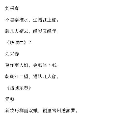
刘采春
不喜秦淮水，生憎江上船。
载儿夫婿去，经岁又经年。
《啰唝曲》2
刘采春
莫作商人妇，金钱当卜钱。
朝朝江口望，错认几人船。
《赠刘采春》
元稹
新妆巧样画双蛾，谩里常州透额罗。