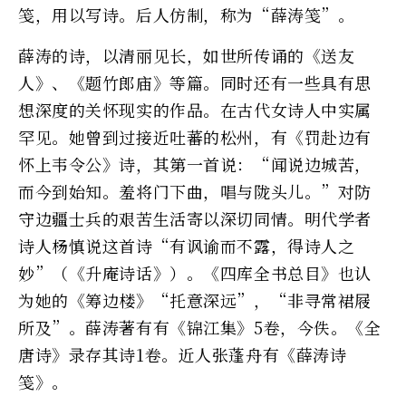
笺，用以写诗。后人仿制，称为“薛涛笺”。
薛涛的诗，以清丽见长，如世所传诵的《送友
人》、《题竹郎庙》等篇。同时还有一些具有思
想深度的关怀现实的作品。在古代女诗人中实属
罕见。她曾到过接近吐蕃的松州，有《罚赴边有
怀上韦令公》诗，其第一首说：“闻说边城苦，
而今到始知。羞将门下曲，唱与陇头儿。”对防
守边疆士兵的艰苦生活寄以深切同情。明代学者
诗人杨慎说这首诗“有讽谕而不露，得诗人之
妙”（《升庵诗话》）。《四库全书总目》也认
为她的《筹边楼》“托意深远”，“非寻常裙屐
所及”。薛涛著有有《锦江集》5卷，今佚。《全
唐诗》录存其诗1卷。近人张蓬舟有《薛涛诗
笺》。