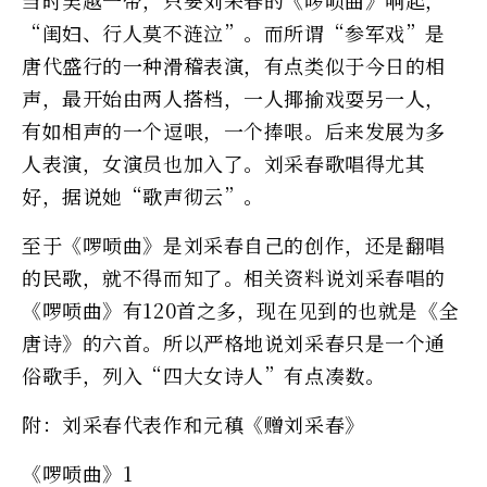
当时吴越一带，只要刘采春的《啰唝曲》响起，
“闺妇、行人莫不涟泣”。而所谓“参军戏”是
唐代盛行的一种滑稽表演，有点类似于今日的相
声，最开始由两人搭档，一人揶揄戏耍另一人，
有如相声的一个逗哏，一个捧哏。后来发展为多
人表演，女演员也加入了。刘采春歌唱得尤其
好，据说她“歌声彻云”。
至于《啰唝曲》是刘采春自己的创作，还是翻唱
的民歌，就不得而知了。相关资料说刘采春唱的
《啰唝曲》有120首之多，现在见到的也就是《全
唐诗》的六首。所以严格地说刘采春只是一个通
俗歌手，列入“四大女诗人”有点凑数。
附：刘采春代表作和元稹《赠刘采春》
《啰唝曲》1