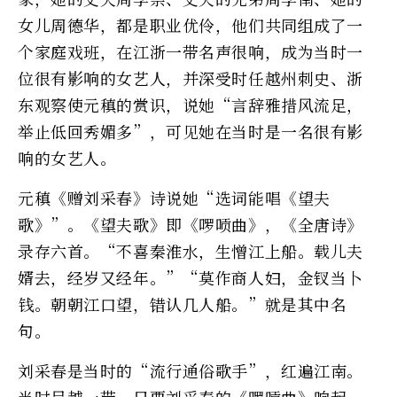
女儿周德华，都是职业优伶，他们共同组成了一
个家庭戏班，在江浙一带名声很响，成为当时一
位很有影响的女艺人，并深受时任越州刺史、浙
东观察使元稹的赏识，说她“言辞雅措风流足，
举止低回秀媚多”，可见她在当时是一名很有影
响的女艺人。
元稹《赠刘采春》诗说她“选词能唱《望夫
歌》”。《望夫歌》即《啰唝曲》，《全唐诗》
录存六首。“不喜秦淮水，生憎江上船。载儿夫
婿去，经岁又经年。”“莫作商人妇，金钗当卜
钱。朝朝江口望，错认几人船。”就是其中名
句。
刘采春是当时的“流行通俗歌手”，红遍江南。