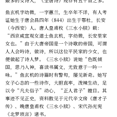
最多的女诗人，《全唐诗》现存有五十首之多。
鱼玄机字幼微，一字蕙兰，生卒年不详，有人考
证她生于唐会昌四年（844）出生于鄠杜，长安
（今西安）人。唐人皇甫枚《三水小牍》载：
“西京咸宜观女道士鱼玄机，字幼微，长安里家
女也。”由于大唐帝国是一个诗歌的帝国，可谓
人人会吟诗，做诗，所以这位平民家的少女，也
便做起了诗人梦。《三水小牍》说她“色既倾
国，思乃入神，喜读书属文，尤致意于一吟一
咏。”鱼玄机的诗篇时有警句，屡见新奇。她写
女子心态的一些诗作，大胆直率，泼辣生动，足
以令“凡夫俗子”动心，“正人君子”瞠目。其
事迹不见正史，资料散见于元代辛文房《唐才子
传》、晚唐皇甫枚《三水小牍》、宋代孙光宪
《北梦琐言》诸书。