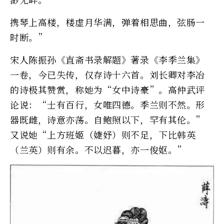
携琴上高楼，楼虚月华满，弹着相思曲，弦肠一
时断。”
宋人陈振孙《直斋书录解题》著录《李季兰集》
一卷，今已失传，仅存诗十六首。刘长卿对李冶
的诗极其赞赏，称她为“女中诗豪”。高仲武评
论说：“士有百行，女唯四德。季兰则不然。形
器既雌，诗意亦荡。自鲍照以下，罕有其伦。”
又说她“上方班姬（婕妤）则不足，下比韩英
（兰英）则有余。不以迟暮，亦一俊妪。”