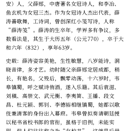
安）人，父薛郧，中唐著名女冠诗人，和李冶、
鱼玄机为女冠三杰。作为女冠诗人杰出代表，薛
涛善歌舞，工诗词，曾创深红小笺写诗，人称
“薛涛笺”。薛涛的生卒年，学界多有争议，多
数看法是，其生于大历五年（公元770），卒于大
和六年（832），享年63岁。
史载：薛涛姿容美艳，生性敏慧，八岁能诗，洞
晓音律，多才艺。幼时随父亲薛郧定居成都，稍
长，有艳名，父殁后，飘零动荡，十六岁时，韦
皋镇蜀，呼之赋诗侑酒，遂入乐籍。其后袁滋、
刘稹、高崇文、武元衡、李夷简、王播、段文
昌、杜元颖、郭钊、李德裕相继镇蜀，她都以歌
伎兼清客的身份出入幕府。韦皋曾拟奏请朝廷授
以秘书省校书郎的官衔，虽格于旧例，未能实
现，但人们往往称之为“女校书”。这就是后世