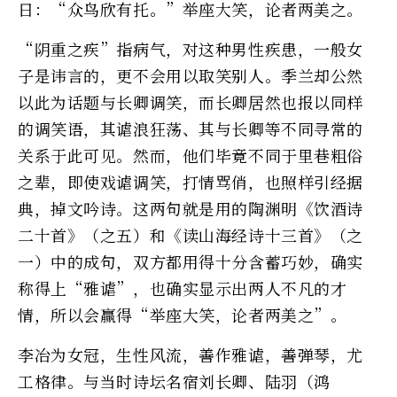
日：“众鸟欣有托。”举座大笑，论者两美之。
“阴重之疾”指病气，对这种男性疾患，一般女
子是讳言的，更不会用以取笑别人。季兰却公然
以此为话题与长卿调笑，而长卿居然也报以同样
的调笑语，其谑浪狂荡、其与长卿等不同寻常的
关系于此可见。然而，他们毕竟不同于里巷粗俗
之辈，即使戏谑调笑，打情骂俏，也照样引经据
典，掉文吟诗。这两句就是用的陶渊明《饮酒诗
二十首》（之五）和《读山海经诗十三首》（之
一）中的成句，双方都用得十分含蓄巧妙，确实
称得上“雅谑”，也确实显示出两人不凡的才
情，所以会赢得“举座大笑，论者两美之”。
李冶为女冠，生性风流，善作雅谑，善弹琴，尤
工格律。与当时诗坛名宿刘长卿、陆羽（鸿