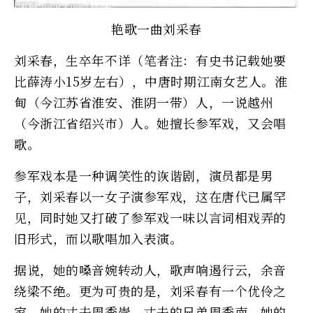
艳歌一曲刘采春
刘采春，生卒年不详（笔者注：有史书记载她要
比薛涛小15岁左右），中唐时期江南女艺人。淮
甸（今江苏省淮安、淮阴一带）人，一说越州
（今浙江省绍兴市）人。她擅长参军戏，又会唱
歌。
参军戏本是一种调笑性的诙谐剧，演员都是男
子，刘采春以一女子演参军戏，这在唐代已属罕
见，同时她又打破了参军戏一味以言词相戏弄的
旧形式，而以歌唱加入表演。
据说，她的嗓音婉转动人，歌声响遏行云，余音
绕梁不绝。更为可贵的是，刘采春有一个优伶之
家，她的丈夫周季崇、丈夫的兄弟周季南、她的