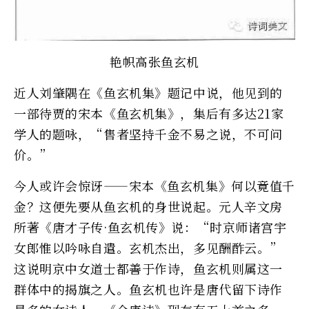
艳帜高张鱼玄机
近人刘肇隅在《鱼玄机集》题记中说，他见到的
一部待贾的宋本《鱼玄机集》，集后有多达21家
学人的题咏，“售者坚持千金不易之说，不可问
价。”
今人或许会惊讶——宋本《鱼玄机集》何以竟值千
金？这便先要从鱼玄机的身世说起。元人辛文房
所著《唐才子传·鱼玄机传》说：“时京师诸宫宇
女郎惟以吟咏自遣。玄机杰出，多见酬酢云。”
这说明京中女道士都善于作诗，鱼玄机则属这一
群体中的揭旗之人。鱼玄机也许是唐代留下诗作