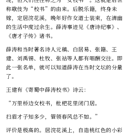
称歌伎为“校书”的由来。后脱乐籍，终身未
嫁，定居浣花溪，晚年好作女道士装束，在清幽
的生活中度过余生。薛涛事迹见《唐诗纪事》、
《唐才子传》诸书。
薛涛和当时著名诗人元稹、白居易、张籍、王
建、刘禹锡、杜牧、张祜等人都有唱酬交往。即
此一张名单，就可以知道薛涛在当时文坛的分量
了。
王建有《寄蜀中薛涛校书》诗云：
“万里桥边女校书，枇杷花里闭门居。
扫眉才子知多少，管领春风总不如。”
评价是极高的。居浣花溪上，自造桃红色的小彩