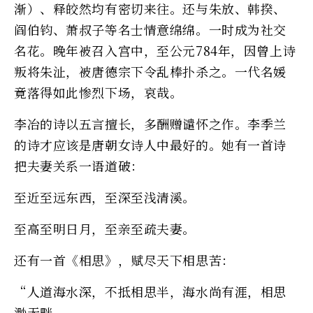
渐）、释皎然均有密切来往。还与朱放、韩揆、
阎伯钧、萧叔子等名士情意绵绵。一时成为社交
名花。晚年被召入宫中，至公元784年，因曾上诗
叛将朱沚，被唐德宗下令乱棒扑杀之。一代名媛
竟落得如此惨烈下场，哀哉。
李冶的诗以五言擅长，多酬赠谴怀之作。李季兰
的诗才应该是唐朝女诗人中最好的。她有一首诗
把夫妻关系一语道破：
至近至远东西，至深至浅清溪。
至高至明日月，至亲至疏夫妻。
还有一首《相思》，赋尽天下相思苦：
“人道海水深，不抵相思半，海水尚有涯，相思
渺无畔。