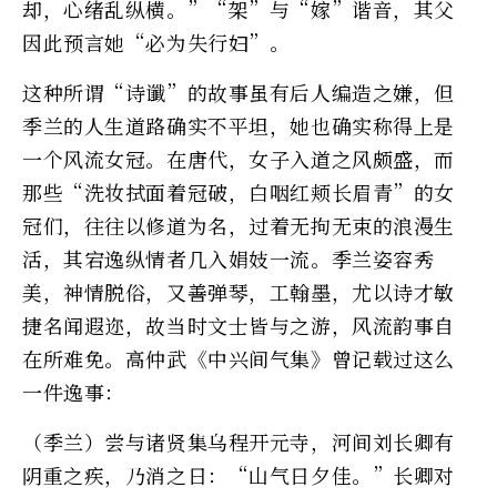
却，心绪乱纵横。”“架”与“嫁”谐音，其父
因此预言她“必为失行妇”。
这种所谓“诗谶”的故事虽有后人编造之嫌，但
季兰的人生道路确实不平坦，她也确实称得上是
一个风流女冠。在唐代，女子入道之风颇盛，而
那些“洗妆拭面着冠破，白咽红颊长眉青”的女
冠们，往往以修道为名，过着无拘无束的浪漫生
活，其宕逸纵情者几入娟妓一流。季兰姿容秀
美，神情脱俗，又善弹琴，工翰墨，尤以诗才敏
捷名闻遐迩，故当时文士皆与之游，风流韵事自
在所难免。高仲武《中兴间气集》曾记载过这么
一件逸事：
（季兰）尝与诸贤集乌程开元寺，河间刘长卿有
阴重之疾，乃消之日：“山气日夕佳。”长卿对