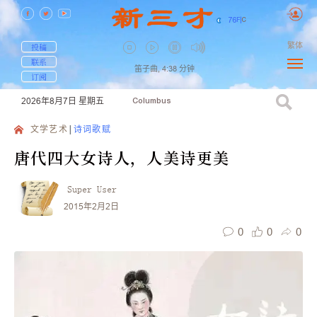
76
F
|
C
繁体
投稿
联系
笛子曲,
4:38
分钟
订阅
2026年8月7日
星期五
Columbus
文学艺术
诗词歌赋
唐代四大女诗人，人美诗更美
Super User
2015年2月2日
0
0
0