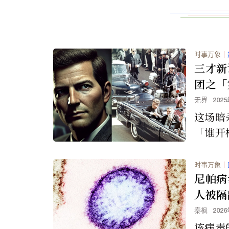
时事万象
｜
三才新
团之「
无界
202
这场暗
「谁开
主导」
杀甘迺
时事万象
｜
键，就
尼帕病
二号枪
人被隔
秦枫
202
该病毒