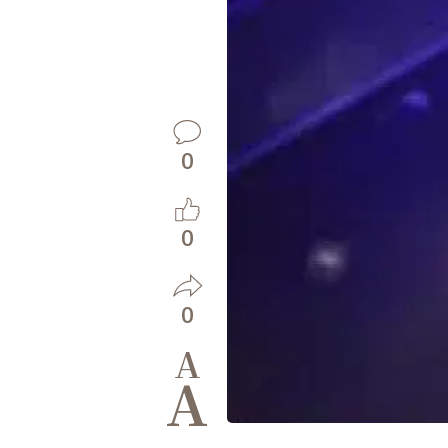
0
0
0
A
A