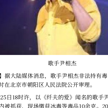
歌手尹相杰
】据大陆媒体消息，歌手尹相杰非法持有毒品
9时在北京市朝阳区人民法院公开审理。
12月25日18时许，以《纤夫的爱》闻名的歌
内被抓获，现场缴获冰毒等毒品10余克。20