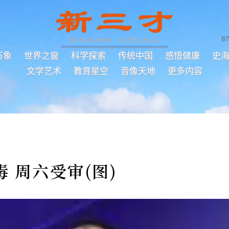
8
万象
世界之窗
科学探索
传统中国
感悟健康
史
文学艺术
教育星空
音像天地
更多内容
 周六受审(图)