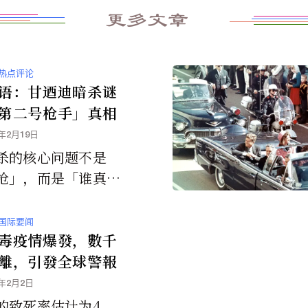
更多文章
热点评论
语：甘迺迪暗杀谜
第二号枪手」真相
5年2月19日
杀的核心问题不是
枪」，而是「谁真正
，以及「为何必须刺
迪」。而谜团中的关
国际要闻
是「谁」是那个「第
毒疫情爆發，數千
手」？
離，引發全球警報
6年2月2日
的致死率估计为4