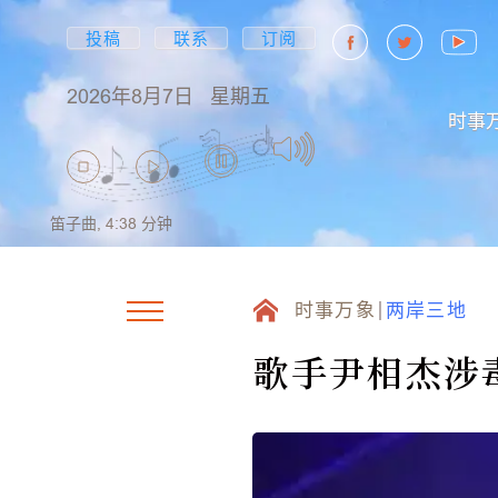
投稿
联系
订阅
2026年8月7日
星期五
时事
笛子曲,
4:38
分钟
时事万象
两岸三地
歌手尹相杰涉毒