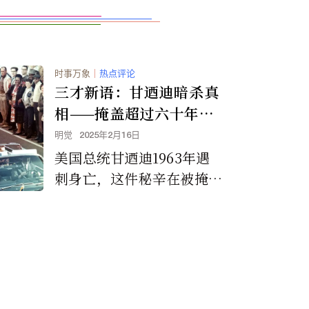
时事万象
｜
热点评论
三才新语：甘迺迪暗杀真
相——掩盖超过六十年的
全球政治黑幕
明觉
2025年2月16日
美国总统甘迺迪1963年遇
刺身亡，这件秘辛在被掩盖
超过一甲子之后，终于在美
国总统川普呼吁下，联邦调
查局（FBI）很快就找出约
2400份「新档案」。但
是，事实真相会因此水落石
出吗？