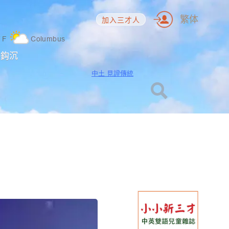
繁体
加入三才人
7
F
Columbus
海鈎沉
中土 見證傳統