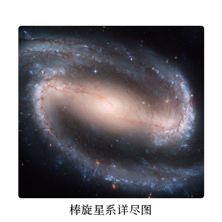
棒旋星系详尽图