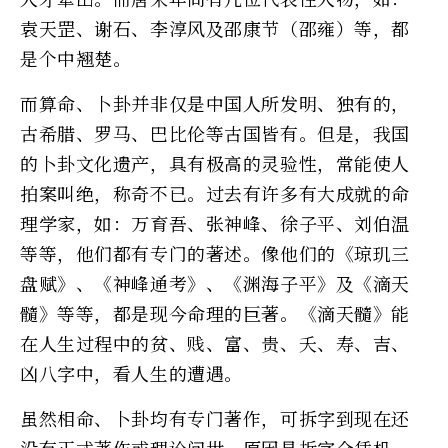
袁天罡、谢石、李淳风及邵康节（邵雍）等，都
是个中翘楚。
而算命、卜卦并非仅是中国人所发明、独有的，
古希腊、罗马、巴比伦等古国皆有。但是，我国
的卜卦文化遗产，具有极高的灵验性，常能使人
拍案叫绝，称奇不已。过去有许多有大成就的命
理学家，如：万育吾、张神峰、徐子平、刘伯温
等等，他们都有专门的著述。像他们的《琼玑三
盘赋》、《神峰通考》、《渊海子平》及《滴天
髓》等等，都是现今命理的巨著。《滴天髓》能
在人生过程中的贫、贱、富、贵、夭、寿、吉、
凶八字中，看人生的遭遇。
虽然相命、卜卦均有专门著作，可拆字到现在还