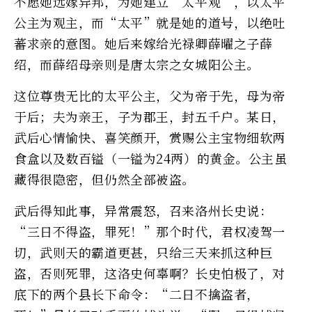
不愿她远嫁异邦，为她建立“太平观”，以太平
公主为观主，而“太平”就是她的道号，以绝吐
蕃求亲的意图。她后来嫁给光禄卿薛曜之子薛
绍，而薛绍母亲则是唐太宗之女城阳公主。
这位尊贵无比的太平公主，父为帝于先，母为帝
于后；夫为亲王，子为郡王，封五千户。某日，
武后心情愉快、喜笑颜开，赏赐公主宝物细软两
食盒以及数百镒（一镒为24两）的黄金。公主虽
藏得很隐密，但仍然全部被盗。
武后得知此事，异常震怒，召来洛州长史说：
“三日不得盗，罪死！”那个时代，君权凌驾一
切，武则天的霸道更甚，只给三天来抓这种巨
盗，否则死罪，这洛史何辜啊？长史怕极了，对
底下的两个县长下命令：“二日不擒盗者，