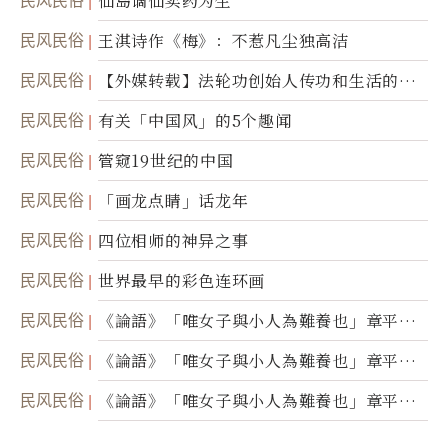
仙岛谪仙卖药为生
民风民俗
王淇诗作《梅》：不惹凡尘独高洁
民风民俗
【外媒转载】法轮功创始人传功和生活的故
事
民风民俗
有关「中国风」的5个趣闻
民风民俗
管窥19世纪的中国
民风民俗
「画龙点睛」话龙年
民风民俗
四位相师的神异之事
民风民俗
世界最早的彩色连环画
民风民俗
《論語》「唯女子與小人為難養也」章平議
（三）
民风民俗
《論語》「唯女子與小人為難養也」章平議
（二）
民风民俗
《論語》「唯女子與小人為難養也」章平議
（一）