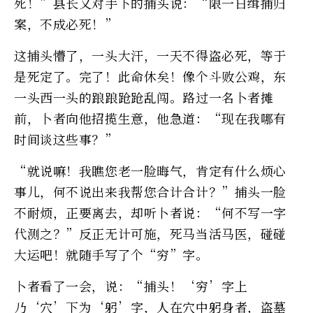
死！”县长又对手下的捕头说：“限一日缉捕归
案，不成必死！”
这捕头懵了，一头大汗，一天不得盗必死，等于
是死定了。完了！此命休矣！像个斗败公鸡，东
一头西一头的踉踉跄跄乱闯。路过一名卜者摊
前，卜者向他招揽生意，他急道：“现在我哪有
时间谈这些事？”
“就说嘛！我瞧您老一脸晦气，肯定有什么烦心
事儿，何不说出来我帮您合计合计？”捕头一脸
不耐烦，正要离去，却听卜者说：“何不写一字
代测之？”反正无计可施，死马当活马医，碰碰
大运吧！就随手写了个“穷”字。
卜者看了一会，说：“捕头！‘穷’字上
乃‘穴’下为‘躬’字，人在穴中躬身者，盗墓