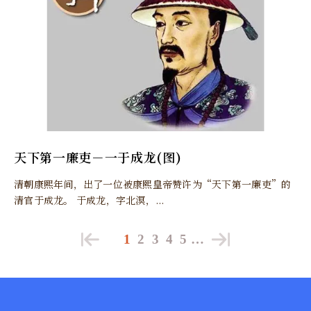
天下第一廉吏－一于成龙(图)
清朝康熙年间，出了一位被康熙皇帝赞许为“天下第一廉吏”的
清官于成龙。 于成龙，字北溟，...
1
2
3
4
5
…