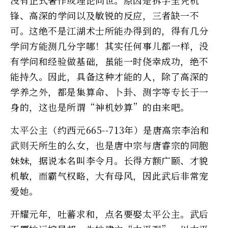
没有正式著作或理论问世。原因是拆字全凭机
锋、高深的学问以及敏锐的反应，三者缺一不
可。这绝不是江湖术士所能办得到的，得有几分
学问方能测几分字哪！其实任何事儿都一样，没
有学问和经验做基础，虽能一时侥幸成功，绝不
能持久。因此，具备这种才能的人，除了高深的
学养之外，都是集算命、卜卦、测字等专长于一
身的，这也是所谓“神机妙算”的由来吧。
太平公主（约西元665--713年）是唐高宗李治和
武则天所生的么女，也是唐中宗与唐睿宗的同胞
妹妹，据说本名叫李令月。长得方额广颐、才貌
机敏，而霸气权略，大有母风，因此武后非常宠
爱她。
开耀元年，吐蕃求和，点名要娶太平公主。武后