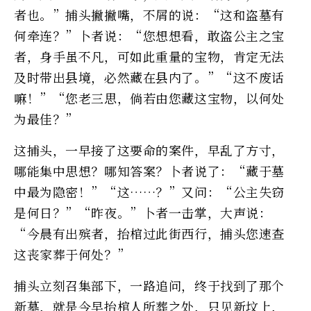
者也。”捕头撇撇嘴，不屑的说：“这和盗墓有
何牵连？”卜者说：“您想想看，敢盗公主之宝
者，身手虽不凡，可如此重量的宝物，肯定无法
及时带出县境，必然藏在县内了。”“这不废话
嘛！”“您老三思，倘若由您藏这宝物，以何处
为最佳？”
这捕头，一早接了这要命的案件，早乱了方寸，
哪能集中思想？哪知答案？卜者说了：“藏于墓
中最为隐密！”“这……？”又问：“公主失窃
是何日？”“昨夜。”卜者一击掌，大声说：
“今晨有出殡者，抬棺过此街西行，捕头您速查
这丧家葬于何处？”
捕头立刻召集部下，一路追问，终于找到了那个
新墓，就是今早抬棺人所葬之处，只见新坟上，