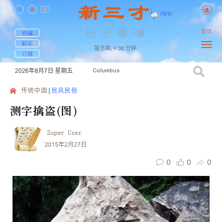
76
F
|
C
繁体
投稿
联系
笛子曲,
4:38
分钟
订阅
2026年8月7日
星期五
Columbus
传统中国
民风民俗
测字擒盗(图)
Super User
2015年2月27日
0
0
0