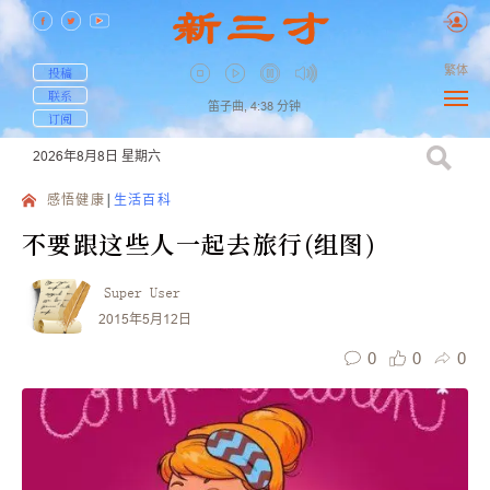
繁体
投稿
联系
笛子曲,
4:38
分钟
订阅
2026年8月8日
星期六
感悟健康
生活百科
不要跟这些人一起去旅行(组图)
Super User
2015年5月12日
0
0
0