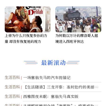
上帝为什么只恢复参孙的力
为何数以万计的摩洛哥人越
量 却没有恢复祂的视力
境进入西班牙休达
最新滚动
生活百科
一场塞翁失马的汽车抛锚记
生活百科
【生活随语】三龙开泰：准时赴约的美丽震
撼
生活百科
西雅图夜未眠：塞翁失马真实版
生活百科
从缓解咳嗽到全球“淘蜜热”：蜂蜜成为健