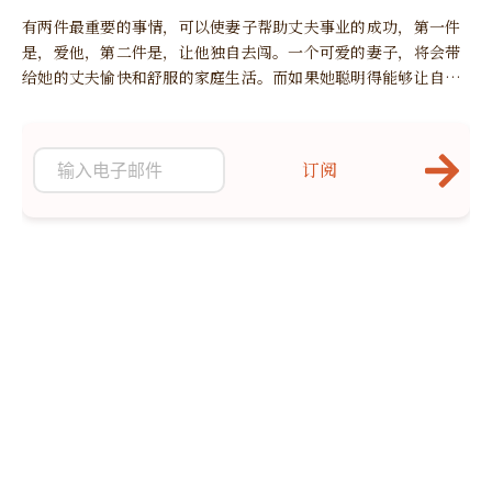
有两件最重要的事情，可以使妻子帮助丈夫事业的成功，第一件
是，爱他，第二件是，让他独自去闯。一个可爱的妻子，将会带
给她的丈夫愉快和舒服的家庭生活。而如果她聪明得能够让自己
的丈夫不受干扰地处理业务，他的丈夫就一定能发挥出全部的能
力而获得成功了，至少训练也会使他有成就。
订阅