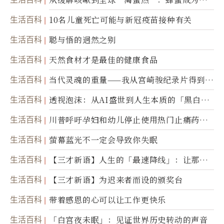
康产业前沿商品
生活百科
10名儿童死亡可能与新冠疫苗接种有关
生活百科
聪与悟的迥然之别
生活百科
天然食材才是最佳的健康食品
生活百科
当代灵魂的重量——我从宫崎骏纪录片得到的
省思
生活百科
透视泡沫：从AI盛世到人生本质的「黑白一
瞬」
生活百科
川普呼吁孕妇和幼儿停止使用热门止痛药泰
诺
生活百科
萤幕蓝光不一定会导致你失眠
生活百科
【三才新语】人生的「最速降线」：让那道
光，带你滑向自己
生活百科
【三才新语】为迟来者而设的颁奖台
生活百科
带着感恩的心可以让工作更快乐
生活百科
「白宫夜未眠」：见证世界历史转动的声音