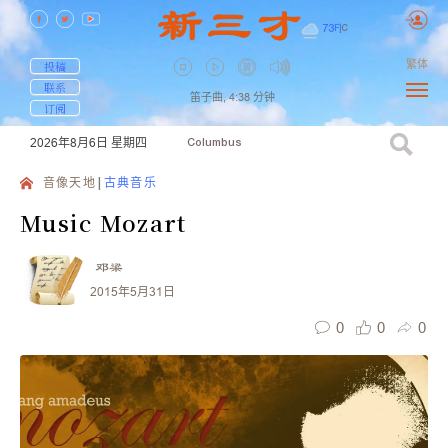
73
F
|
C
繁体
投稿
联系
笛子曲,
4:38
分钟
订阅
2026年8月6日
星期四
Columbus
音像天地
古典音乐
Music Mozart
邓梁
2015年5月31日
0
0
0