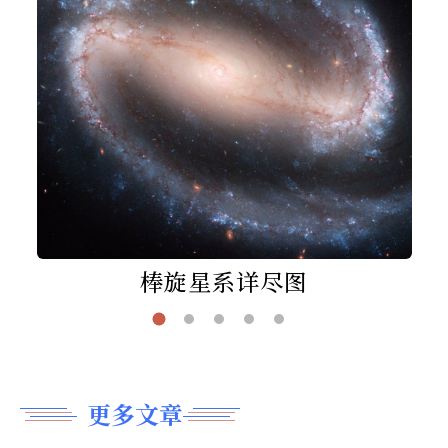
棒旋星系详尽图
更多文章