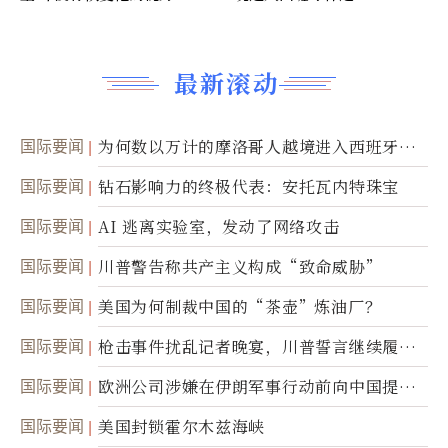
最新滚动
国际要闻
为何数以万计的摩洛哥人越境进入西班牙休
达
国际要闻
钻石影响力的终极代表：安托瓦内特珠宝
国际要闻
AI 逃离实验室，发动了网络攻击
国际要闻
川普警告称共产主义构成“致命威胁”
国际要闻
美国为何制裁中国的“茶壶”炼油厂？
国际要闻
枪击事件扰乱记者晚宴，川普誓言继续履行
职责
国际要闻
欧洲公司涉嫌在伊朗军事行动前向中国提供
美军基地的卫星图像
国际要闻
美国封锁霍尔木兹海峡