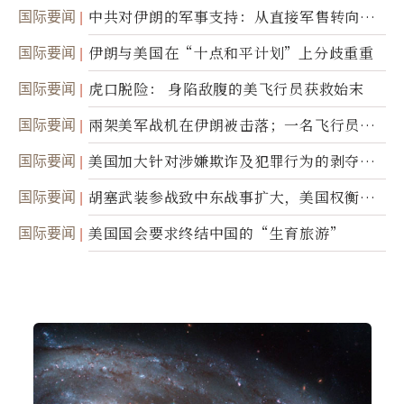
国际要闻
中共对伊朗的军事支持：从直接军售转向间
接技术转让
国际要闻
伊朗与美国在“十点和平计划”上分歧重重
国际要闻
虎口脱险： 身陷敌腹的美飞行员获救始末
国际要闻
兩架美军战机在伊朗被击落；一名飞行员失
踪
国际要闻
美国加大针对涉嫌欺诈及犯罪行为的剥夺公
民权力度
国际要闻
胡塞武装参战致中东战事扩大，美国权衡地
面入侵的可能性
国际要闻
美国国会要求终结中国的“生育旅游”