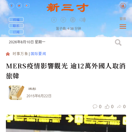
繁体
投稿
联系
笛子曲,
4:38
分钟
订阅
2026年8月10日
星期一
时事万象
国际要闻
MERS疫情影響觀光 逾12萬外國人取消
旅韓
瑀彤
2015年6月22日
0
0
0