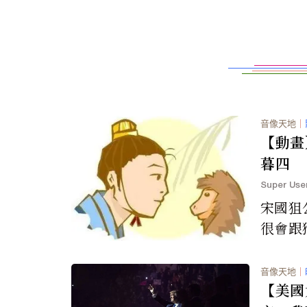
音像天地
｜
【動畫
暮四
Super Use
宋國狙
很會跟
喜歡他.
看 http:
音像天地
｜
【美國