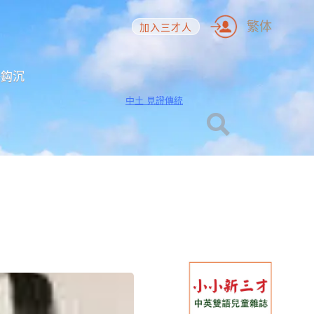
繁体
加入三才人
海鈎沉
中土 見證傳統