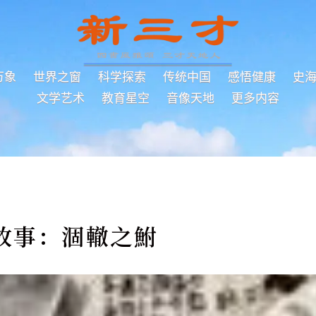
万象
世界之窗
科学探索
传统中国
感悟健康
史
文学艺术
教育星空
音像天地
更多内容
故事：涸轍之鮒