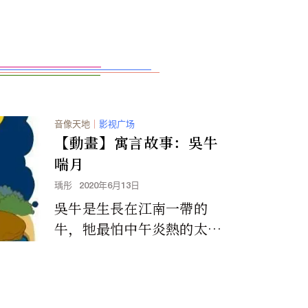
音像天地
｜
影视广场
【動畫】寓言故事：吳牛
喘月
瑀彤
2020年6月13日
吳牛是生長在江南一帶的
牛，牠最怕中午炎熱的太
陽。因此，不是泡在水塘
裡，就是躲在樹下。到了晚
上，牠以為月亮是中午的