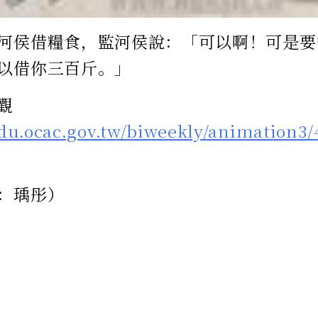
河侯借糧食，監河侯說：「可以啊！可是要
以借你三百斤。」
觀
edu.ocac.gov.tw/biweekly/animation3/
：瑀彤）