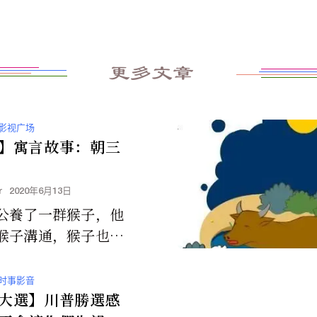
更多文章
影视广场
】寓言故事：朝三
r
2020年6月13日
公養了一群猴子，他
猴子溝通，猴子也很
..... 請點擊此處觀
//edu...
时事影音
大選】川普勝選感