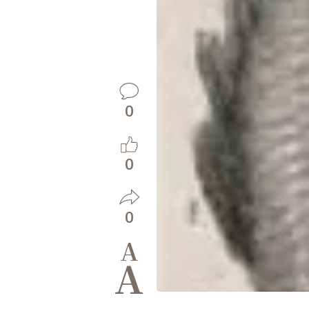
0
0
0
A
A