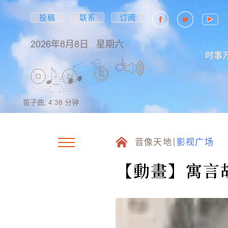
投稿
联系
订阅
2026年8月8日
星期六
时事
笛子曲,
4:38
分钟
音像天地
影视广场
【動畫】寓言