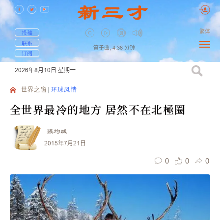
繁体
投稿
联系
笛子曲,
4:38
分钟
订阅
2026年8月10日
星期一
世界之窗
环球风情
全世界最冷的地方 居然不在北極圈
張均威
2015年7月21日
0
0
0