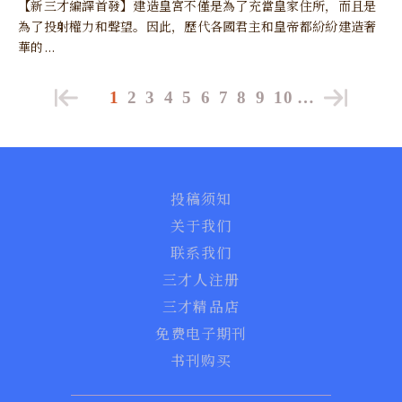
【新三才編譯首發】建造皇宮不僅是為了充當皇家住所，而且是
為了投射權力和聲望。因此，歷代各國君主和皇帝都紛紛建造奢
華的...
1
2
3
4
5
6
7
8
9
10
…
投稿须知
关于我们
联系我们
三才人注册
三才精品店
免费电子期刊
书刊购买