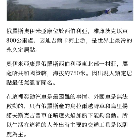
俄羅斯奧伊米亞康位於西伯利亞，雅庫茨克以東
800公里處、因迪吉爾卡河上游，是世界上最冷的
永久定居點。
奧伊米亞康是俄羅斯西伯利亞東北部一村莊，屬
薩哈共和國管轄，海拔約750米。因出現人類定居
點最低氣溫而聞名。
在這裡發動汽車是最困難的事情。外國車是無法
啟動的，只有俄羅斯產的烏拉爾越野車和烏里揚
諾夫斯克吉普車在噴燈火焰加熱下能夠發動。所
以生活在這裡的人外出時主要的交通工具是以馴
鹿為主。