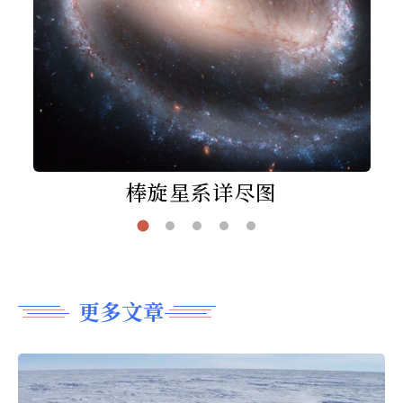
棒旋星系详尽图
更多文章