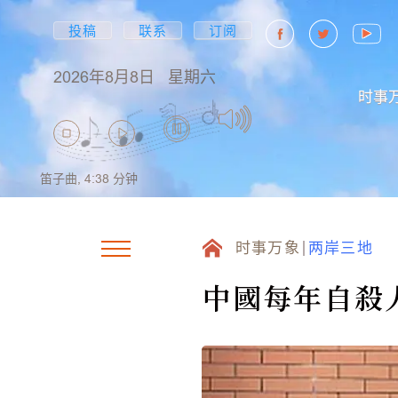
投稿
联系
订阅
2026年8月8日
星期六
时事
笛子曲,
4:38
分钟
时事万象
两岸三地
中國每年自殺人