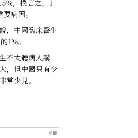
5%，換言之，1
重要病因。
說，中國臨床醫生
的1%。
生不太聽病人講
大，但中國只有少
非常少見。
標籤
: