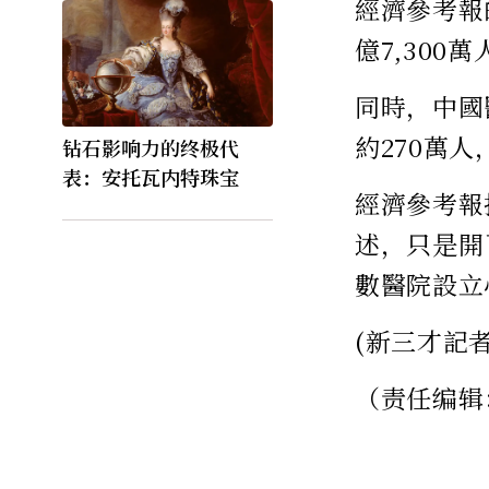
經濟參考報
億7,30
同時，中國
約270萬
钻石影响力的终极代
表：安托瓦内特珠宝
經濟參考報
述，只是開
數醫院設立
(新三才記
（责任编辑