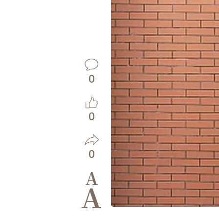
0
0
0
A
A