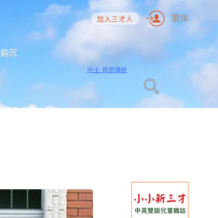
繁体
加入三才人
海鈎沉
中土 見證傳統