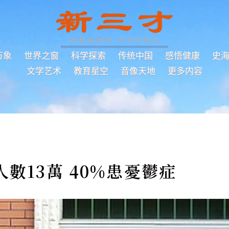
万象
世界之窗
科学探索
传统中国
感悟健康
史
文学艺术
教育星空
音像天地
更多内容
數13萬 40%患憂鬱症