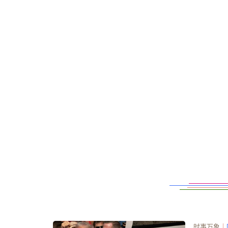
时事万象
｜