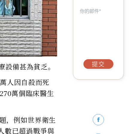
提交
療設備甚為貧乏。
3萬人因自殺而死
270萬個臨床醫生
題，例如世界衛生
人數已超過戰爭與