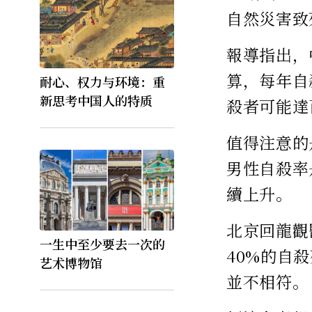
自然災害致
報導指出，
算，每年自
耐心、权力与环境：重
新思考中国人的特质
殺者可能達
值得注意的
男性自殺率
續上升。
北京回龍觀
一生中至少要去一次的
40%的自
艺术博物馆
並不相符。