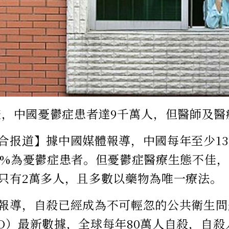
查，中國憂鬱症患者達9千萬人，但醫師及醫
合报道】據中國媒體報導，中國每年至少1
0%為憂鬱症患者。但憂鬱症醫療生態不佳，
只有2萬多人，且多數以藥物為唯一療法。
報導，自殺已經成為不可輕忽的公共衛生問
O）最新數據，全球每年80萬人自殺，自殺