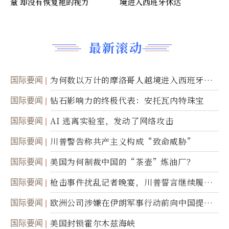
量 却没有恢复祂的视力
境进入西班牙休达
最新滚动
国际要闻
为何数以万计的摩洛哥人越境进入西班牙休
达
国际要闻
钻石影响力的终极代表：安托瓦内特珠宝
国际要闻
AI 逃离实验室，发动了网络攻击
国际要闻
川普警告称共产主义构成“致命威胁”
国际要闻
美国为何制裁中国的“茶壶”炼油厂？
国际要闻
枪击事件扰乱记者晚宴，川普誓言继续履行
职责
国际要闻
欧洲公司涉嫌在伊朗军事行动前向中国提供
美军基地的卫星图像
国际要闻
美国封锁霍尔木兹海峡