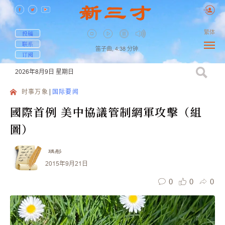
繁体
投稿
联系
笛子曲,
4:38
分钟
订阅
2026年8月9日
星期日
时事万象
国际要闻
國際首例 美中協議管制網軍攻擊（組
圖）
瑀彤
2015年9月21日
0
0
0