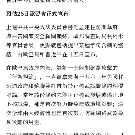
預估25日歐習會正式宣布
上週中共中央政法委員會書記孟建柱訪問華府，
與白宮國家安全顧問賴絲、聯邦調查局局長柯米
等官員會談，焦點就包括提出某種字句含糊的協
議，由歐巴馬和習近平在廿五日宣布。
在歐巴馬政府內部，設計一套限制網路攻擊的
「行為規範」，一直被拿來與一九六三年美國甘
迺迪政府和蘇聯簽訂首份禁止核武試驗條約相提
並論。當年該份條約未能阻止核武發展或遏止地
下核試爆，卻是首次努力避免造成環境災難；這
次全球兩大經濟體也是首次努力防範網路武器最
具災難的用途。