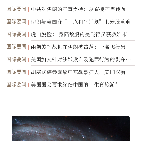
国际要闻
中共对伊朗的军事支持：从直接军售转向间
接技术转让
国际要闻
伊朗与美国在“十点和平计划”上分歧重重
国际要闻
虎口脱险： 身陷敌腹的美飞行员获救始末
国际要闻
兩架美军战机在伊朗被击落；一名飞行员失
踪
国际要闻
美国加大针对涉嫌欺诈及犯罪行为的剥夺公
民权力度
国际要闻
胡塞武装参战致中东战事扩大，美国权衡地
面入侵的可能性
国际要闻
美国国会要求终结中国的“生育旅游”