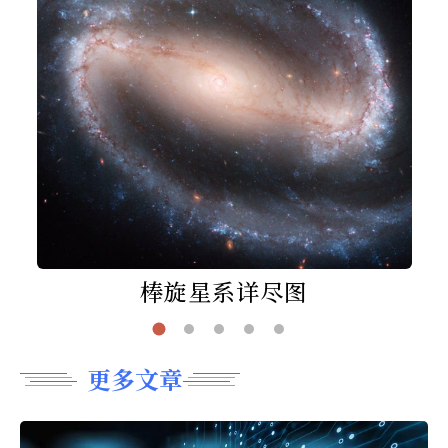
棒旋星系详尽图
更多文章