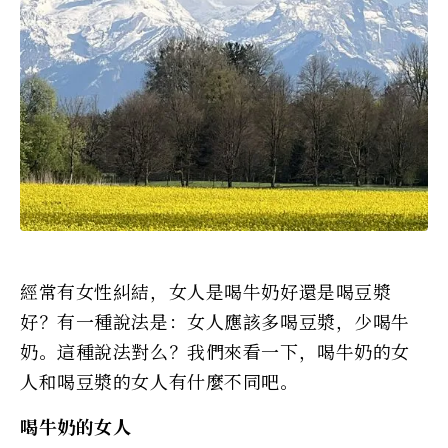
經常有女性糾結，女人是喝牛奶好還是喝豆漿
好？有一種說法是：女人應該多喝豆漿，少喝牛
奶。這種說法對么？我們來看一下，喝牛奶的女
人和喝豆漿的女人有什麼不同吧。
喝牛奶的女人