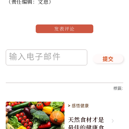
（责任编辑：文恩）
发表评论
提交
標籤
:
>
感悟健康
天然食材才是
最佳的健康食