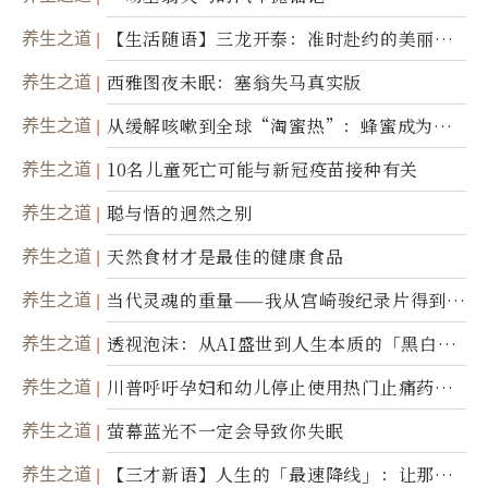
养生之道
【生活随语】三龙开泰：准时赴约的美丽震
撼
养生之道
西雅图夜未眠：塞翁失马真实版
养生之道
从缓解咳嗽到全球“淘蜜热”：蜂蜜成为健
康产业前沿商品
养生之道
10名儿童死亡可能与新冠疫苗接种有关
养生之道
聪与悟的迥然之别
养生之道
天然食材才是最佳的健康食品
养生之道
当代灵魂的重量——我从宫崎骏纪录片得到的
省思
养生之道
透视泡沫：从AI盛世到人生本质的「黑白一
瞬」
养生之道
川普呼吁孕妇和幼儿停止使用热门止痛药泰
诺
养生之道
萤幕蓝光不一定会导致你失眠
养生之道
【三才新语】人生的「最速降线」：让那道