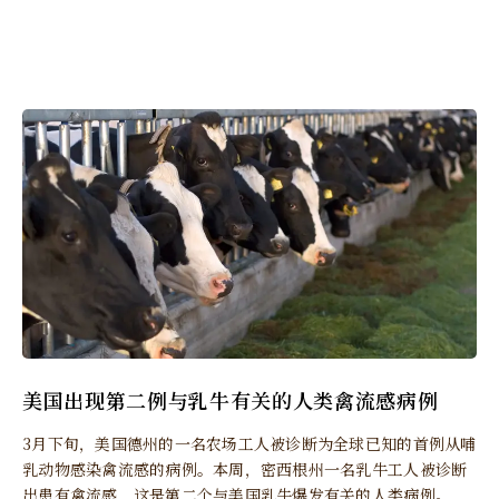
美国出现第二例与乳牛有关的人类禽流感病例
3月下旬，美国德州的一名农场工人被诊断为全球已知的首例从哺
乳动物感染禽流感的病例。本周，密西根州一名乳牛工人被诊断
出患有禽流感，这是第二个与美国乳牛爆发有关的人类病例。