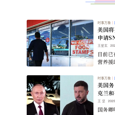
时事万象
｜
美国将
申请S
王星玄
20
目前已
营养援
关的欺
说，政
时事万象
｜
是“冰
美国务
克兰和
王 坚
202
国务卿