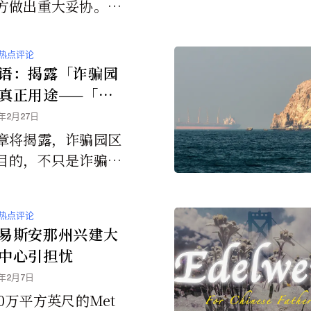
方做出重大妥协。
一方得到了他们想要
，那就叫投降
热点评论
语：揭露「诈骗园
真正用途——「数
实验室」：诈骗园
5年2月27日
成为全球监控社会
章将揭露，诈骗园区
场
目的，不只是诈骗，
了「测试数字奴役社
运作」！
热点评论
易斯安那州兴建大
中心引担忧
6年2月7日
0万平方英尺的Met