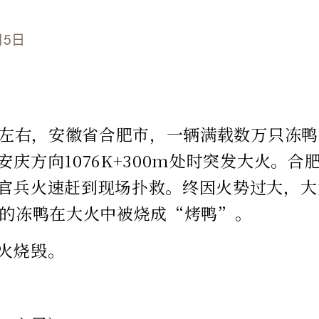
月5日
7时左右，安徽省合肥市，一辆满载数万只冻
安庆方向1076K+300m处时突发大火。合
官兵火速赶到现场扑救。终因火势过大，大
元的冻鸭在大火中被烧成“烤鸭”。
火烧毁。