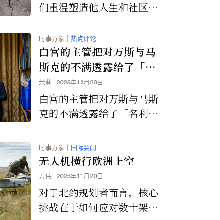
们重温塑造他人生和社区的
永恒传统与智慧，这些古老
的传统与智慧也促成了文明
时事万象
｜
热点评论
社会的持续发展。
白宫的主管把对万斯与马
斯克的不满透露给了「名
利场杂志」
茉莉
2025年12月20日
白宫的主管把对万斯与马斯
克的不满透露给了「名利场
杂志」
时事万象
｜
国际要闻
无人机横行欧洲上空
方伟
2025年11月20日
对于北约规划者而言，核心
挑战在于如何应对数十架甚