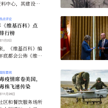
资料中心，其建设正
如荼地进行中。
热点评论
5年《维基百科》点
排行榜
6年1月2日
来，《维基百科》编
年底都会公佈《维基
文章阅读量排行榜
下是2025年阅读量
国际要闻
英文版《维基百科》
毒疫情席卷美国，
毒株飞速传染
5年11月26日
社区和餐饮服务场所