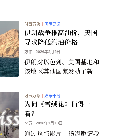
权。
时事万象
｜
国际要闻
伊朗战争推高油价，美国
寻求降低汽油价格
方伟
2026年3月8日
伊朗对以色列、美国基地和
该地区其他国家发动了新一
轮导弹和无人机袭击，加剧
了人们对石油和天然气生产
时事万象
｜
娱乐干线
及运输中断的担忧，油价再
为何《雪绒花》值得一
次上涨。
看？
李英
2026年1月13日
通过这部影片，汤姆邀请我