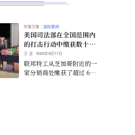
时事万象
｜
国际要闻
美国司法部在全国范围内
的打击行动中缴获数十万
支从中国走私的非法电子
王 坚
2025年9月11日
烟
联邦特工从芝加哥附近的一
家分销商处缴获了超过 60
万支口味电子烟，这是此次
行动中缴获的最大单点电子
烟。这些产品大多采用鲜艳
的包装和吸引年轻人的口
味，是从中国非法进口的，
并且未经 FDA 上市前授