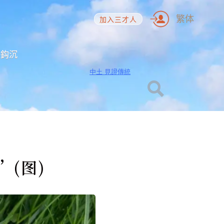
繁体
加入三才人
海鈎沉
中土 見證傳統
(图)