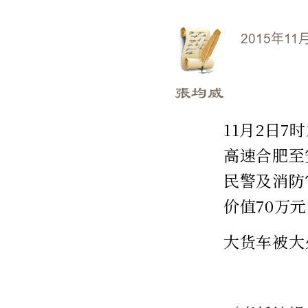
2015年11
張均威
11月2日
高速合肥至
民警及消防
价值70万
大货车被大