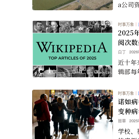
a公司
在如火
时事万象
｜
202
阅次数
白丁
202
近十年
辑部每
百科》
单。以
时事万象
｜
最高的
诺如病
文章。
变种病
振華
202
学校、