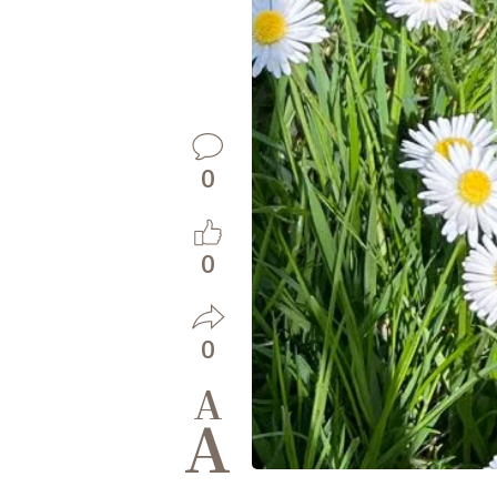
0
0
0
A
A