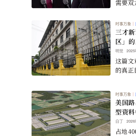
需要双
“如果
的一切
时事万象
｜
三才新
区」的
字极权
明觉
202
区如何
这篇文
的测试
的真正
而是为
会如何
时事万象
｜
美国路
型资料
白丁
202
占地40