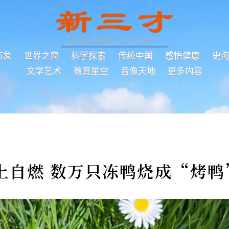
万象
世界之窗
科学探索
传统中国
感悟健康
史
文学艺术
教育星空
音像天地
更多内容
上自燃 数万只冻鸭烧成“烤鸭”