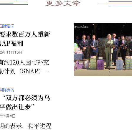
更多文章
国际要闻
要求数百万人重新
NAP福利
25年11月15日
有约120人因与补充
助计划（SNAP）相
诈行为被捕，并补充
府认为目前发现的只
国际要闻
山一角”。
“双方都必须为乌
平做出让步”
5年9月8日
明确表示，和平进程