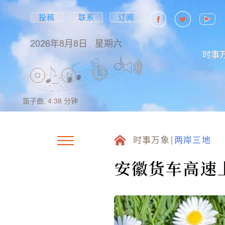
投稿
联系
订阅
2026年8月8日
星期六
时事
笛子曲,
4:38
分钟
时事万象
两岸三地
安徽货车高速